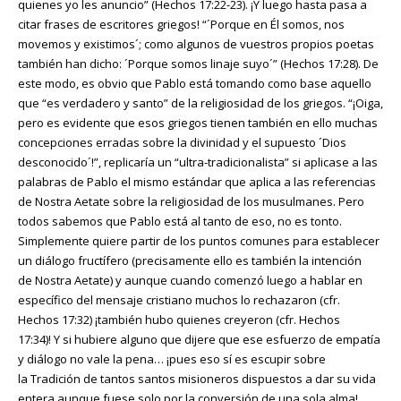
quienes yo les anuncio” (Hechos 17:22-23). ¡Y luego hasta pasa a
citar frases de escritores griegos! “´Porque en Él somos, nos
movemos y existimos´; como algunos de vuestros propios poetas
también han dicho: ´Porque somos linaje suyo´” (Hechos 17:28). De
este modo, es obvio que Pablo está tomando como base aquello
que “es verdadero y santo” de la religiosidad de los griegos. “¡Oiga,
pero es evidente que esos griegos tienen también en ello muchas
concepciones erradas sobre la divinidad y el supuesto ´Dios
desconocido´!”, replicaría un “ultra-tradicionalista” si aplicase a las
palabras de Pablo el mismo estándar que aplica a las referencias
de Nostra Aetate sobre la religiosidad de los musulmanes. Pero
todos sabemos que Pablo está al tanto de eso, no es tonto.
Simplemente quiere partir de los puntos comunes para establecer
un diálogo fructífero (precisamente ello es también la intención
de Nostra Aetate) y aunque cuando comenzó luego a hablar en
específico del mensaje cristiano muchos lo rechazaron (cfr.
Hechos 17:32) ¡también hubo quienes creyeron (cfr. Hechos
17:34)! Y si hubiere alguno que dijere que ese esfuerzo de empatía
y diálogo no vale la pena… ¡pues eso sí es escupir sobre
la Tradición de tantos santos misioneros dispuestos a dar su vida
entera aunque fuese solo por la conversión de una sola alma!