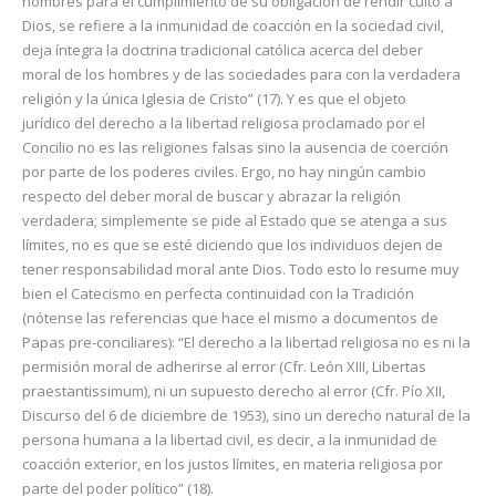
hombres para el cumplimiento de su obligación de rendir culto a
Dios, se refiere a la inmunidad de coacción en la sociedad civil,
deja íntegra la doctrina tradicional católica acerca del deber
moral de los hombres y de las sociedades para con la verdadera
religión y la única Iglesia de Cristo” (17). Y es que el objeto
jurídico del derecho a la libertad religiosa proclamado por el
Concilio no es las religiones falsas sino la ausencia de coerción
por parte de los poderes civiles. Ergo, no hay ningún cambio
respecto del deber moral de buscar y abrazar la religión
verdadera; simplemente se pide al Estado que se atenga a sus
límites, no es que se esté diciendo que los individuos dejen de
tener responsabilidad moral ante Dios. Todo esto lo resume muy
bien el Catecismo en perfecta continuidad con la Tradición
(nótense las referencias que hace el mismo a documentos de
Papas pre-conciliares): “El derecho a la libertad religiosa no es ni la
permisión moral de adherirse al error (Cfr. León XIII, Libertas
praestantissimum), ni un supuesto derecho al error (Cfr. Pío XII,
Discurso del 6 de diciembre de 1953), sino un derecho natural de la
persona humana a la libertad civil, es decir, a la inmunidad de
coacción exterior, en los justos límites, en materia religiosa por
parte del poder político” (18).