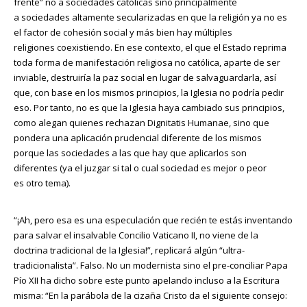
frente” no a sociedades católicas sino principalmente
a sociedades altamente secularizadas en que la religión ya no es
el factor de cohesión social y más bien hay múltiples
religiones coexistiendo. En ese contexto, el que el Estado reprima
toda forma de manifestación religiosa no católica, aparte de ser
inviable, destruiría la paz social en lugar de salvaguardarla, así
que, con base en los mismos principios, la Iglesia no podría pedir
eso. Por tanto, no es que la Iglesia haya cambiado sus principios,
como alegan quienes rechazan Dignitatis Humanae, sino que
pondera una aplicación prudencial diferente de los mismos
porque las sociedades a las que hay que aplicarlos son
diferentes (ya el juzgar si tal o cual sociedad es mejor o peor
es otro tema).
“¡Ah, pero esa es una especulación que recién te estás inventando
para salvar el insalvable Concilio Vaticano II, no viene de la
doctrina tradicional de la Iglesia!”, replicará algún “ultra-
tradicionalista”. Falso. No un modernista sino el pre-conciliar Papa
Pío XII ha dicho sobre este punto apelando incluso a la Escritura
misma: “En la parábola de la cizaña Cristo da el siguiente consejo: