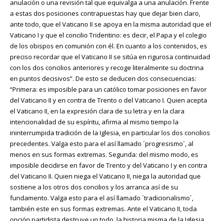
anulación o una revisión tal que equivalga a una anulación. Frente
a estas dos posiciones contrapuestas hay que dejar bien claro,
ante todo, que el Vaticano II se apoya en la misma autoridad que el
Vaticano I y que el concilio Tridentino: es decir, el Papa y el colegio
de los obispos en comunión con él. En cuanto a los contenidos, es
preciso recordar que el Vaticano II se sitúa en rigurosa continuidad
con los dos concilios anteriores y recoge literalmente su doctrina
en puntos decisivos”. De esto se deducen dos consecuencias:
“Primera: es imposible para un católico tomar posiciones en favor
del Vaticano II y en contra de Trento o del Vaticano I. Quien acepta
el Vaticano II, en la expresión clara de su letra y en la clara
intencionalidad de su espíritu, afirma al mismo tiempo la
ininterrumpida tradición de la Iglesia, en particular los dos concilios
precedentes. Valga esto para el así llamado ´progresismo´, al
menos en sus formas extremas. Segunda: del mismo modo, es
imposible decidirse en favor de Trento y del Vaticano I y en contra
del Vaticano II. Quien niega el Vaticano II, niega la autoridad que
sostiene a los otros dos concilios y los arranca así de su
fundamento. Valga esto para el así llamado ´tradicionalismo´,
también este en sus formas extremas. Ante el Vaticano II, toda
opción partidista destruye un todo, la historia misma de la Iglesia,