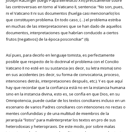
Joseph Ratzinger (luego Papa Benedicto XVI) precisamente sobre
las controversias en torno al Vaticano II, sentencia: “No son, pues,
ni el Vaticano II ni sus documentos (huelga casi mencionarlo) los
que constituyen problema. En todo caso, (…) el problema estriba
en muchas de las interpretaciones que se han dado de aquellos
documentos, interpretaciones que habrían conducido a ciertos
frutos [negativos] de la época posconciliar” (6).
Así pues, para decirlo en lenguaje tomista, es perfectamente
posible que respecto de lo doctrinal el problema con el Concilio
Vaticano II no esté en su sustancia (es decir, su letra misma) sino
en sus accidentes (es decir, su forma de convocatoria, proceso,
intenciones detrás, interpretaciones después, etc.). Y es que aquí
hay que recordar que la confianza está no en la instancia humana
sino en la instancia divina, esto es, se confía en que Dios, en su
Omnipotencia, puede cuidar de los textos conciliares incluso en un
escenario de varios Padres conciliares con intenciones no rectas o
mentes confundidas y de una multitud de miembros de la
jerarquía “listos” para malinterpretar los textos en pro de sus
heterodoxias y heteropraxis. De este modo, por sobre malas