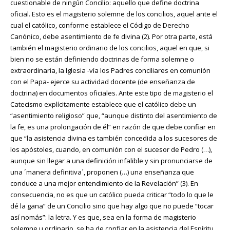
cuestionable de ningún Concilio: aquello que define doctrina
oficial. Esto es el magisterio solemne de los concilios, aquel ante el
cual el católico, conforme establece el Código de Derecho
Canónico, debe asentimiento de fe divina (2). Por otra parte, está
también el magisterio ordinario de los concilios, aquel en que, si
bien no se están definiendo doctrinas de forma solemne o
extraordinaria, la Iglesia -vía los Padres conciliares en comunión
con el Papa- ejerce su actividad docente (de enseñanza de
doctrina) en documentos oficiales. Ante este tipo de magisterio el
Catecismo explícitamente establece que el católico debe un
“asentimiento religioso” que, “aunque distinto del asentimiento de
la fe, es una prolongación de él” en razón de que debe confiar en
que “la asistencia divina es también concedida a los sucesores de
los apóstoles, cuando, en comunión con el sucesor de Pedro (…),
aunque sin llegar a una definición infalible y sin pronunciarse de
una ´manera definitiva´, proponen (…) una enseñanza que
conduce a una mejor entendimiento de la Revelación” (3). En
consecuencia, no es que un católico pueda criticar “todo lo que le
dé la gana” de un Concilio sino que hay algo que no puede “tocar
así nomás”: la letra. Y es que, sea en la forma de magisterio
solemne u ordinario, se ha de confiar en la asistencia del Espíritu