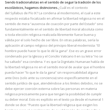
Siendo tradicionalistas en el sentido de seguir la tradición de los
escolásticos, hagamos distinciones.
¿Cuál es el contexto
del Syllabus de Pío IX? La condena al modernismo, el cual a este
respecto estaba focalizado en afirmar la libertad religiosa no en el
sentido de mera “ausencia de coacción por parte del Estado” sino
fundamentalmente en el sentido de libertad moral absoluta como
si toda elección religiosa realizada libremente fuese buena y
válida por el solo hecho de ser libre. En otras palabras, sería la
aplicación al campo religioso del principio liberal-modernista: “El
hombre puede hacer lo que le dé la gana”. Ese es un grave error
condenado por la Iglesia y el Concilio Vaticano II en su letra “no se
ha saltado” esa condena. Y es que la Dignitatis Humanae habla de
la libertad religiosa no en el sentido moral de avalar que el hombre
pueda hacer “lo que le da la gana” sin responsabilidad alguna
ante Dios (solo ante su conciencia) sino específicamente en el
sentido jurídico de que, atendiéndose a los límites debidos, no se
debe ejercer coerción externa sobre las personas en materia
religiosa precisamente para que tengan la posibilidad de cumplir
su deber moral. Esto es explícito en el texto ya desde el numeral 1
donde se dice: “Puesto que la libertad religiosa que exigen los