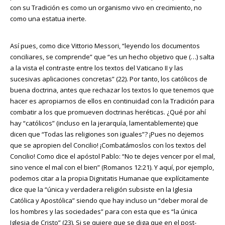
con su Tradición es como un organismo vivo en crecimiento, no
como una estatua inerte.
Así pues, como dice Vittorio Messori, “leyendo los documentos
conciliares, se comprende” que “es un hecho objetivo que (…) salta
a la vista el contraste entre los textos del Vaticano II y las
sucesivas aplicaciones concretas” (22). Por tanto, los católicos de
buena doctrina, antes que rechazar los textos lo que tenemos que
hacer es apropiarnos de ellos en continuidad con la Tradición para
combatir a los que promueven doctrinas heréticas. ¿Qué por ahí
hay “católicos” (incluso en la jerarquía, lamentablemente) que
dicen que “Todas las religiones son iguales”? ¡Pues no dejemos
que se apropien del Concilio! ¡Combatámoslos con los textos del
Concilio! Como dice el apóstol Pablo: “No te dejes vencer por el mal,
sino vence el mal con el bien” (Romanos 12:21). Y aquí, por ejemplo,
podemos citar a la propia Dignitatis Humanae que explícitamente
dice que la “única y verdadera religión subsiste en la Iglesia
Católica y Apostólica” siendo que hay incluso un “deber moral de
los hombres y las sociedades” para con esta que es “la única
Iglesia de Cristo” (23). Si se quiere que se diga que en el post-