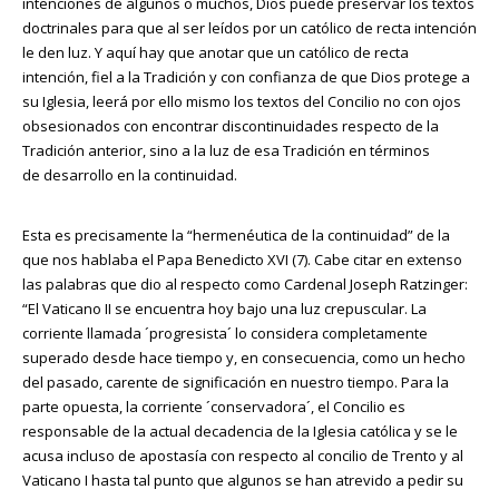
intenciones de algunos o muchos, Dios puede preservar los textos
doctrinales para que al ser leídos por un católico de recta intención
le den luz. Y aquí hay que anotar que un católico de recta
intención, fiel a la Tradición y con confianza de que Dios protege a
su Iglesia, leerá por ello mismo los textos del Concilio no con ojos
obsesionados con encontrar discontinuidades respecto de la
Tradición anterior, sino a la luz de esa Tradición en términos
de desarrollo en la continuidad.
Esta es precisamente la “hermenéutica de la continuidad” de la
que nos hablaba el Papa Benedicto XVI (7). Cabe citar en extenso
las palabras que dio al respecto como Cardenal Joseph Ratzinger:
“El Vaticano II se encuentra hoy bajo una luz crepuscular. La
corriente llamada ´progresista´ lo considera completamente
superado desde hace tiempo y, en consecuencia, como un hecho
del pasado, carente de significación en nuestro tiempo. Para la
parte opuesta, la corriente ´conservadora´, el Concilio es
responsable de la actual decadencia de la Iglesia católica y se le
acusa incluso de apostasía con respecto al concilio de Trento y al
Vaticano I hasta tal punto que algunos se han atrevido a pedir su