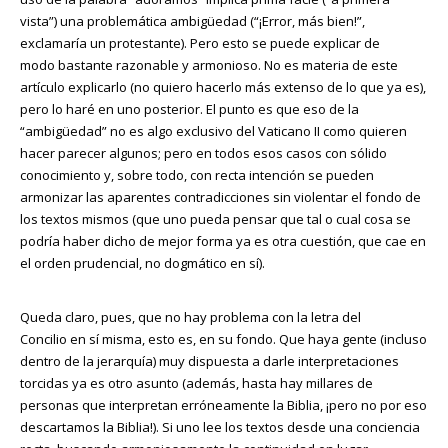
vista”) una problemática ambigüedad (“¡Error, más bien!”,
exclamaría un protestante). Pero esto se puede explicar de
modo bastante razonable y armonioso. No es materia de este
artículo explicarlo (no quiero hacerlo más extenso de lo que ya es),
pero lo haré en uno posterior. El punto es que eso de la
“ambigüedad” no es algo exclusivo del Vaticano II como quieren
hacer parecer algunos; pero en todos esos casos con sólido
conocimiento y, sobre todo, con recta intención se pueden
armonizar las aparentes contradicciones sin violentar el fondo de
los textos mismos (que uno pueda pensar que tal o cual cosa se
podría haber dicho de mejor forma ya es otra cuestión, que cae en
el orden prudencial, no dogmático en sí).
Queda claro, pues, que no hay problema con la letra del
Concilio en sí misma, esto es, en su fondo. Que haya gente (incluso
dentro de la jerarquía) muy dispuesta a darle interpretaciones
torcidas ya es otro asunto (además, hasta hay millares de
personas que interpretan erróneamente la Biblia, ¡pero no por eso
descartamos la Biblia!). Si uno lee los textos desde una conciencia