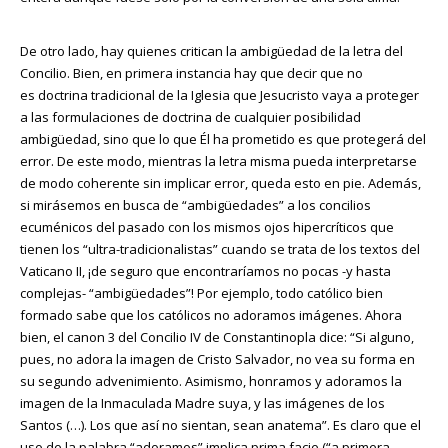
De otro lado, hay quienes critican la ambigüedad de la letra del
Concilio. Bien, en primera instancia hay que decir que no
es doctrina tradicional de la Iglesia que Jesucristo vaya a proteger
a las formulaciones de doctrina de cualquier posibilidad
ambigüedad, sino que lo que Él ha prometido es que protegerá del
error. De este modo, mientras la letra misma pueda interpretarse
de modo coherente sin implicar error, queda esto en pie. Además,
si mirásemos en busca de “ambigüedades” a los concilios
ecuménicos del pasado con los mismos ojos hipercríticos que
tienen los “ultra-tradicionalistas” cuando se trata de los textos del
Vaticano II, ¡de seguro que encontraríamos no pocas -y hasta
complejas- “ambigüedades”! Por ejemplo, todo católico bien
formado sabe que los católicos no adoramos imágenes. Ahora
bien, el canon 3 del Concilio IV de Constantinopla dice: “Si alguno,
pues, no adora la imagen de Cristo Salvador, no vea su forma en
su segundo advenimiento. Asimismo, honramos y adoramos la
imagen de la Inmaculada Madre suya, y las imágenes de los
Santos (…). Los que así no sientan, sean anatema”. Es claro que el
uso de la palabra “adoramos” implica prima facie (“a primera