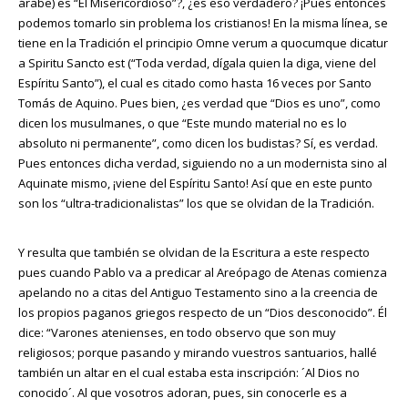
árabe) es “El Misericordioso”?, ¿es eso verdadero? ¡Pues entonces
podemos tomarlo sin problema los cristianos! En la misma línea, se
tiene en la Tradición el principio Omne verum a quocumque dicatur
a Spiritu Sancto est (“Toda verdad, dígala quien la diga, viene del
Espíritu Santo”), el cual es citado como hasta 16 veces por Santo
Tomás de Aquino. Pues bien, ¿es verdad que “Dios es uno”, como
dicen los musulmanes, o que “Este mundo material no es lo
absoluto ni permanente”, como dicen los budistas? Sí, es verdad.
Pues entonces dicha verdad, siguiendo no a un modernista sino al
Aquinate mismo, ¡viene del Espíritu Santo! Así que en este punto
son los “ultra-tradicionalistas” los que se olvidan de la Tradición.
Y resulta que también se olvidan de la Escritura a este respecto
pues cuando Pablo va a predicar al Areópago de Atenas comienza
apelando no a citas del Antiguo Testamento sino a la creencia de
los propios paganos griegos respecto de un “Dios desconocido”. Él
dice: “Varones atenienses, en todo observo que son muy
religiosos; porque pasando y mirando vuestros santuarios, hallé
también un altar en el cual estaba esta inscripción: ´Al Dios no
conocido´. Al que vosotros adoran, pues, sin conocerle es a