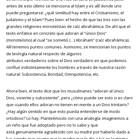
antes de esto último se menciona al Islam y es allí donde uno
puede preguntarse: ¿qué similitud hay entre el Cristianismo, el
Judaísmo y el Islam? Pues bien: el hecho de que las tres son las
grandes religiones monoteístas de raíz abrahámica. De ahí que el
texto enfatice en concreto que adoran al “único Dios”
(monoteísmo) al cual “se sometió (…) Abraham” (raíz abrahámica).
Allí tenemos puntos comunes. Asimismo, se mencionan los puntos
de teología natural respecto de algunos
atributos verdaderos sobre el Dios verdadero en que podemos
confluir indistintamente los hombres a través de nuestra razón
natural: Subsistencia, Bondad, Omnipotencia, etc.
Ahora bien, el texto dice que los musulmanes “adoran al único
Dios, viviente y subsistente”, pero ¿cómo puede ser esto si es claro
que cuando ellos adoran no tienen en mente a un Dios trinitario?
¿Hay algún sentido en que esto pueda entenderse de modo
ortodoxo? Lo hay. Planteémoslo con una analogía: imaginemos a
un niño que fue adoptado pero no lo sabe y que
está genuinamente agradecido con su madre por haberlo dado a
luz, siendo que asume que la madre que lo dio a luz es la misma