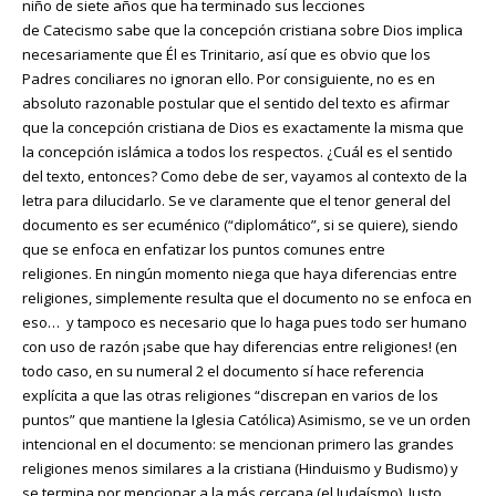
niño de siete años que ha terminado sus lecciones
de Catecismo sabe que la concepción cristiana sobre Dios implica
necesariamente que Él es Trinitario, así que es obvio que los
Padres conciliares no ignoran ello. Por consiguiente, no es en
absoluto razonable postular que el sentido del texto es afirmar
que la concepción cristiana de Dios es exactamente la misma que
la concepción islámica a todos los respectos. ¿Cuál es el sentido
del texto, entonces? Como debe de ser, vayamos al contexto de la
letra para dilucidarlo. Se ve claramente que el tenor general del
documento es ser ecuménico (“diplomático”, si se quiere), siendo
que se enfoca en enfatizar los puntos comunes entre
religiones. En ningún momento niega que haya diferencias entre
religiones, simplemente resulta que el documento no se enfoca en
eso… y tampoco es necesario que lo haga pues todo ser humano
con uso de razón ¡sabe que hay diferencias entre religiones! (en
todo caso, en su numeral 2 el documento sí hace referencia
explícita a que las otras religiones “discrepan en varios de los
puntos” que mantiene la Iglesia Católica) Asimismo, se ve un orden
intencional en el documento: se mencionan primero las grandes
religiones menos similares a la cristiana (Hinduismo y Budismo) y
se termina por mencionar a la más cercana (el Judaísmo). Justo