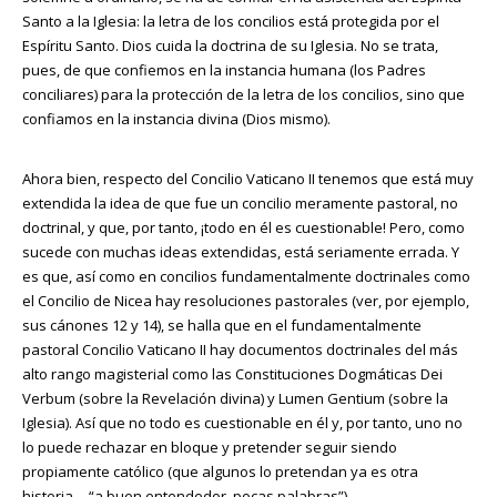
Santo a la Iglesia: la letra de los concilios está protegida por el
Espíritu Santo. Dios cuida la doctrina de su Iglesia. No se trata,
pues, de que confiemos en la instancia humana (los Padres
conciliares) para la protección de la letra de los concilios, sino que
confiamos en la instancia divina (Dios mismo).
Ahora bien, respecto del Concilio Vaticano II tenemos que está muy
extendida la idea de que fue un concilio meramente pastoral, no
doctrinal, y que, por tanto, ¡todo en él es cuestionable! Pero, como
sucede con muchas ideas extendidas, está seriamente errada. Y
es que, así como en concilios fundamentalmente doctrinales como
el Concilio de Nicea hay resoluciones pastorales (ver, por ejemplo,
sus cánones 12 y 14), se halla que en el fundamentalmente
pastoral Concilio Vaticano II hay documentos doctrinales del más
alto rango magisterial como las Constituciones Dogmáticas Dei
Verbum (sobre la Revelación divina) y Lumen Gentium (sobre la
Iglesia). Así que no todo es cuestionable en él y, por tanto, uno no
lo puede rechazar en bloque y pretender seguir siendo
propiamente católico (que algunos lo pretendan ya es otra
historia… “a buen entendedor, pocas palabras”).