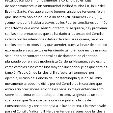
recta, buscando armoniosamente la continuidad en lugar
de obsesivamente la discontinuidad, hallará mucha luz, la luz del
Espíritu Santo. Y es que si como buenos cristianos tenemos fe en
que Dios hizo hablar incluso a un asna (cfr. Números 22: 28, 30),
¿cómo no podría hablar a través de los Padres conciliares por más
imperfectos que estos sean? Por tanto, si se quiere, hay problema
con las interpretaciones que se ha dado a los textos del Concilio,
incluso con las intenciones detrás de ellos, si se quiere, pero no
con los textos mismos. Hay que atender, pues, a la voz del Concilio
expresada en sus textos entendiendo también que en los mismos
se pueden encontrar “desarrollos de doctrina” en el sentido
planteado por el nada modernista Cardenal Newman, esto es, no
como cambios sino como una mayor dilucidación. ¡Y es que esto es
también Tradición de la Iglesia! En efecto, allí tenemos, por
ejemplo, el caso del Concilio de Constantinopla que no se limitó
meramente a repetir lo dicho por del Concilio de Nicea sino que
estableció precisiones adicionales para un mejor entendimiento
sobre la doctrina establecida por el mismo. La Iglesia es un solo
cuerpo así que Nicea se tiene que interpretar a la luz de
Constantinopla y Constantinopla a la luz de Nicea. Y lo mismo vale
para el Concilio Vaticano II. Ha de entenderse, pues, que la Iglesia