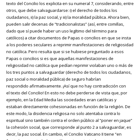
texto del Concilio los explicita en su numeral 7, considerando, entre
otros, que debe salvaguardarse: i) el derecho de todos los
ciudadanos, ii) la paz social, y iii) la moralidad pública. Ahora bien,
pueden salir decenas de “tradicionalistas” (así, entre comillas,
dado que sí puede haber un uso legítimo del término para
católicos) a citar documentos de Papas o concilios en que se insta
a los poderes seculares a reprimir manifestaciones de religiosidad
no católica. Pero resulta que si se hubiese preguntado a esos
Papas o concilios si es que aquellas manifestaciones de
religiosidad no católica que pedían reprimir violaban uno o más de
los tres puntos a salvaguardar (derecho de todos los ciudadanos,
paz social o moralidad pública) de seguro habrían
respondido afirmativamente. ¡Así que no hay contradicción con
el texto del Concilio! En esto no debe perderse de vista que, por
ejemplo, en la Edad Media las sociedades eran católicas y
estaban directamente cohesionadas en función de la religión. De
este modo, la disidencia religiosa no solo atentaba contra lo
espiritual sino también contra el orden público al “poner en jaque”
la cohesión social, que corresponde al punto 2 a salvaguardar, es
decir, la paz social. En cambio, el Concilio Vaticano II tiene “en