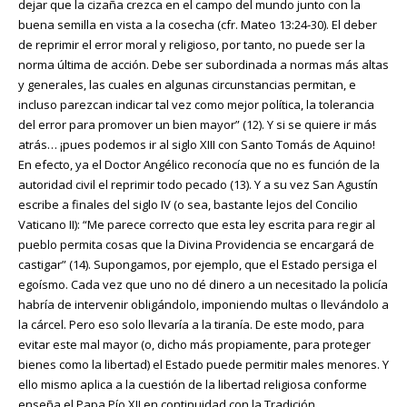
dejar que la cizaña crezca en el campo del mundo junto con la
buena semilla en vista a la cosecha (cfr. Mateo 13:24-30). El deber
de reprimir el error moral y religioso, por tanto, no puede ser la
norma última de acción. Debe ser subordinada a normas más altas
y generales, las cuales en algunas circunstancias permitan, e
incluso parezcan indicar tal vez como mejor política, la tolerancia
del error para promover un bien mayor” (12). Y si se quiere ir más
atrás… ¡pues podemos ir al siglo XIII con Santo Tomás de Aquino!
En efecto, ya el Doctor Angélico reconocía que no es función de la
autoridad civil el reprimir todo pecado (13). Y a su vez San Agustín
escribe a finales del siglo IV (o sea, bastante lejos del Concilio
Vaticano II): “Me parece correcto que esta ley escrita para regir al
pueblo permita cosas que la Divina Providencia se encargará de
castigar” (14). Supongamos, por ejemplo, que el Estado persiga el
egoísmo. Cada vez que uno no dé dinero a un necesitado la policía
habría de intervenir obligándolo, imponiendo multas o llevándolo a
la cárcel. Pero eso solo llevaría a la tiranía. De este modo, para
evitar este mal mayor (o, dicho más propiamente, para proteger
bienes como la libertad) el Estado puede permitir males menores. Y
ello mismo aplica a la cuestión de la libertad religiosa conforme
enseña el Papa Pío XII en continuidad con la Tradición.