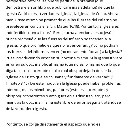
perspectiva católica, se puede partir de la premisa (que
demostraré en un libro que publicaré más adelante) de que la
Iglesia Católica es la verdadera Iglesia, la Iglesia de Cristo. Ahora
bien, Cristo mismo ha prometido que las fuerzas del infierno no
prevalecerán contra ella (cfr. Mateo 16:18). Por tanto, la Iglesia es
indefectible: nunca fallará. Pero mucha atención a esto: Jesús
nunca prometió que las fuerzas del infierno no tocarían a la
Iglesia; lo que prometió es que no la vencerían. ¿Y cómo podrían
las fuerzas del infierno vencer (no meramente “tocar”) a la Iglesia?
Pues introduciendo error en su doctrina misma. Si la Iglesia tuviere
error en su doctrina oficial misma (que no es lo mismo que lo que
diga tal o cual sacerdote o tal o cual obispo) dejaría de ser la
“Iglesia de Cristo que es columna y fundamento de verdad” (1
Timoteo 3:15). De este modo, en la Iglesia puede haber problemas
internos, malos miembros, pastores (esto es, sacerdotes y
obispos) incoherentes o ambiguos en su discurso, etc.; pero
mientras la doctrina misma esté libre de error, seguirá tratándose
de la verdadera Iglesia.
Por tanto, se colige directamente el aspecto que no es