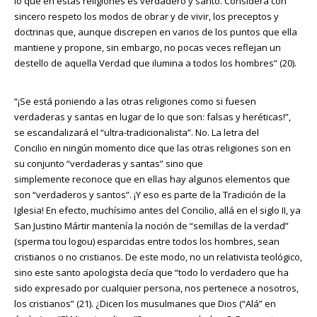
lo que en estas religiones es verdadero y santo. Considera con
sincero respeto los modos de obrar y de vivir, los preceptos y
doctrinas que, aunque discrepen en varios de los puntos que ella
mantiene y propone, sin embargo, no pocas veces reflejan un
destello de aquella Verdad que ilumina a todos los hombres” (20).
“¡Se está poniendo a las otras religiones como si fuesen
verdaderas y santas en lugar de lo que son: falsas y heréticas!”,
se escandalizará el “ultra-tradicionalista”. No. La letra del
Concilio en ningún momento dice que las otras religiones son en
su conjunto “verdaderas y santas” sino que
simplemente reconoce que en ellas hay algunos elementos que
son “verdaderos y santos”. ¡Y eso es parte de la Tradición de la
Iglesia! En efecto, muchísimo antes del Concilio, allá en el siglo II, ya
San Justino Mártir mantenía la noción de “semillas de la verdad”
(sperma tou logou) esparcidas entre todos los hombres, sean
cristianos o no cristianos. De este modo, no un relativista teológico,
sino este santo apologista decía que “todo lo verdadero que ha
sido expresado por cualquier persona, nos pertenece a nosotros,
los cristianos” (21). ¿Dicen los musulmanes que Dios (“Alá” en