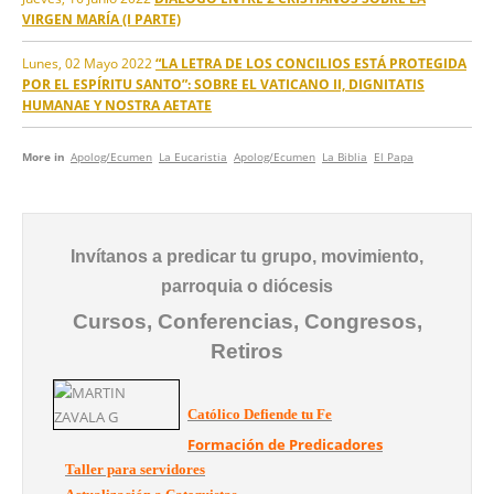
VIRGEN MARÍA (I PARTE)
Lunes, 02 Mayo 2022
“LA LETRA DE LOS CONCILIOS ESTÁ PROTEGIDA
POR EL ESPÍRITU SANTO”: SOBRE EL VATICANO II, DIGNITATIS
HUMANAE Y NOSTRA AETATE
More in
Apolog/Ecumen
La Eucaristia
Apolog/Ecumen
La Biblia
El Papa
Invítanos a predicar tu grupo, movimiento,
parroquia o diócesis
Cursos, Conferencias, Congresos,
Retiros
Católico Defiende tu Fe
Formación de Predicadores
Taller para servidores