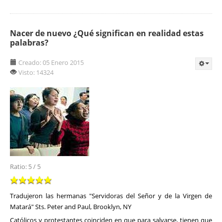
Nacer de nuevo ¿Qué significan en realidad estas
palabras?
Creado: 05 Enero 2015
Visto: 14324
Ratio:
5
/
5
Tradujeron las hermanas "Servidoras del Señor y de la Virgen de
Matará" Sts. Peter and Paul, Brooklyn, NY
Católicos y protestantes coinciden en que para salvarse, tienen que