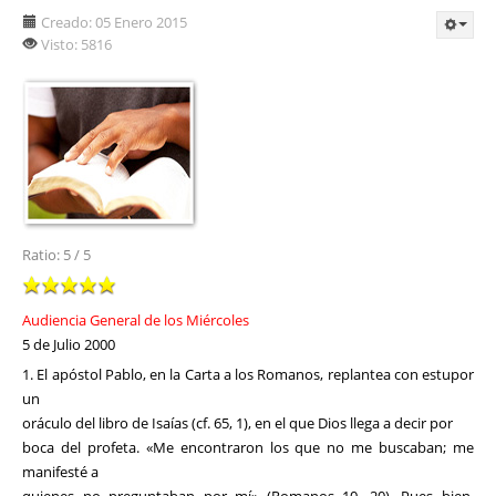
Creado: 05 Enero 2015
Visto: 5816
Ratio:
5
/
5
Audiencia General de los Miércoles
5 de Julio 2000
1. El apóstol Pablo, en la Carta a los Romanos, replantea con estupor
un
oráculo del libro de Isaías (cf. 65, 1), en el que Dios llega a decir por
boca del profeta. «Me encontraron los que no me buscaban; me
manifesté a
quienes no preguntaban por mí» (Romanos 10, 20). Pues bien,