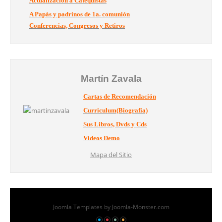
Actualización a Catequistas
A Papás y padrinos de 1a. comunión
Conferencias, Congresos y Retiros
Martín Zavala
Cartas de Recomendación
Curriculum(Biografía)
Sus Libros, Dvds y Cds
Videos Demo
Mapa del Sitio
Joomla Templates
by Joomla-Monster.com