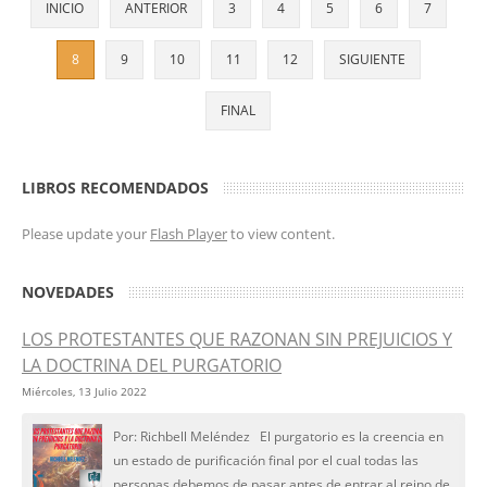
INICIO
ANTERIOR
3
4
5
6
7
8
9
10
11
12
SIGUIENTE
FINAL
LIBROS RECOMENDADOS
Please update your
Flash Player
to view content.
NOVEDADES
LOS PROTESTANTES QUE RAZONAN SIN PREJUICIOS Y
LA DOCTRINA DEL PURGATORIO
Miércoles, 13 Julio 2022
Por: Richbell Meléndez El purgatorio es la creencia en
un estado de purificación final por el cual todas las
personas debemos de pasar antes de entrar al reino de