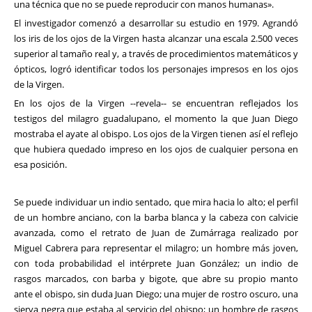
una técnica que no se puede reproducir con manos humanas».
El investigador comenzó a desarrollar su estudio en 1979. Agrandó
los iris de los ojos de la Virgen hasta alcanzar una escala 2.500 veces
superior al tamaño real y, a través de procedimientos matemáticos y
ópticos, logró identificar todos los personajes impresos en los ojos
de la Virgen.
En los ojos de la Virgen --revela-- se encuentran reflejados los
testigos del milagro guadalupano, el momento la que Juan Diego
mostraba el ayate al obispo. Los ojos de la Virgen tienen así el reflejo
que hubiera quedado impreso en los ojos de cualquier persona en
esa posición.
Se puede individuar un indio sentado, que mira hacia lo alto; el perfil
de un hombre anciano, con la barba blanca y la cabeza con calvicie
avanzada, como el retrato de Juan de Zumárraga realizado por
Miguel Cabrera para representar el milagro; un hombre más joven,
con toda probabilidad el intérprete Juan González; un indio de
rasgos marcados, con barba y bigote, que abre su propio manto
ante el obispo, sin duda Juan Diego; una mujer de rostro oscuro, una
sierva negra que estaba al servicio del obispo; un hombre de rasgos