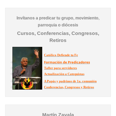
Invítanos a predicar tu grupo, movimiento,
parroquia o diócesis
Cursos, Conferencias, Congresos,
Retiros
Católico Defiende tu Fe
Formación de Predicadores
Taller para servidores
Actualización a Catequistas
A Papás y padrinos de 1a. comunión
Conferencias, Congresos y Retiros
Martín Zavala