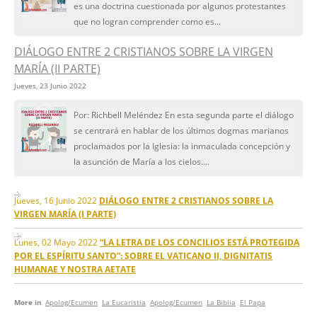
es una doctrina cuestionada por algunos protestantes
que no logran comprender como es...
DIÁLOGO ENTRE 2 CRISTIANOS SOBRE LA VIRGEN
MARÍA (II PARTE)
Jueves, 23 Junio 2022
Por: Richbell Meléndez En esta segunda parte el diálogo
se centrará en hablar de los últimos dogmas marianos
proclamados por la Iglesia: la inmaculada concepción y
la asunción de María a los cielos....
Jueves, 16 Junio 2022
DIÁLOGO ENTRE 2 CRISTIANOS SOBRE LA
VIRGEN MARÍA (I PARTE)
Lunes, 02 Mayo 2022
“LA LETRA DE LOS CONCILIOS ESTÁ PROTEGIDA
POR EL ESPÍRITU SANTO”: SOBRE EL VATICANO II, DIGNITATIS
HUMANAE Y NOSTRA AETATE
More in
Apolog/Ecumen
La Eucaristia
Apolog/Ecumen
La Biblia
El Papa