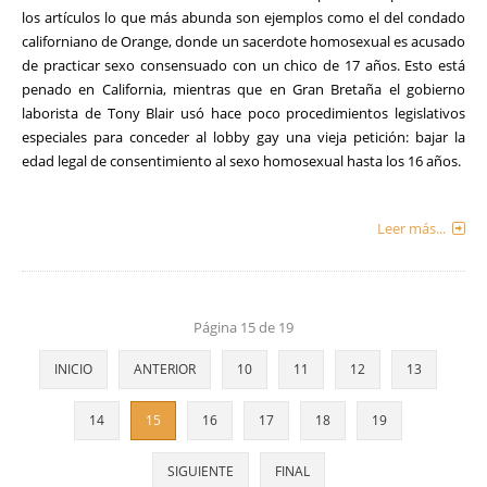
los artículos lo que más abunda son ejemplos como el del condado
californiano de Orange, donde un sacerdote homosexual es acusado
de practicar sexo consensuado con un chico de 17 años. Esto está
penado en California, mientras que en Gran Bretaña el gobierno
laborista de Tony Blair usó hace poco procedimientos legislativos
especiales para conceder al lobby gay una vieja petición: bajar la
edad legal de consentimiento al sexo homosexual hasta los 16 años.
Leer más...
Página 15 de 19
INICIO
ANTERIOR
10
11
12
13
14
15
16
17
18
19
SIGUIENTE
FINAL