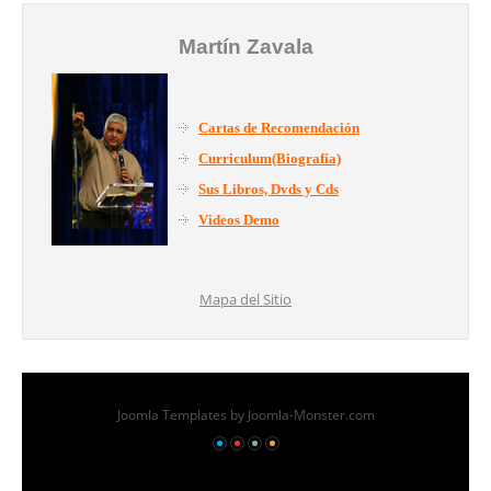
Martín Zavala
Cartas de Recomendación
Curriculum(Biografía)
Sus Libros, Dvds y Cds
Videos Demo
Mapa del Sitio
Joomla Templates
by Joomla-Monster.com