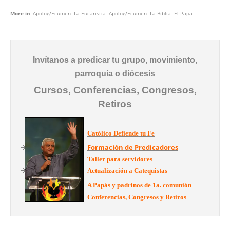
More in
Apolog/Ecumen
La Eucaristia
Apolog/Ecumen
La Biblia
El Papa
Invítanos a predicar tu grupo, movimiento,
parroquia o diócesis
Cursos, Conferencias, Congresos,
Retiros
Católico Defiende tu Fe
Formación de Predicadores
Taller para servidores
Actualización a Catequistas
A Papás y padrinos de 1a. comunión
Conferencias, Congresos y Retiros