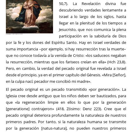
50,7). La Revelación divina fue
descubriendo verdades lentamente a
Israel a lo largo de los siglos, hasta
llegar en la plenitud de los tiempos a
Jesucristo, que nos comunica la plena
participación en la sabiduría de Dios
por la fe y los dones del Espíritu Santo. Hay en Israel verdades de
suma importancia –por ejemplo, si hay resurrección tras la muerte–
que no conoce todavía a la venida de Cristo: «los saduceos negaban
la resurrección, mientras que los fariseos creían en ella» (Hch 23,8).
Pero, en cambio, la verdad del pecado original fue revelada a Israel
desde el principio, ya en el primer capítulo del Génesis. «Mira [Señor],
en la culpa nací; pecador me concibió mi madre».
El pecado original es un pecado transmitido «por generación». La
Iglesia cree desde antiguo que los niños deben ser bautizados, para
que «la regeneración limpie en ellos lo que por la generación
[generatione] contrajeron» (418, Zósimo: Denz 223). Cree que el
pecado original deteriora profundamente la naturaleza de nuestros
primeros padres. Por tanto, si la naturaleza humana se transmite
por la generación [natus-natura], no pueden nuestros primeros