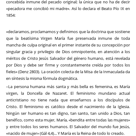
concebida inmune del pecado original; la única que no ha de decir
«pecadora me concibió mi madre». Así lo declara el Beato Pío IX en
1854:
«declaramos, proclamamos y definimos que la doctrina que sostiene
que la beatísima Virgen María fue preservada inmune de toda
mancha de culpa original en el primer instante de su concepción por
singular gracia y privilegio de Dios omnipotente, en atención a los
méritos de Cristo Jesús Salvador del género humano, está revelada
por Dios y debe ser firme y constantemente creída por todos los
fieles» (Denz 2803). La oración colecta de la Misa de la Inmaculada da
en síntesis la misma fórmula dogmática.
–La persona humana más santa y más bella es femenina, es María
virgen, la Doncella de Nazaret. El feminismo mundano actual
anticristiano no tiene nada que enseñarnos a los discípulos de
Cristo. El feminismo es católico desde el nacimiento de la Iglesia.
Ningún ser humano es tan digno, tan santo, tan unido a Dios, tan
benéfico, como esta mujer, María, «bendita entre todas las mujeres»
y entre todos los seres humanos. El Salvador del mundo fue Jesús,
«nacido de mujer» (Gál 4,4)... Y María es la Reina de todo lo creado.