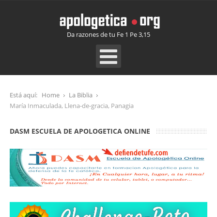
Da razones de tu Fe 1 Pe 3,15
Está aquí:
Home
La Biblia
María Inmaculada, Llena-de-gracia, Panagia
DASM ESCUELA DE APOLOGETICA ONLINE