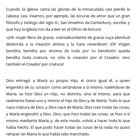
Cuando la Iglesia canta las glorias de la Inmaculada casi pierde la
cabeza; casi. Veamos, por ejemplo, las locuras de amor que un gran
filósofo y teólogo del siglo XI, San Anselmo de Canterbury, escribe, y
que hoy la Iglesia nos da a leer en el Oficio de lectura:
«¡Oh mujer llena de gracia, sobreabundante de gracia cuya plenitud
desborda a la creación entera y la hace reverdecer! ¡Oh Virgen
bendita, bendita por encima de todo por tu bendición queda
bendita toda criatura, no sólo la creación por el Creador, sino
también el Creador por criatura!
Dios entregó a María su propio Hijo, el único igual él, a quien
engendra de su corazón como amándose a sí mismo. Valiéndose de
María, se hizo Dios un Hijo, no distinto, sino el mismo, para que
realmente fuese uno y mismo el Hijo de Dios y de María. Todo lo que
nace criatura de Dios, y Dios nace de María. Dios creó todas las cosas,
y María engendró a Dios. Dios, que hizo todas las cosas, se hizo a sí
mismo mediante María; y, de este modo, volvió a hacer todo lo que
había hecho. El que pudo hacer todas las cosas de la nada no quiso
rehacer sin Ma­ría lo que había sido manchado.