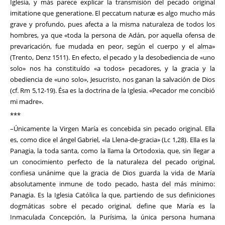
Iglesia, y más parece explicar la transmisión del pecado original
imitatione que generatione. El peccatum naturæ es algo mucho más
grave y profundo, pues afecta a la misma naturaleza de todos los
hombres, ya que «toda la persona de Adán, por aquella ofensa de
prevaricación, fue mudada en peor, según el cuerpo y el alma»
(Trento, Denz 1511). En efecto, el pecado y la desobediencia de «uno
solo» nos ha constituído «a todos» pecadores, y la gracia y la
obediencia de «uno solo», Jesucristo, nos ganan la salvación de Dios
(cf. Rm 5,12-19). Ésa es la doctrina de la Iglesia. «Pecador me concibió
mi madre».
***
–Únicamente la Virgen María es concebida sin pecado original. Ella
es, como dice el ángel Gabriel, «la Llena-de-gracia» (Lc 1,28). Ella es la
Panagia, la toda santa, como la llama la Ortodoxia, que, sin llegar a
un conocimiento perfecto de la naturaleza del pecado original,
confiesa unánime que la gracia de Dios guarda la vida de María
absolutamente inmune de todo pecado, hasta del más mínimo:
Panagia. Es la Iglesia Católica la que, partiendo de sus definiciones
dogmáticas sobre el pecado original, define que María es la
Inmaculada Concepción, la Purísima, la única persona humana