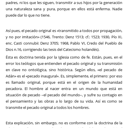
padres, ni los que les siguen, transmitir a sus hijos por la generación
una naturaleza sana y pura, porque en ellos está enferma. Nadie
puede dar lo que no tiene.
Así pues, el pecado original es «transmitido a todos por propagación,
y no por imitación» (1546, Trento: Denz 1513; cf.: 1523; 1930, Pío XI,
enc. Casti connubii: Denz 3705; 1968, Pablo VI, Credo del Pueblo de
Dios n.16, corrigiendo las tesis del Catecismo holandés).
Ésta es doctrina tenida por la Iglesia como de fe. Están, pues, en el
error los teólogos que entienden el pecado original y su transmisión
en clave no ontológica, sino histórica. Según ellos, «el pecado de
Adán» es el «pecado inaugural». Es, simplemente, el primero: por eso
es llamado original, porque está en el origen de la humanidad
pecadora. El hombre al nacer entra en un mundo que está en
situación de pecado –el pecado del mundo–, y sufre su contagio en
el pensamiento y las obras a lo largo de su vida. Así es como se
transmite el pecado original a todos los hombres.
Esta explicación, sin embargo, no es conforme con la doctrina de la