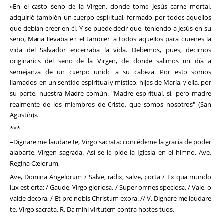
«En el casto seno de la Virgen, donde tomó Jesús carne mortal,
adquirió también un cuerpo espiritual, formado por todos aquellos
que debían creer en él. Y se puede decir que, teniendo a Jesús en su
seno, María llevaba en él también a todos aquellos para quienes la
vida del Salvador encerraba la vida. Debemos, pues, decirnos
originarios del seno de la Virgen, de donde salimos un día a
semejanza de un cuerpo unido a su cabeza. Por esto somos
llamados, en un sentido espiritual y místico, hijos de María, y ella, por
su parte, nuestra Madre común. "Madre espiritual, sí, pero madre
realmente de los miembros de Cristo, que somos nosotros" (San
Agustín)».
***
–Dignare me laudare te, Virgo sacrata: concédeme la gracia de poder
alabarte, Virgen sagrada. Así se lo pide la Iglesia en el himno. Ave,
Regina Cælorum,
Ave, Domina Angelorum / Salve, radix, salve, porta / Ex qua mundo
lux est orta: / Gaude, Virgo gloriosa, / Super omnes speciosa, / Vale, o
valde decora, / Et pro nobis Christum exora. // V. Dignare me laudare
te, Virgo sacrata. R. Da mihi virtutem contra hostes tuos.