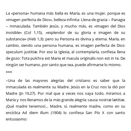
La «persona» humana más bella es María, es una mujer, porque es
«imagen perfecta de Dios», belleza infinita: Llena-de-gracia – Panagia
– Inmaculada. También Jesús, y mucho más, es «imagen del Dios
invisible» (Col 1,15), «esplendor de su gloria e imagen de su
substancia» (Heb 1,3): pero su Persona es divina y eterna. María, en
cambio, siendo una persona humana, es imagen perfecta de Dios:
speculum justitiæ. Por eso la Iglesia, al contemplarla, confiesa llena
de gozo: Tota pulchra est Maria et macula originalis non est in te. De
ningún ser humano, por santo que sea, puede afirmarse lo mismo.
***
–Una de las mayores alegrías del cristiano es saber que la
Inmaculada es realmente su Madre. Jesús en la Cruz nos la dió por
Madre (Jn 19,27). Por mal que a veces nos vaya todo, miramos a
María y nos llenamos de la más grande alegría: causa nostræ lætitiæ.
¡Qué madre tenemos!... Madre, sí, realmente madre, como en su
encíclica Ad diem illum (1904) lo confiesa San Pío X con santo
entusiasmo: