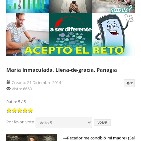
María Inmaculada, Llena-de-gracia, Panagia
Creado: 21 Diciembre 2014
Visto: 6663
Ratio:
5
/
5
Por favor, vote
–«Pecador me concibió mi madre» (Sal