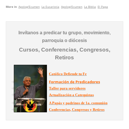
More in
Apolog/Ecumen
La Eucaristia
Apolog/Ecumen
La Biblia
El Papa
Invítanos a predicar tu grupo, movimiento,
parroquia o diócesis
Cursos, Conferencias, Congresos,
Retiros
Católico Defiende tu Fe
Formación de Predicadores
Taller para servidores
Actualización a Catequistas
A Papás y padrinos de 1a. comunión
Conferencias, Congresos y Retiros