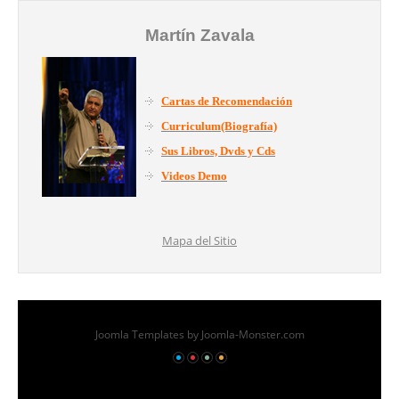
Martín Zavala
Cartas de Recomendación
Curriculum(Biografía)
Sus Libros, Dvds y Cds
Videos Demo
Mapa del Sitio
Joomla Templates
by Joomla-Monster.com