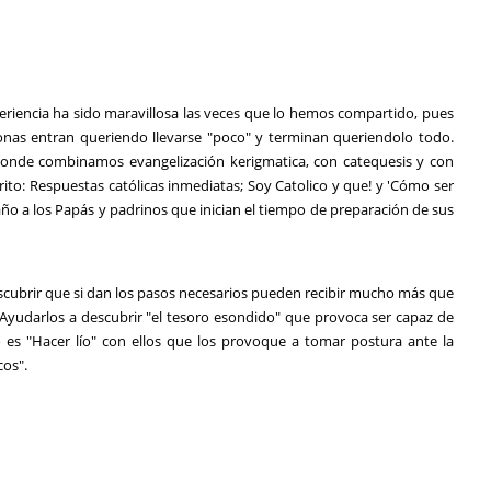
eriencia ha sido maravillosa las veces que lo hemos compartido, pues
onas entran queriendo llevarse "poco" y terminan queriendolo todo.
donde combinamos evangelización kerigmatica, con catequesis y con
ito: Respuestas católicas inmediatas; Soy Catolico y que! y 'Cómo ser
l año a los Papás y padrinos que inician el tiempo de preparación de sus
descubrir que si dan los pasos necesarios pueden recibir mucho más que
 Ayudarlos a descubrir "el tesoro esondido" que provoca ser capaz de
o es "Hacer lío" con ellos que los provoque a tomar postura ante la
cos".