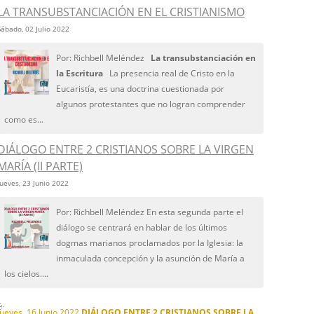
LA TRANSUBSTANCIACIÓN EN EL CRISTIANISMO
Sábado, 02 Julio 2022
Por: Richbell Meléndez
La transubstanciación en
la Escritura
La presencia real de Cristo en la
Eucaristía, es una doctrina cuestionada por
algunos protestantes que no logran comprender
como es...
DIÁLOGO ENTRE 2 CRISTIANOS SOBRE LA VIRGEN
MARÍA (II PARTE)
Jueves, 23 Junio 2022
Por: Richbell Meléndez En esta segunda parte el
diálogo se centrará en hablar de los últimos
dogmas marianos proclamados por la Iglesia: la
inmaculada concepción y la asunción de María a
los cielos....
Jueves, 16 Junio 2022
DIÁLOGO ENTRE 2 CRISTIANOS SOBRE LA