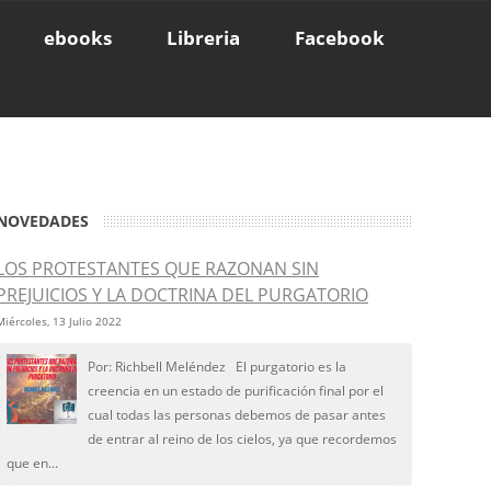
ebooks
Libreria
Facebook
NOVEDADES
LOS PROTESTANTES QUE RAZONAN SIN
PREJUICIOS Y LA DOCTRINA DEL PURGATORIO
Miércoles, 13 Julio 2022
Por: Richbell Meléndez El purgatorio es la
creencia en un estado de purificación final por el
cual todas las personas debemos de pasar antes
de entrar al reino de los cielos, ya que recordemos
que en...