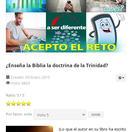
¿Enseña la Biblia la doctrina de la Trinidad?
Creado: 03 Enero 2015
Visto: 6863
Ratio:
5
/
5
Por favor, vote
(Lo que el autor en su libro ha escrito