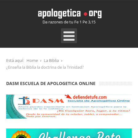
Da razones de tu Fe 1 Pe 3,15
Está aquí:
Home
La Biblia
¿Enseña la Biblia la doctrina de la Trinidad?
DASM ESCUELA DE APOLOGETICA ONLINE