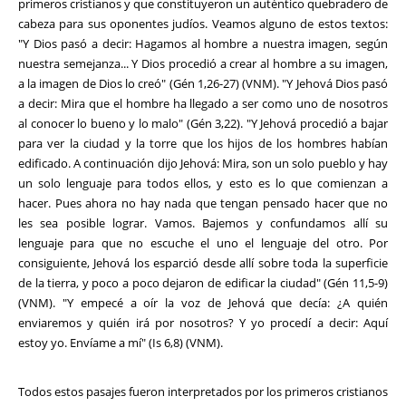
primeros cristianos y que constituyeron un auténtico quebradero de
cabeza para sus oponentes judíos. Veamos alguno de estos textos:
"Y Dios pasó a decir: Hagamos al hombre a nuestra imagen, según
nuestra semejanza... Y Dios procedió a crear al hombre a su imagen,
a la imagen de Dios lo creó" (Gén 1,26-27) (VNM). "Y Jehová Dios pasó
a decir: Mira que el hombre ha llegado a ser como uno de nosotros
al conocer lo bueno y lo malo" (Gén 3,22). "Y Jehová procedió a bajar
para ver la ciudad y la torre que los hijos de los hombres habían
edificado. A continuación dijo Jehová: Mira, son un solo pueblo y hay
un solo lenguaje para todos ellos, y esto es lo que comienzan a
hacer. Pues ahora no hay nada que tengan pensado hacer que no
les sea posible lograr. Vamos. Bajemos y confundamos allí su
lenguaje para que no escuche el uno el lenguaje del otro. Por
consiguiente, Jehová los esparció desde allí sobre toda la superficie
de la tierra, y poco a poco dejaron de edificar la ciudad" (Gén 11,5-9)
(VNM). "Y empecé a oír la voz de Jehová que decía: ¿A quién
enviaremos y quién irá por nosotros? Y yo procedí a decir: Aquí
estoy yo. Envíame a mí" (Is 6,8) (VNM).
Todos estos pasajes fueron interpretados por los primeros cristianos