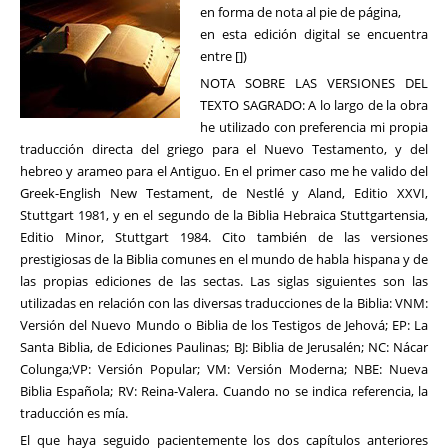
en forma de nota al pie de página,
en esta edición digital se encuentra
entre [])
NOTA SOBRE LAS VERSIONES DEL
TEXTO SAGRADO: A lo largo de la obra
he utilizado con preferencia mi propia
traducción directa del griego para el Nuevo Testamento, y del
hebreo y arameo para el Antiguo. En el primer caso me he valido del
Greek-English New Testament, de Nestlé y Aland, Editio XXVI,
Stuttgart 1981, y en el segundo de la Biblia Hebraica Stuttgartensia,
Editio Minor, Stuttgart 1984. Cito también de las versiones
prestigiosas de la Biblia comunes en el mundo de habla hispana y de
las propias ediciones de las sectas. Las siglas siguientes son las
utilizadas en relación con las diversas traducciones de la Biblia: VNM:
Versión del Nuevo Mundo o Biblia de los Testigos de Jehová; EP: La
Santa Biblia, de Ediciones Paulinas; BJ: Biblia de Jerusalén; NC: Nácar
Colunga;VP: Versión Popular; VM: Versión Moderna; NBE: Nueva
Biblia Española; RV: Reina-Valera. Cuando no se indica referencia, la
traducción es mía.
El que haya seguido pacientemente los dos capítulos anteriores