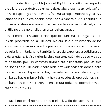
era fruto del Padre, del Hijo y del Espíritu, y sentían un especial
orgullo al poder decir que en su vida estaba presente un solo Señor,
un solo Espíritu y un solo Padre. Ésa era su experiencia vital y su fe, y
jamás se les hubiera podido pasar por la cabeza que el Espíritu que
movía a la Iglesia era una simple fuerza activa sin personalidad, y que
el Hijo no era sino un dios, un arcángel encarnado.
Los primeros cristianos creían que los carismas entregados a la
Iglesia procedían de la Trinidad. No era sólo el testimonio de los
apóstoles lo que movía a los primeros cristianos a confirmarse en
aquella fe trinitaria, sino también la propia experiencia cotidiana de
vida eclesial. Existía en ellos la absoluta convicción de que su vida de
fe edificada por los carismas divinos era alimentada por las tres
personas de la Trinidad: "Ahora bien, hay variedades de dones, pero
hay el mismo Espíritu, y hay variedades de ministerios, y sin
embargo hay el mismo Señor, y hay variedades de operaciones, y sin
embargo es el mismo Dios quien ejecuta todas las operaciones en
todos" (1Cor 12,4-6).
El bautismo en el nombre de la Trinidad. A fin de cuentas, todo lo
que hemos visto con anterioridad no tenía nada de extraño para los