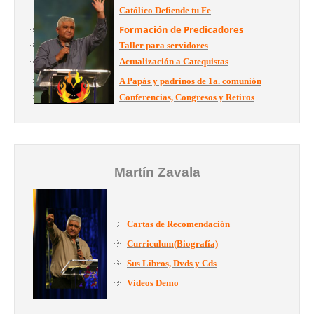
Católico Defiende tu Fe
Formación de Predicadores
Taller para servidores
Actualización a Catequistas
A Papás y padrinos de 1a. comunión
Conferencias, Congresos y Retiros
Martín Zavala
Cartas de Recomendación
Curriculum(Biografía)
Sus Libros, Dvds y Cds
Videos Demo