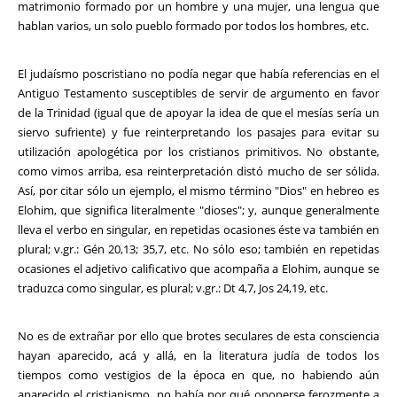
matrimonio formado por un hombre y una mujer, una lengua que
hablan varios, un solo pueblo formado por todos los hombres, etc.
El judaísmo poscristiano no podía negar que había referencias en el
Antiguo Testamento susceptibles de servir de argumento en favor
de la Trinidad (igual que de apoyar la idea de que el mesías sería un
siervo sufriente) y fue reinterpretando los pasajes para evitar su
utilización apologética por los cristianos primitivos. No obstante,
como vimos arriba, esa reinterpretación distó mucho de ser sólida.
Así, por citar sólo un ejemplo, el mismo término "Dios" en hebreo es
Elohim, que significa literalmente "dioses"; y, aunque generalmente
lleva el verbo en singular, en repetidas ocasiones éste va también en
plural; v.gr.: Gén 20,13; 35,7, etc. No sólo eso; también en repetidas
ocasiones el adjetivo calificativo que acompaña a Elohim, aunque se
traduzca como singular, es plural; v.gr.: Dt 4,7, Jos 24,19, etc.
No es de extrañar por ello que brotes seculares de esta consciencia
hayan aparecido, acá y allá, en la literatura judía de todos los
tiempos como vestigios de la época en que, no habiendo aún
aparecido el cristianismo, no había por qué oponerse ferozmente a