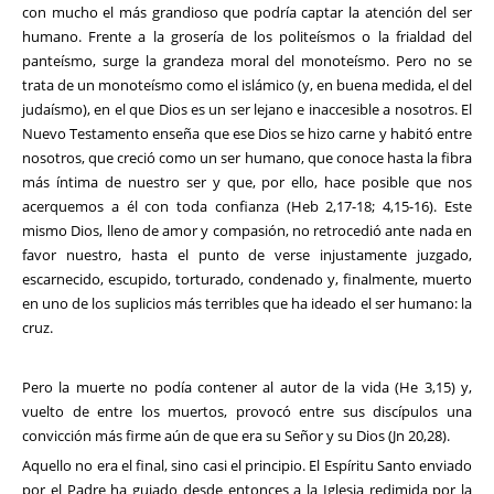
con mucho el más grandioso que podría captar la atención del ser
humano. Frente a la grosería de los politeísmos o la frialdad del
panteísmo, surge la grandeza moral del monoteísmo. Pero no se
trata de un monoteísmo como el islámico (y, en buena medida, el del
judaísmo), en el que Dios es un ser lejano e inaccesible a nosotros. El
Nuevo Testamento enseña que ese Dios se hizo carne y habitó entre
nosotros, que creció como un ser humano, que conoce hasta la fibra
más íntima de nuestro ser y que, por ello, hace posible que nos
acerquemos a él con toda confianza (Heb 2,17-18; 4,15-16). Este
mismo Dios, lleno de amor y compasión, no retrocedió ante nada en
favor nuestro, hasta el punto de verse injustamente juzgado,
escarnecido, escupido, torturado, condenado y, finalmente, muerto
en uno de los suplicios más terribles que ha ideado el ser humano: la
cruz.
Pero la muerte no podía contener al autor de la vida (He 3,15) y,
vuelto de entre los muertos, provocó entre sus discípulos una
convicción más firme aún de que era su Señor y su Dios (Jn 20,28).
Aquello no era el final, sino casi el principio. El Espíritu Santo enviado
por el Padre ha guiado desde entonces a la Iglesia redimida por la