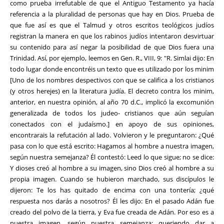
como prueba irrefutable de que el Antiguo Testamento ya hacía
referencia a la pluralidad de personas que hay en Dios. Prueba de
que fue así es que el Talmud y otros escritos teológicos judíos
registran la manera en que los rabinos judíos intentaron desvirtuar
su contenido para así negar la posibilidad de que Dios fuera una
Trinidad. Así, por ejemplo, leemos en Gen. R., VIII, 9: "R. Simlai dijo: En
todo lugar donde encontréis un texto que es utilizado por los minim
[Uno de los nombres despectivos con que se califica a los cristianos
(y otros herejes) en la literatura judía. El decreto contra los minim,
anterior, en nuestra opinión, al año 70 d.C., implicó la excomunión
generalizada de todos los judeo- cristianos que aún seguían
conectados con el judaísmo.] en apoyo de sus opiniones,
encontrarais la refutación al lado. Volvieron y le preguntaron: ¿Qué
pasa con lo que está escrito: Hagamos al hombre a nuestra imagen,
según nuestra semejanza? Él contestó: Leed lo que sigue; no se dice:
Y dioses creó al hombre a su imagen, sino Dios creó al hombre a su
propia imagen. Cuando se hubieron marchado, sus discípulos le
dijeron: Te los has quitado de encima con una tontería; ¿qué
respuesta nos darás a nosotros? Él les dijo: En el pasado Adán fue
creado del polvo de la tierra, y Eva fue creada de Adán. Por eso es a
nuestra imagen, según nuestra semejanza; queriendo dar a