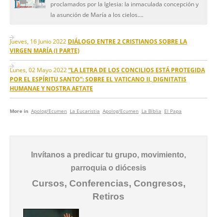
proclamados por la Iglesia: la inmaculada concepción y
la asunción de María a los cielos....
Jueves, 16 Junio 2022
DIÁLOGO ENTRE 2 CRISTIANOS SOBRE LA
VIRGEN MARÍA (I PARTE)
Lunes, 02 Mayo 2022
“LA LETRA DE LOS CONCILIOS ESTÁ PROTEGIDA
POR EL ESPÍRITU SANTO”: SOBRE EL VATICANO II, DIGNITATIS
HUMANAE Y NOSTRA AETATE
More in
Apolog/Ecumen
La Eucaristia
Apolog/Ecumen
La Biblia
El Papa
Invítanos a predicar tu grupo, movimiento,
parroquia o diócesis
Cursos, Conferencias, Congresos,
Retiros