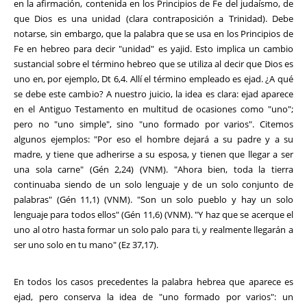
en la afirmación, contenida en los Principios de Fe del judaísmo, de
que Dios es una unidad (clara contraposición a Trinidad). Debe
notarse, sin embargo, que la palabra que se usa en los Principios de
Fe en hebreo para decir "unidad" es yajid. Esto implica un cambio
sustancial sobre el término hebreo que se utiliza al decir que Dios es
uno en, por ejemplo, Dt 6,4. Allí el término empleado es ejad. ¿A qué
se debe este cambio? A nuestro juicio, la idea es clara: ejad aparece
en el Antiguo Testamento en multitud de ocasiones como "uno";
pero no "uno simple", sino "uno formado por varios". Citemos
algunos ejemplos: "Por eso el hombre dejará a su padre y a su
madre, y tiene que adherirse a su esposa, y tienen que llegar a ser
una sola carne" (Gén 2,24) (VNM). "Ahora bien, toda la tierra
continuaba siendo de un solo lenguaje y de un solo conjunto de
palabras" (Gén 11,1) (VNM). "Son un solo pueblo y hay un solo
lenguaje para todos ellos" (Gén 11,6) (VNM). "Y haz que se acerque el
uno al otro hasta formar un solo palo para ti, y realmente llegarán a
ser uno solo en tu mano" (Ez 37,17).
En todos los casos precedentes la palabra hebrea que aparece es
ejad, pero conserva la idea de "uno formado por varios": un