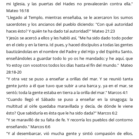
mi Iglesia, y las puertas del Hades no prevalecerán contra ella."
Mateo 16:18
"Llegado al Templo, mientras enseñaba, se le acercaron los sumos
sacerdotes y los ancianos del pueblo diciendo: "Con qué autoridad
haces ésto? Y quién te ha dado tal autoridad?" Mateo 21:23
Y Jesús se acercó a ellos y les habló así, "Me ha sido dado todo poder
en el cielo y en la tierra. Id pues, y haced discípulos a todas las gentes
bautizándolas en el nombre del Padre y del Hijo y del Espíritu Santo,
enseñándoles a guardar todo lo yo os he mandado; y he aquí, que
Yo estoy con vosotros todos los días hasta el fín del mundo." Mateo
28:18-20
"Y otra vez se puso a enseñar a orillas del mar. Y se reunió tanta
gente junto a él que tuvo que subir a una barca y, ya en el mar, se
sentó; toda la gente estaba en tierra a la orilla del mar." Marcos 4:1
"Cuando llegó el Sábado se puso a enseñar en la sinagoga; la
multitud al oírle quedaba maravillada y decía, de dónde le viene
ésto? Que sabiduría es ésta que le ha sido dada?" Marcos 6:2
"Y se maravilló de su falta de fe. Y recorría los pueblos del contorno
enseñando." Marcos 6:6
"Y al desembarcar, vió mucha gente y sintió compasión de ellos,