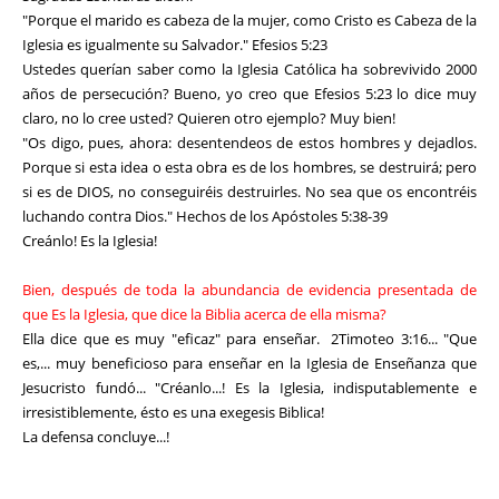
"Porque el marido es cabeza de la mujer, como Cristo es Cabeza de la
Iglesia es igualmente su Salvador." Efesios 5:23
Ustedes querían saber como la Iglesia Católica ha sobrevivido 2000
años de persecución? Bueno, yo creo que Efesios 5:23 lo dice muy
claro, no lo cree usted? Quieren otro ejemplo? Muy bien!
"Os digo, pues, ahora: desentendeos de estos hombres y dejadlos.
Porque si esta idea o esta obra es de los hombres, se destruirá; pero
si es de DIOS, no conseguiréis destruirles. No sea que os encontréis
luchando contra Dios." Hechos de los Apóstoles 5:38-39
Creánlo! Es la Iglesia!
Bien, después de toda la abundancia de evidencia presentada de
que Es la Iglesia, que dice la Biblia acerca de ella misma?
Ella dice que es muy "eficaz" para enseñar. 2Timoteo 3:16... "Que
es,... muy beneficioso para enseñar en la Iglesia de Enseñanza que
Jesucristo fundó... "Créanlo...! Es la Iglesia, indisputablemente e
irresistiblemente, ésto es una exegesis Biblica!
La defensa concluye...!