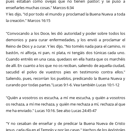
pues estaban como ovejas que no tienen pastor; y se puso a
enseñarles muchas cosas." Marcos 6:34
Y les dijo, "Id por todo el mundo y proclamad la Buena Nueva a toda
la creación." Marcos 16:15
"Convocando a los Doce, les dió autoridad y poder sobre todos los
demonios y para curar enfermedades, y los envió a proclamar el
Reino de Dios y a curar. Y les dijo, "No toméis nada para el camino, ni
bastón, ni alforja, ni pan, ni plata, ni tengáis dos túnicas cada uno.
Cuando entréis en una casa, quedaos en ella hasta que os marchéis
de allí. En cuanto a los que no os reciban, saliendo de aquella ciudad,
sacudid el polvo de vuestros pies en testimonio contra ellos."
Saliendo, pues, recorrían los pueblos, predicando la Buena Nueva y
curando por todas partes."Lucas 9:1-6. Vea también Lucas 10:1-12
"Quién a vosotros os escucha, a mí me escucha, y quién a vosotros
os rechaza, a mí me rechaza, y quién me rechaza a mí, rechaza al que
me ha enviado." Lucas 10:16. See also Lucas 24:45-47
"Y no cesaban de enseñar y de predicar la Buena Nueva de Cristo
Jesus, cada día en el Templo y por las casas." Hechos de los Apóstoles