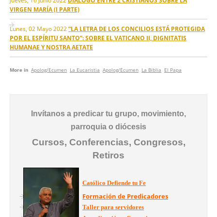
VIRGEN MARÍA (I PARTE)
Lunes, 02 Mayo 2022
“LA LETRA DE LOS CONCILIOS ESTÁ PROTEGIDA
POR EL ESPÍRITU SANTO”: SOBRE EL VATICANO II, DIGNITATIS
HUMANAE Y NOSTRA AETATE
More in
Apolog/Ecumen
La Eucaristia
Apolog/Ecumen
La Biblia
El Papa
Invítanos a predicar tu grupo, movimiento,
parroquia o diócesis
Cursos, Conferencias, Congresos,
Retiros
Católico Defiende tu Fe
Formación de Predicadores
Taller para servidores