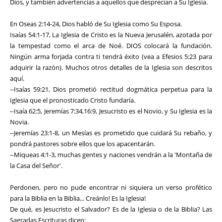
Dios, y también advertencias a aquellos que desprecian a Su Iglesia.
En Oseas 2:14-24, Dios habló de Su Iglesia como Su Esposa.
Isaías 54:1-17, La Iglesia de Cristo es la Nueva Jerusalén, azotada por
la tempestad como el arca de Noé. DIOS colocará la fundación.
Ningún arma forjada contra ti tendrá éxito (vea a Efesios 5:23 para
adquirir la razón). Muchos otros detalles de la Iglesia son descritos
aquí.
--Isaías 59:21, Dios prometió rectitud dogmática perpetua para la
Iglesia que el pronosticado Cristo fundaría.
--Isaía 62:5, Jeremías 7:34,16:9, Jesucristo es el Novio, y Su Iglesia es la
Novia.
--Jeremías 23:1-8, un Mesías es prometido que cuidará Su rebaño, y
pondrá pastores sobre ellos que los apacentarán.
--Miqueas 4:1-3, muchas gentes y naciones vendrán a la 'Montaña de
la Casa del Señor'.
Perdonen, pero no pude encontrar ni siquiera un verso profético
para la Biblia en la Biblia... Creánlo! Es la Iglesia!
De qué, es Jesucristo el Salvador? Es de la Iglesia o de la Biblia? Las
Sagradas Escrituras dicen: