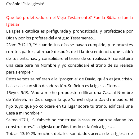
Creánlo! Es la Iglesia!
Qué fué profetizado en el Viejo Testamento? Fué la Biblia o fué la
Iglesia?
La Iglesia catolica es prefigurada y pronosticada, y profetizada por
Dios y por los profetas del Antiguo Testamento...
2Sam 7:12-13, "Y cuando tus días se hayan cumplido, y te acuestes
con tus padres, afirmaré después de ti la descendencia, que saldrá
de tus entrañas, y consolidaré el trono de su realeza. El constituirá
una casa para mi Nombre y yo consolidaré el trono de su realeza
para siempre."
Estos versos se refieren a la "progenie" de David, quién es Jesucristo.
La 'casa' es un sitio de adoración. Su Reino es la Iglesia Eterna.
1Reyes 5:19, "Ahora me he propuesto edificar una Casa al Nombre
de Yahveh, mi Dios, según lo que Yahveh dijo a David mi padre: El
hijo tuyo que yo colocaré en tu lugar sobre tu trono, edificará una
Casa a mi nombre."
Salmo 127:1, "Si Yahveh no construye la casa, en vano se afanan los
constructores." La Iglesia que Dios fundó es la única Iglesia.
Tobías 13:10-23, muchos detalles son dados acerca de la Iglesia de