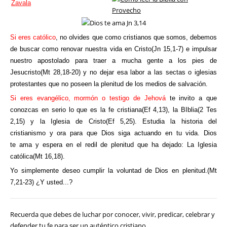
Zavala
Si eres católico
, no olvides que como cristianos que somos
, debemos
de buscar como renovar nuestra vida en Cristo(Jn 15,1-7) e impulsar
nuestro apostolado para traer a mucha gente a los pies de
Jesucristo(Mt 28,18-20) y no dejar esa labor a las sectas o iglesias
protestantes que no poseen la plenitud de los medios de salvación.
Si eres evangélico, mormón o testigo de Jehová
te invito a que
conozcas en serio lo que es la fe cristiana(Ef 4,13), la BIblia(2 Tes
2,15) y la Iglesia de Cristo(Ef 5,25). Estudia la historia del
cristianismo y ora para que Dios siga actuando en tu vida. Dios
te ama y espera en el redil de plenitud que ha dejado: La Iglesia
católica(Mt 16,18).
Yo simplemente deseo cumplir la voluntad de Dios en plenitud.(Mt
7,21-23) ¿Y usted...?
Recuerda que debes de luchar por conocer, vivir, predicar, celebrar y
defender tu fe para ser un auténtico cristiano.