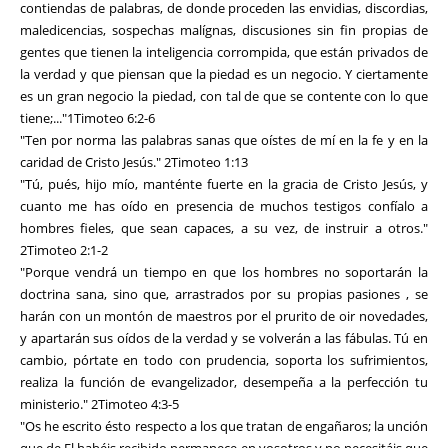
contiendas de palabras, de donde proceden las envidias, discordias,
maledicencias, sospechas malígnas, discusiones sin fin propias de
gentes que tienen la inteligencia corrompida, que están privados de
la verdad y que piensan que la piedad es un negocio. Y ciertamente
es un gran negocio la piedad, con tal de que se contente con lo que
tiene;..."1Timoteo 6:2-6
"Ten por norma las palabras sanas que oístes de mí en la fe y en la
caridad de Cristo Jesús." 2Timoteo 1:13
"Tú, pués, hijo mío, manténte fuerte en la gracia de Cristo Jesús, y
cuanto me has oído en presencia de muchos testigos confíalo a
hombres fieles, que sean capaces, a su vez, de instruir a otros."
2Timoteo 2:1-2
"Porque vendrá un tiempo en que los hombres no soportarán la
doctrina sana, sino que, arrastrados por su propias pasiones , se
harán con un montón de maestros por el prurito de oir novedades,
y apartarán sus oídos de la verdad y se volverán a las fábulas. Tú en
cambio, pórtate en todo con prudencia, soporta los sufrimientos,
realiza la función de evangelizador, desempeña a la perfección tu
ministerio." 2Timoteo 4:3-5
"Os he escrito ésto respecto a los que tratan de engañaros; la unción
que de El habéis recibido permanece en vosotros y no necesitáis que