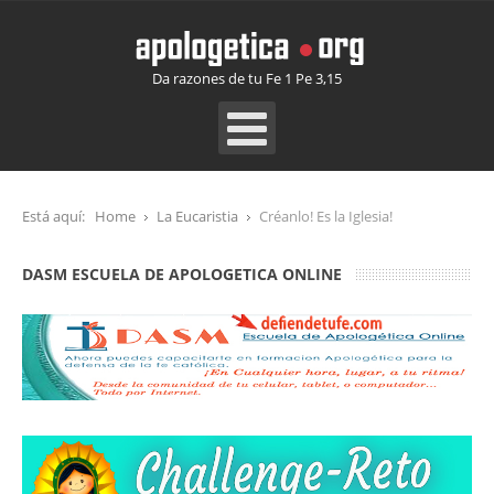
Da razones de tu Fe 1 Pe 3,15
Está aquí:
Home
La Eucaristia
Créanlo! Es la Iglesia!
DASM ESCUELA DE APOLOGETICA ONLINE