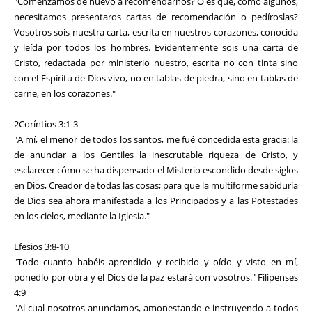
"Comenzamos de nuevo a recomendarnos? O es que, como algunos,
necesitamos presentaros cartas de recomendación o pedíroslas?
Vosotros sois nuestra carta, escrita en nuestros corazones, conocida
y leída por todos los hombres. Evidentemente sois una carta de
Cristo, redactada por ministerio nuestro, escrita no con tinta sino
con el Espíritu de Dios vivo, no en tablas de piedra, sino en tablas de
carne, en los corazones."
2Coríntios 3:1-3
"A mí, el menor de todos los santos, me fué concedida esta gracia: la
de anunciar a los Gentiles la inescrutable riqueza de Cristo, y
esclarecer cómo se ha dispensado el Misterio escondido desde siglos
en Dios, Creador de todas las cosas; para que la multiforme sabiduría
de Dios sea ahora manifestada a los Principados y a las Potestades
en los cielos, mediante la Iglesia."
Efesios 3:8-10
"Todo cuanto habéis aprendido y recibido y oído y visto en mí,
ponedlo por obra y el Dios de la paz estará con vosotros." Filipenses
4:9
"Al cual nosotros anunciamos, amonestando e instruyendo a todos