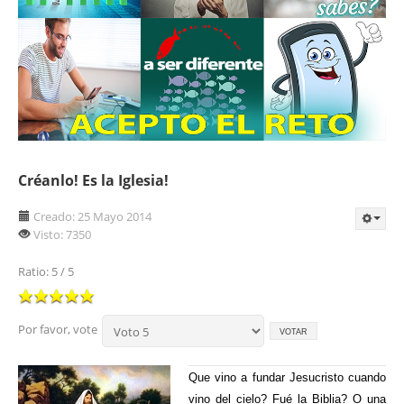
Créanlo! Es la Iglesia!
Creado: 25 Mayo 2014
Visto: 7350
Ratio:
5
/
5
Por favor, vote
Que vino a fundar Jesucristo cuando
vino del cielo? Fué la Biblia? O una