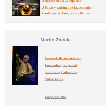
Actualización a Catequistas
A Papás y padrinos de 1a. comunión
Conferencias, Congresos y Retiros
Martín Zavala
Cartas de Recomendación
Curriculum(Biografía)
Sus Libros, Dvds y Cds
Videos Demo
Mapa del Sitio