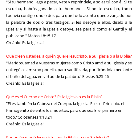
"Si tu hermano llega a pecar, vete y repréndele, a solas tú con él. Si te
escucha, habrás ganado a tu hermano . Si no te escucha, toma
todavía contigo uno o dos para que todo asunto quede zanjado por
la palabra de dos o tres testigos. Si les desoye a ellos, díselo a la
Iglesia; y si hasta a la Iglesia desoye, sea para ti como el Gentil y el
publicano." Mateo 18:15-17
Creánlo! Es la Iglesia!
Que creen ustedes, a quién quiere Jesucristo, a Su Iglesia o a la Biblia?
"Maridos, amad a vuestras mujeres como Cristo amó a su Iglesia y se
entregó a si mismo por ella, para santificarla, purificándola mediante
el baño del agua, en virtud de la palabra;" Efesios 5:25-26
Creánlo! Es la Iglesia!
Qué es el Cuerpo de Cristo? Es la Iglesia o es la Biblia?
"El es también la Cabeza del Cuerpo, la Iglesia; El es el Principio, el
Primogénito de entre los muertos, para que sea El el primero en
todo."Colosenses 1:18,24
Creánlo! Es la Iglesia!
Por quién murió Jesucristo, por la Biblia, o por Su Iglesia?