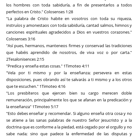
los hombres con toda sabiduría, a fin de presentarlos a todos
perfectos en Cristo." Colosenses 1:28
"La palabra de Cristo habite en vosotros con toda su riqueza,
instruíos y amonestaos con toda sabiduría, cantad salmos, himnos y
canciones espirituales agradecidos a Dios en vuestros corazones."
Colosenses 3:16
"Así pues, hermanos, manteneos firmes y conservad las tradiciones
que habéis aprendido de nosotros, de viva voz o por carta."
2Tesalonisences 2:15
"Predica y enseña estas cosas." 1Timoteo 4:11
"Vela por ti mismo y por la enseñanza; persevera en estas
disposiciones, pues obrando así te salvarás a ti mismo y a los otros
que te escuchen." 1Timoteo 4:16
"Los presbíteros que ejercen bien su cargo merecen doble
remuneración, principalmente los que se afanan en la predicación y
la enseñanza" 1Timoteo 5:17
"Esto debes enseñar y recomendar. Si alguno enseña otra cosa y no
se atiene a las sanas palabras de nuestro Señor Jesucristo y a la
doctrina que es conforme a la piedad, está cegado por el orgullo y no
sabe nada; sino que padece la enfermedad de las disputas y