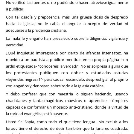
No verificó las fuentes o, no pudiéndolo hacer, atrevióse igualmente
a publicar.
Con tal osadía y prepotencia, más una gruesa dosis de desprecio
hacia la Iglesia, no le cabía el angular concepto de verdad ni
adecuarse a la prudencia cristiana.
La mala fe y engaño han prevalecido sobre la diligencia, vigilancia y
veracidad.
¿Qué inquietud impregnada por cierto de afanosa insensatez, ha
movido a un bautista a publicar mentiras en su propia página -con
ardid etiquetada- "conoceréis la verdad?" No es sorpresa alguna que
los protestantes publiquen con doblez y estudiadas astucias
«leyendas negras»1ª- para causar escándalo, desprestigiar al prójimo
con engaños y denostar, sobre todo a la Iglesia católica.
Y debo confesar que con maestría lo siguen haciendo, usando
charlatanes y fantasmagóricos maestros o aprendices cómplices
capaces de conformar un mosaico anti-cristiano, donde la virtud de
la caridad evangélica, está ausente.
Usted Sr. Sapia, como todo el que tiene lengua –sin excluir a los
loros-, tiene el derecho de decir también que la luna es cuadrada.