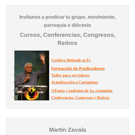
Invítanos a predicar tu grupo, movimiento,
parroquia o diócesis
Cursos, Conferencias, Congresos,
Retiros
Católico Defiende tu Fe
Formación de Predicadores
Taller para servidores
Actualización a Catequistas
A Papás y padrinos de 1a. comunión
Conferencias, Congresos y Retiros
Martín Zavala