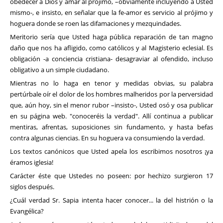
obedecer a Dios y amar al prójimo, –obviamente incluyendo a Usted
mismo-, e insisto, en señalar que la fe-amor es servicio al prójimo y
hoguera donde se roen las difamaciones y mezquindades.
Meritorio sería que Usted haga pública reparación de tan magno
daño que nos ha afligido, como católicos y al Magisterio eclesial. Es
obligación -a conciencia cristiana- desagraviar al ofendido, incluso
obligativo a un simple ciudadano.
Mientras no lo haga en tenor y medidas obvias, su palabra
pertúrbale oír el dolor de los hombres malheridos por la perversidad
que, aún hoy, sin el menor rubor –insisto-, Usted osó y osa publicar
en su página web. "conoceréis la verdad". Allí continua a publicar
mentiras, afrentas, suposiciones sin fundamento, y hasta befas
contra algunas ciencias. En su hoguera va consumiendo la verdad.
Los textos canónicos que Usted apela los escribimos nosotros ¡ya
éramos iglesia!
Carácter éste que Ustedes no poseen: por hechizo surgieron 17
siglos después.
¿Cuál verdad Sr. Sapia intenta hacer conocer... la del histrión o la
Evangélica?