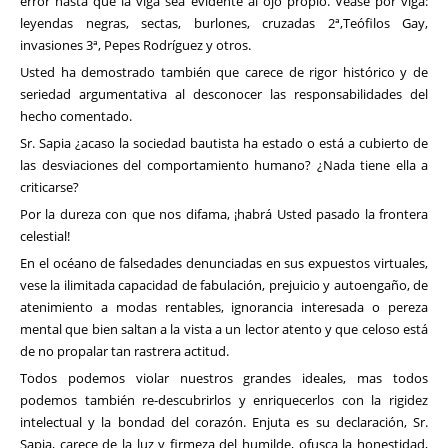
error hasta que la viga sea evidente al ojo propio. Véase por viga:
leyendas negras, sectas, burlones, cruzadas 2ª,Teófilos Gay,
invasiones 3ª, Pepes Rodríguez y otros.
Usted ha demostrado también que carece de rigor histórico y de
seriedad argumentativa al desconocer las responsabilidades del
hecho comentado.
Sr. Sapia ¿acaso la sociedad bautista ha estado o está a cubierto de
las desviaciones del comportamiento humano? ¿Nada tiene ella a
criticarse?
Por la dureza con que nos difama, ¡habrá Usted pasado la frontera
celestial!
En el océano de falsedades denunciadas en sus expuestos virtuales,
vese la ilimitada capacidad de fabulación, prejuicio y autoengaño, de
atenimiento a modas rentables, ignorancia interesada o pereza
mental que bien saltan a la vista a un lector atento y que celoso está
de no propalar tan rastrera actitud.
Todos podemos violar nuestros grandes ideales, mas todos
podemos también re-descubrirlos y enriquecerlos con la rigidez
intelectual y la bondad del corazón. Enjuta es su declaración, Sr.
Sapia, carece de la luz y firmeza del humilde, ofusca la honestidad,