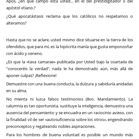
Após, ¿en qué campo está usted... en el del prestidigitador o del
apóstol xtiano.?
¿Qué apocatástasis reclama que los católicos no respetamos o
alteramos?
Hasta que no se aclare, usted mismo dice situarse en la tierra de los
ofendidos, que para mí, es la hipócrita manía que gusta emponzoñar
con ácido y veneno.
¿Es que la «taxa camarae» publicada por Usted bajo la coartada de
"conoceréis la verdad", nada le ha demostrado aún, más allá de
aponer culpas? ¡Reflexione!
Demuestre con una buena conducta, la dulzura y sabiduría anidadas
en su alma.
No mienta ni luzca falsos testimonios (8vo. Mandamiento). La
calumnia es tan oportunista, sustituye la inteligencia, demuestra una
ausencia del pensamiento y se encuadra en un raciocinio avieso, con
la finalidad vil de ser «autosuficiencia sobre los otros», engendrando
preconceptos y regateando nobles aspiraciones.
Para los hombres de buena voluntad es posible un mundo más