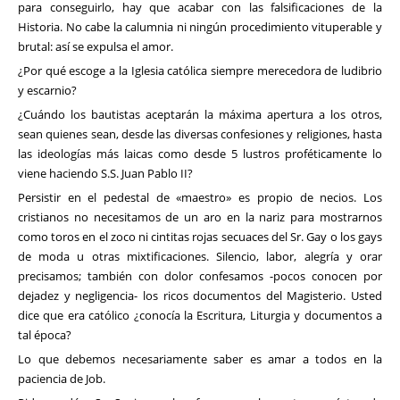
para conseguirlo, hay que acabar con las falsificaciones de la
Historia. No cabe la calumnia ni ningún procedimiento vituperable y
brutal: así se expulsa el amor.
¿Por qué escoge a la Iglesia católica siempre merecedora de ludibrio
y escarnio?
¿Cuándo los bautistas aceptarán la máxima apertura a los otros,
sean quienes sean, desde las diversas confesiones y religiones, hasta
las ideologías más laicas como desde 5 lustros proféticamente lo
viene haciendo S.S. Juan Pablo II?
Persistir en el pedestal de «maestro» es propio de necios. Los
cristianos no necesitamos de un aro en la nariz para mostrarnos
como toros en el zoco ni cintitas rojas secuaces del Sr. Gay o los gays
de moda u otras mixtificaciones. Silencio, labor, alegría y orar
precisamos; también con dolor confesamos -pocos conocen por
dejadez y negligencia- los ricos documentos del Magisterio. Usted
dice que era católico ¿conocía la Escritura, Liturgia y documentos a
tal época?
Lo que debemos necesariamente saber es amar a todos en la
paciencia de Job.