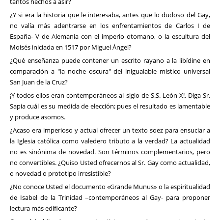
tantos hechos a asir?
¿Y si era la historia que le interesaba, antes que lo dudoso del Gay,
no valía más adentrarse en los enfrentamientos de Carlos I de
España- V de Alemania con el imperio otomano, o la escultura del
Moisés iniciada en 1517 por Miguel Ángel?
¿Qué enseñanza puede contener un escrito rayano a la libídine en
comparación a "la noche oscura" del inigualable místico universal
San Juan de la Cruz?
¡Y todos ellos eran contemporáneos al siglo de S.S. León X!. Diga Sr.
Sapia cuál es su medida de elección; pues el resultado es lamentable
y produce asomos.
¿Acaso era imperioso y actual ofrecer un texto soez para ensuciar a
la Iglesia católica como valedero tributo a la verdad? La actualidad
no es sinónima de novedad. Son términos complementarios, pero
no convertibles. ¿Quiso Usted ofrecernos al Sr. Gay como actualidad,
o novedad o prototipo irresistible?
¿No conoce Usted el documento «Grande Munus» o la espiritualidad
de Isabel de la Trinidad –contemporáneos al Gay- para proponer
lectura más edificante?