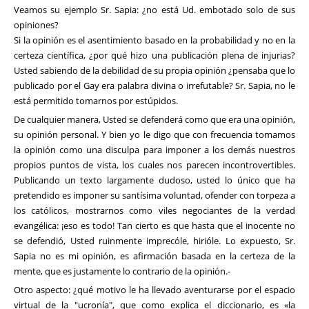
Veamos su ejemplo Sr. Sapia: ¿no está Ud. embotado solo de sus
opiniones?
Si la opinión es el asentimiento basado en la probabilidad y no en la
certeza científica, ¿por qué hizo una publicación plena de injurias?
Usted sabiendo de la debilidad de su propia opinión ¿pensaba que lo
publicado por el Gay era palabra divina o irrefutable? Sr. Sapia, no le
está permitido tomarnos por estúpidos.
De cualquier manera, Usted se defenderá como que era una opinión,
su opinión personal. Y bien yo le digo que con frecuencia tomamos
la opinión como una disculpa para imponer a los demás nuestros
propios puntos de vista, los cuales nos parecen incontrovertibles.
Publicando un texto largamente dudoso, usted lo único que ha
pretendido es imponer su santísima voluntad, ofender con torpeza a
los católicos, mostrarnos como viles negociantes de la verdad
evangélica: ¡eso es todo! Tan cierto es que hasta que el inocente no
se defendió, Usted ruinmente imprecóle, hirióle. Lo expuesto, Sr.
Sapia no es mi opinión, es afirmación basada en la certeza de la
mente, que es justamente lo contrario de la opinión.-
Otro aspecto: ¿qué motivo le ha llevado aventurarse por el espacio
virtual de la "ucronía", que como explica el diccionario, es «la