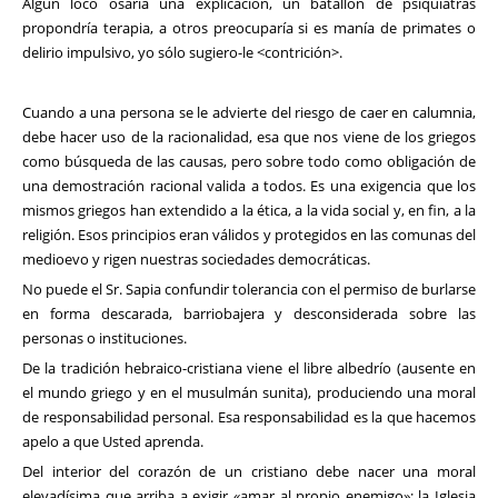
Algún loco osaría una explicación, un batallón de psiquiatras
propondría terapia, a otros preocuparía si es manía de primates o
delirio impulsivo, yo sólo sugiero-le <contrición>.
Cuando a una persona se le advierte del riesgo de caer en calumnia,
debe hacer uso de la racionalidad, esa que nos viene de los griegos
como búsqueda de las causas, pero sobre todo como obligación de
una demostración racional valida a todos. Es una exigencia que los
mismos griegos han extendido a la ética, a la vida social y, en fin, a la
religión. Esos principios eran válidos y protegidos en las comunas del
medioevo y rigen nuestras sociedades democráticas.
No puede el Sr. Sapia confundir tolerancia con el permiso de burlarse
en forma descarada, barriobajera y desconsiderada sobre las
personas o instituciones.
De la tradición hebraico-cristiana viene el libre albedrío (ausente en
el mundo griego y en el musulmán sunita), produciendo una moral
de responsabilidad personal. Esa responsabilidad es la que hacemos
apelo a que Usted aprenda.
Del interior del corazón de un cristiano debe nacer una moral
elevadísima que arriba a exigir «amar al propio enemigo»; la Iglesia