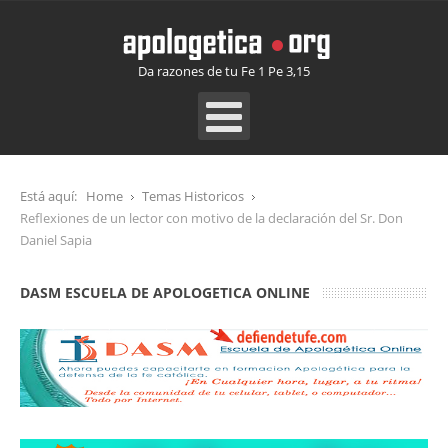
Da razones de tu Fe 1 Pe 3,15
Está aquí:
Home
Temas Historicos
Reflexiones de un lector con motivo de la declaración del Sr. Don
Daniel Sapia
DASM ESCUELA DE APOLOGETICA ONLINE