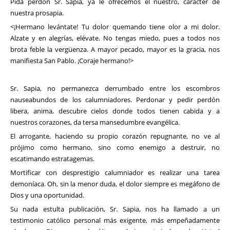
Pida perdón Sr. Sapia, ya le ofrecemos el nuestro, carácter de
nuestra prosapia.
<¡Hermano levántate! Tu dolor quemando tiene olor a mi dolor.
Alzate y en alegrías, elévate. No tengas miedo, pues a todos nos
brota feble la vergüenza. A mayor pecado, mayor es la gracia, nos
manifiesta San Pablo. ¡Coraje hermano!>
Sr. Sapia, no permanezca derrumbado entre los escombros
nauseabundos de los calumniadores. Perdonar y pedir perdón
libera, anima, descubre cielos donde todos tienen cabida y a
nuestros corazones, da tersa mansedumbre evangélica.
El arrogante, haciendo su propio corazón repugnante, no ve al
prójimo como hermano, sino como enemigo a destruir, no
escatimando estratagemas.
Mortificar con desprestigio calumniador es realizar una tarea
demoníaca. Oh, sin la menor duda, el dolor siempre es megáfono de
Dios y una oportunidad.
Su nada estulta publicación, Sr. Sapia, nos ha llamado a un
testimonio católico personal más exigente, más empeñadamente