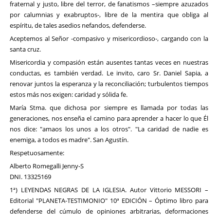
fraternal y justo, libre del terror, de fanatismos –siempre azuzados
por calumnias y exabruptos-, libre de la mentira que obliga al
espíritu, de tales asedios nefandos, defenderse.
Aceptemos al Señor -compasivo y misericordioso-, cargando con la
santa cruz.
Misericordia y compasión están ausentes tantas veces en nuestras
conductas, es también verdad. Le invito, caro Sr. Daniel Sapia, a
renovar juntos la esperanza y la reconciliación; turbulentos tiempos
estos más nos exigen: caridad y sólida fe.
María Stma. que dichosa por siempre es llamada por todas las
generaciones, nos enseña el camino para aprender a hacer lo que Él
nos dice: "amaos los unos a los otros". "La caridad de nadie es
enemiga, a todos es madre". San Agustín.
Respetuosamente:
Alberto Romegalli Jenny-S
DNI. 13325169
1ª) LEYENDAS NEGRAS DE LA IGLESIA. Autor Vittorio MESSORI –
Editorial "PLANETA-TESTIMONIO" 10ª EDICIÓN – Óptimo libro para
defenderse del cúmulo de opiniones arbitrarias, deformaciones