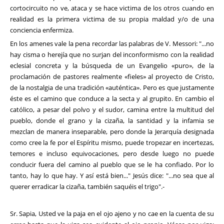
cortocircuito no ve, ataca y se hace victima de los otros cuando en
realidad es la primera victima de su propia maldad y/o de una
conciencia enfermiza.
En los amenes vale la pena recordar las palabras de V. Messori: "...no
hay cisma o herejía que no surjan del inconformismo con la realidad
eclesial concreta y la búsqueda de un Evangelio «puro», de la
proclamación de pastores realmente «fieles» al proyecto de Cristo,
de la nostalgia de una tradición «auténtica». Pero es que justamente
éste es el camino que conduce a la secta y al grupito. En cambio el
católico, a pesar del polvo y el sudor, camina entre la multitud del
pueblo, donde el grano y la cizaña, la santidad y la infamia se
mezclan de manera inseparable, pero donde la Jerarquía designada
como cree la fe por el Espíritu mismo, puede tropezar en incertezas,
temores e incluso equivocaciones, pero desde luego no puede
conducir fuera del camino al pueblo que se le ha confiado. Por lo
tanto, hay lo que hay. Y así está bien..." Jesús dice: "...no sea que al
querer erradicar la cizaña, también saquéis el trigo".-
Sr. Sapia, Usted ve la paja en el ojo ajeno y no cae en la cuenta de su