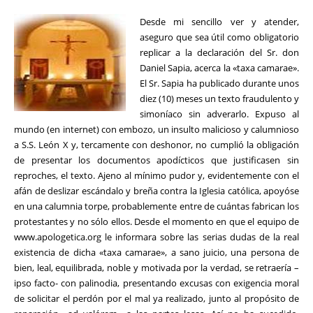
Desde mi sencillo ver y atender,
aseguro que sea útil como obligatorio
replicar a la declaración del Sr. don
Daniel Sapia, acerca la «taxa camarae».
El Sr. Sapia ha publicado durante unos
diez (10) meses un texto fraudulento y
simoníaco sin adverarlo. Expuso al
mundo (en internet) con embozo, un insulto malicioso y calumnioso
a S.S. León X y, tercamente con deshonor, no cumplió la obligación
de presentar los documentos apodícticos que justificasen sin
reproches, el texto. Ajeno al mínimo pudor y, evidentemente con el
afán de deslizar escándalo y breña contra la Iglesia católica, apoyóse
en una calumnia torpe, probablemente entre de cuántas fabrican los
protestantes y no sólo ellos. Desde el momento en que el equipo de
www.apologetica.org le informara sobre las serias dudas de la real
existencia de dicha «taxa camarae», a sano juicio, una persona de
bien, leal, equilibrada, noble y motivada por la verdad, se retraería –
ipso facto- con palinodia, presentando excusas con exigencia moral
de solicitar el perdón por el mal ya realizado, junto al propósito de