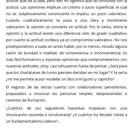
actitud que de la idea, pero ello no significa que se confunda con la
actitud. Las opiniones implican un criterio o juicio superficial, el cual
no es subjetivamente convincente ni implica un juicio valorativo.
Cuando cualitativamente se pasa a una clara y terminante
valoración, la opinión se convierte en actitud. Por lo tanto, entre la
opinión y la actitud existe una diferencia sólo de grado cualitativo
por cuanto la actitud conlleva ya un compromiso valorativo. No nos
predisponemos a nada sin antes haber, por lo menos, intuido alguna
razón de bondad o maldad, de conveniencia o inconveniencia. Es
más fácil formarnos y expresar opiniones que comprometernos con
nuestras actitudes. ¡Hoy, casi rehusamos hasta de pensar. ¿Será para
que los charlatanes de turno piensen-decidan en mi lugar? Y la secta
¿no me permite acaso modelar un dios a mi gusto y capricho?
El negocio de las sectas cuenta con colaboradores persistentes,
preparados a intoxicar las personas simples, desprevenidas o
carentes de formación.
¿Cuántos de sus seguidores bautistas tropiezan con una
intoxicación asumida e involuntaria? ¿A cuántos ha llevado Usted a
un fundamentalismo odioso?...