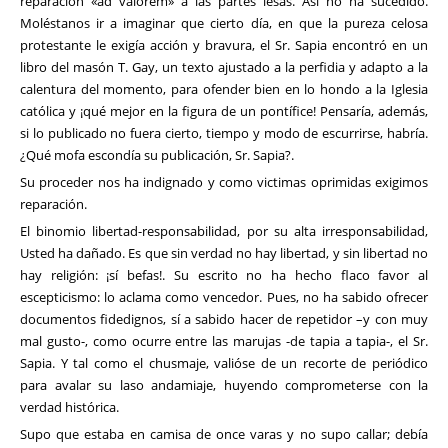
reparación «ad valórem» a las partes lesas. Así no ha sucedido.
Moléstanos ir a imaginar que cierto día, en que la pureza celosa
protestante le exigía acción y bravura, el Sr. Sapia encontró en un
libro del masón T. Gay, un texto ajustado a la perfidia y adapto a la
calentura del momento, para ofender bien en lo hondo a la Iglesia
católica y ¡qué mejor en la figura de un pontífice! Pensaría, además,
si lo publicado no fuera cierto, tiempo y modo de escurrirse, habría.
¿Qué mofa escondía su publicación, Sr. Sapia?.
Su proceder nos ha indignado y como victimas oprimidas exigimos
reparación.
El binomio libertad-responsabilidad, por su alta irresponsabilidad,
Usted ha dañado. Es que sin verdad no hay libertad, y sin libertad no
hay religión: ¡sí befas!. Su escrito no ha hecho flaco favor al
escepticismo: lo aclama como vencedor. Pues, no ha sabido ofrecer
documentos fidedignos, sí a sabido hacer de repetidor –y con muy
mal gusto-, como ocurre entre las marujas -de tapia a tapia-, el Sr.
Sapia. Y tal como el chusmaje, valióse de un recorte de periódico
para avalar su laso andamiaje, huyendo comprometerse con la
verdad histórica.
Supo que estaba en camisa de once varas y no supo callar; debía