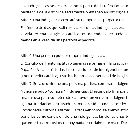
Las indulgencias se desarrollaron a partir de la reflexión so
penitencia de la disciplina sacramental y estaban en uso siglos
Mito 5: Una indulgencia acortará su tiempo en el purgatorio en 
El número de días que solía asociarse con las indulgencias era 
la vida terrena. La Iglesia Católica no pretende saber nada
menos en el caso de una persona específica.
Mito 6: Una persona puede comprar indulgencias.
El Concilio de Trento instituyó severas reformas en la práctica
Papa Pío V canceló todas las concesiones de indulgencias que
(Enciclopedia Católica). Este hecho prueba la seriedad de la Igles
Mito 7: Solía ocurrir que una persona pudiera comprar indulgen
Nunca se pudo "comprar" indulgencias. El escándalo financiero
una excusa para su heterodoxia, tuvo que ver con indulgencia
alguna fundación era usado como ocasión para conceder l
Enciclopedia Católica afirma: "Es fácil ver cómo se fueron in
ponerlas como condición de una indulgencia, las donaciones t
que en estos propósitos no hay nada esencialmente malo. Dar 