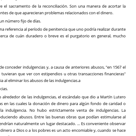
bre el sacramento de la reconciliación. Son una manera de acortar la
 antes de que aparecieran problemas relacionados con el dinero.
un número fijo de días.
una referencia al período de penitencia que uno podría realizar durante
 acerca de cuán duradero o breve es el purgatorio en general, mucho
 de conceder indulgencias y, a causa de anteriores abusos, "en 1567 el
 tuvieran que ver con estipendios u otras transacciones financieras"
ia al eliminar los abusos de las indulgencias.a
cias.
 alrededor de las indulgencias, el escándalo que dio a Martín Lutero
s en las cuales la donación de dinero para algún fondo de caridad o
a indulgencia. No hubo estrictamente venta de indulgencias. La
troduciendo abusos. Entre las buenas obras que podían estimularse al
endrían naturalmente un lugar destacado. ... Es conveniente observar
dinero a Dios o a los pobres es un acto encomiable y, cuando se hace