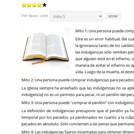
Por favor, vote
Mito 1: Una persona puede compra
Este es un error habitual, del 
la ignorancia tanto de los catól
las indulgencias sólo remiten pe
que alguien está en el infierno,
manera de evitar el infierno es 
vida. Luego de la muerte, el dest
Mito 2: Una persona puede comprar indulgencias para pecados
La Iglesia siempre ha enseñado que las indulgencias no se apl
indulgencia] no es un permiso para pecar, ni un perdón del pec
Mito 3: Una persona puede "comprar el perdón" con indulgenci
La definición de indulgencias presupone que el perdón ya ha
temporal por los pecados, ya perdonados en cuanto a la culp
pecados en absoluto. Sólo conciernen a las penas que permane
Mito 4: Las indulgencias fueron inventadas para obtener dinero p