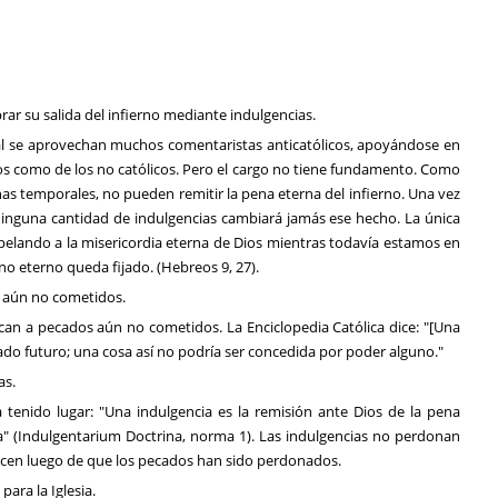
r su salida del infierno mediante indulgencias.
cual se aprovechan muchos comentaristas anticatólicos, apoyándose en
icos como de los no católicos. Pero el cargo no tiene fundamento. Como
nas temporales, no pueden remitir la pena eterna del infierno. Una vez
 ninguna cantidad de indulgencias cambiará jamás ese hecho. La única
apelando a la misericordia eterna de Dios mientras todavía estamos en
ino eterno queda fijado. (Hebreos 9, 27).
 aún no cometidos.
ican a pecados aún no cometidos. La Enciclopedia Católica dice: "[Una
ado futuro; una cosa así no podría ser concedida por poder alguno."
as.
 tenido lugar: "Una indulgencia es la remisión ante Dios de la pena
a" (Indulgentarium Doctrina, norma 1). Las indulgencias no perdonan
cen luego de que los pecados han sido perdonados.
ara la Iglesia.