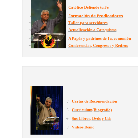
Católico Defiende tu Fe
Formación de Predicadores
Taller para servidores
Actualización a Catequistas
A Papás y padrinos de 1a. comunión
Conferencias, Congresos y Retiros
Cartas de Recomendación
Curriculum(Biografía)
Sus Libros, Dvds y Cds
Videos Demo