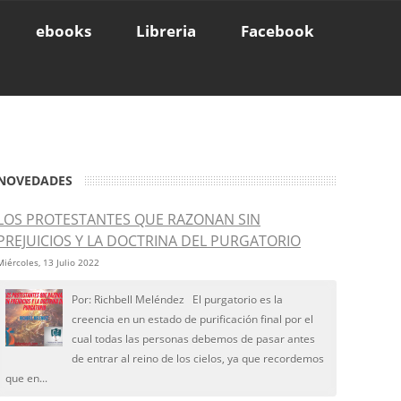
ebooks
Libreria
Facebook
NOVEDADES
LOS PROTESTANTES QUE RAZONAN SIN
PREJUICIOS Y LA DOCTRINA DEL PURGATORIO
Miércoles, 13 Julio 2022
Por: Richbell Meléndez El purgatorio es la
creencia en un estado de purificación final por el
cual todas las personas debemos de pasar antes
de entrar al reino de los cielos, ya que recordemos
que en...