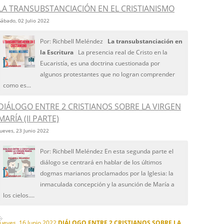
LA TRANSUBSTANCIACIÓN EN EL CRISTIANISMO
Sábado, 02 Julio 2022
Por: Richbell Meléndez
La transubstanciación en
la Escritura
La presencia real de Cristo en la
Eucaristía, es una doctrina cuestionada por
algunos protestantes que no logran comprender
como es...
DIÁLOGO ENTRE 2 CRISTIANOS SOBRE LA VIRGEN
MARÍA (II PARTE)
Jueves, 23 Junio 2022
Por: Richbell Meléndez En esta segunda parte el
diálogo se centrará en hablar de los últimos
dogmas marianos proclamados por la Iglesia: la
inmaculada concepción y la asunción de María a
los cielos....
Jueves, 16 Junio 2022
DIÁLOGO ENTRE 2 CRISTIANOS SOBRE LA