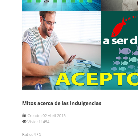
Mitos acerca de las indulgencias
Creado: 02 Abril 2015
Visto: 11454
Ratio:
4
/
5