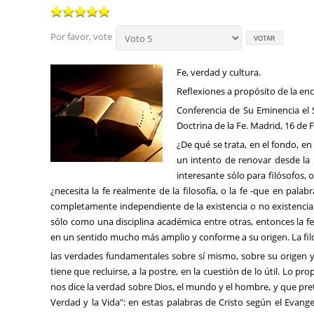
Por favor, vote
Fe, verdad y cultura.
Reflexiones a propósito de la encí
Conferencia de Su Eminencia el 
Doctrina de la Fe. Madrid, 16 de 
¿De qué se trata, en el fondo, en 
un intento de renovar desde la per
interesante sólo para filósofos,
¿necesita la fe realmente de la filosofía, o la fe -que en pal
completamente independiente de la existencia o no existencia de
sólo como una disciplina académica entre otras, entonces la fe
en un sentido mucho más amplio y conforme a su origen. La fil
las verdades fundamentales sobre sí mismo, sobre su origen y
tiene que recluirse, a la postre, en la cuestión de lo útil. Lo pr
nos dice la verdad sobre Dios, el mundo y el hombre, y que preten
Verdad y la Vida": en estas palabras de Cristo según el Evange