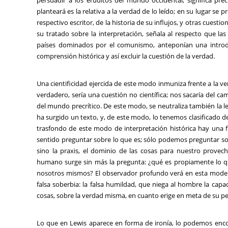
persuadir a los eruditos del mundo occidental, significa pr
planteará es la relativa a la verdad de lo leído; en su lugar se
respectivo escritor, de la historia de su influjos, y otras cuesti
su tratado sobre la interpretación, señala al respecto que la
países dominados por el comunismo, anteponían una introdu
comprensión histórica y así excluir la cuestión de la verdad.
Una cientificidad ejercida de este modo inmuniza frente a la ve
verdadero, sería una cuestión no científica; nos sacaría del ca
del mundo precrítico. De este modo, se neutraliza también la l
ha surgido un texto, y, de este modo, lo tenemos clasificado den
trasfondo de este modo de interpretación histórica hay una fil
sentido preguntar sobre lo que es; sólo podemos preguntar so
sino la praxis, el dominio de las cosas para nuestro prove
humano surge sin más la pregunta: ¿qué es propiamente lo q
nosotros mismos? El observador profundo verá en esta moder
falsa soberbia: la falsa humildad, que niega al hombre la capac
cosas, sobre la verdad misma, en cuanto erige en meta de su pe
Lo que en Lewis aparece en forma de ironía, lo podemos encontr