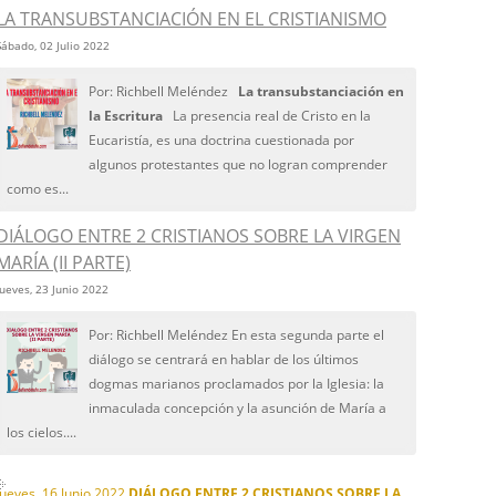
LA TRANSUBSTANCIACIÓN EN EL CRISTIANISMO
Sábado, 02 Julio 2022
Por: Richbell Meléndez
La transubstanciación en
la Escritura
La presencia real de Cristo en la
Eucaristía, es una doctrina cuestionada por
algunos protestantes que no logran comprender
como es...
DIÁLOGO ENTRE 2 CRISTIANOS SOBRE LA VIRGEN
MARÍA (II PARTE)
Jueves, 23 Junio 2022
Por: Richbell Meléndez En esta segunda parte el
diálogo se centrará en hablar de los últimos
dogmas marianos proclamados por la Iglesia: la
inmaculada concepción y la asunción de María a
los cielos....
Jueves, 16 Junio 2022
DIÁLOGO ENTRE 2 CRISTIANOS SOBRE LA