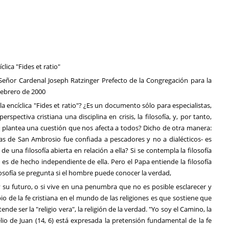
clica "Fides et ratio"
Señor Cardenal Joseph Ratzinger Prefecto de la Congregación para la
Febrero de 2000
la encíclica "Fides et ratio"? ¿Es un documento sólo para especialistas,
spectiva cristiana una disciplina en crisis, la filosofía, y, por tanto,
 o plantea una cuestión que nos afecta a todos? Dicho de otra manera:
abras de San Ambrosio fue confiada a pescadores y no a dialécticos- es
 una filosofía abierta en relación a ella? Si se contempla la filosofía
 es de hecho independiente de ella. Pero el Papa entiende la filosofía
osofía se pregunta si el hombre puede conocer la verdad,
 su futuro, o si vive en una penumbra que no es posible esclarecer y
opio de la fe cristiana en el mundo de las religiones es que sostiene que
de ser la "religio vera", la religión de la verdad. "Yo soy el Camino, la
lio de Juan (14, 6) está expresada la pretensión fundamental de la fe