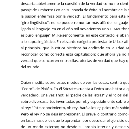
descarta abiertamente la cuestión de la verdad como no cientí
pasaje de Umberto Eco en su novela de éxito "El nombre de la r
la pasión enfermiza por la verdad". El fundamento para esta 
"giro lingüístico": no se puede remontar más allá del lenguaje
ligada al lenguaje. Ya en el año mil novecientos uno F. Mauth
es puro lenguaje". M. Reiser comenta, en este contexto, el aba
a lo supralingüístico. El relevante exégeta protestante U. Luz
al principio- que la crítica histórica ha abdicado en la Edad
reconocer como correcta esta capitulación: que ahora ya no h
verdad que concurren entre ellas, ofertas de verdad que hay q
del mundo.
Quien medita sobre estos modos de ver las cosas, sentirá qu
"Fedro", de Platón. En él Sócrates cuenta a Fedro una historia 
verdadero. Una vez Thot, el "padre de las letras" y el "dios de
sobre diversas artes inventadas por él, y especialmente sobre e
al rey: "Este conocimiento, oh rey, hará a los egipcios más sabio
Pero el rey no se deja impresionar. Él prevé lo contrario como
en las almas de los que lo aprendan por descuidar el ejercicio d
de un modo externo; no desde su propio interior y desde s