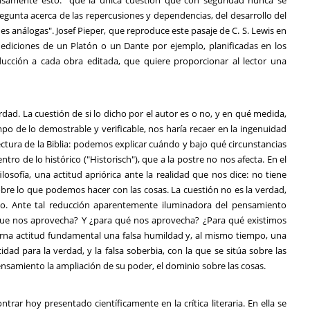
ecisamente esto: "que la única cuestión que con seguridad nunca se
 pregunta acerca de las repercusiones y dependencias, del desarrollo del
ones análogas". Josef Pieper, que reproduce este pasaje de C. S. Lewis en
s ediciones de un Platón o un Dante por ejemplo, planificadas en los
cción a cada obra editada, que quiere proporcionar al lector una
rdad. La cuestión de si lo dicho por el autor es o no, y en qué medida,
mpo de lo demostrable y verificable, nos haría recaer en la ingenuidad
ectura de la Biblia: podemos explicar cuándo y bajo qué circunstancias
tro de lo histórico ("Historisch"), que a la postre no nos afecta. En el
osofía, una actitud apriórica ante la realidad que nos dice: no tiene
bre lo que podemos hacer con las cosas. La cuestión no es la verdad,
cho. Ante tal reducción aparentemente iluminadora del pensamiento
ue nos aprovecha? Y ¿para qué nos aprovecha? ¿Para qué existimos
na actitud fundamental una falsa humildad y, al mismo tiempo, una
idad para la verdad, y la falsa soberbia, con la que se sitúa sobre las
nsamiento la ampliación de su poder, el dominio sobre las cosas.
ar hoy presentado científicamente en la crítica literaria. En ella se