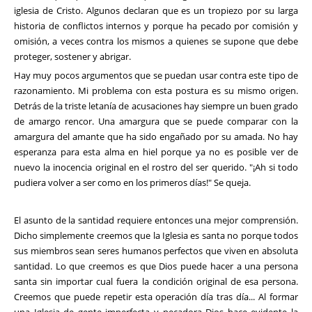
iglesia de Cristo. Algunos declaran que es un tropiezo por su larga
historia de conflictos internos y porque ha pecado por comisión y
omisión, a veces contra los mismos a quienes se supone que debe
proteger, sostener y abrigar.
Hay muy pocos argumentos que se puedan usar contra este tipo de
razonamiento. Mi problema con esta postura es su mismo origen.
Detrás de la triste letanía de acusaciones hay siempre un buen grado
de amargo rencor. Una amargura que se puede comparar con la
amargura del amante que ha sido engañado por su amada. No hay
esperanza para esta alma en hiel porque ya no es posible ver de
nuevo la inocencia original en el rostro del ser querido. "¡Ah si todo
pudiera volver a ser como en los primeros días!" Se queja.
El asunto de la santidad requiere entonces una mejor comprensión.
Dicho simplemente creemos que la Iglesia es santa no porque todos
sus miembros sean seres humanos perfectos que viven en absoluta
santidad. Lo que creemos es que Dios puede hacer a una persona
santa sin importar cual fuera la condición original de esa persona.
Creemos que puede repetir esta operación día tras día... Al formar
una Iglesia de gente imperfecta y pecadora Dios hace evidente la