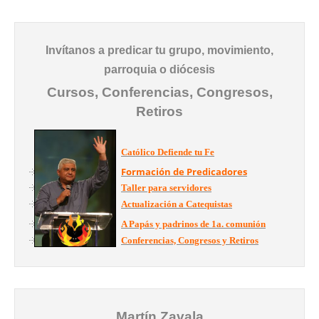
Invítanos a predicar tu grupo, movimiento,
parroquia o diócesis
Cursos, Conferencias, Congresos,
Retiros
Católico Defiende tu Fe
Formación de Predicadores
Taller para servidores
Actualización a Catequistas
A Papás y padrinos de 1a. comunión
Conferencias, Congresos y Retiros
Martín Zavala