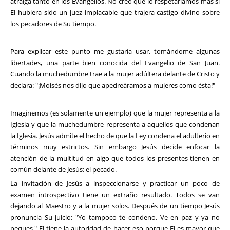
atraiga tanto en los Evangelios. No creo que lo respetaríamos más si
El hubiera sido un juez implacable que trajera castigo divino sobre
los pecadores de Su tiempo.
Para explicar este punto me gustaría usar, tomándome algunas
libertades, una parte bien conocida del Evangelio de San Juan.
Cuando la muchedumbre trae a la mujer adúltera delante de Cristo y
declara: "¡Moisés nos dijo que apedreáramos a mujeres como ésta!"
Imaginemos (es solamente un ejemplo) que la mujer representa a la
Iglesia y que la muchedumbre representa a aquellos que condenan
la Iglesia. Jesús admite el hecho de que la Ley condena el adulterio en
términos muy estrictos. Sin embargo Jesús decide enfocar la
atención de la multitud en algo que todos los presentes tienen en
común delante de Jesús: el pecado.
La invitación de Jesús a inspeccionarse y practicar un poco de
examen introspectivo tiene un extraño resultado. Todos se van
dejando al Maestro y a la mujer solos. Después de un tiempo Jesús
pronuncia Su juicio: "Yo tampoco te condeno. Ve en paz y ya no
peques." El tiene la autoridad de hacer eso porque El es mayor que