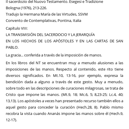
Il sacerdozio del Nuovo Testamento. Esegesi e Tradizione
Bologna (1976), 213-226.
Tradujo la Hermana María de las Virtudes, SSVM
Convento de Contemplativas, Pontina, Italia
Capítulo VIII:
LA TRANSMISIÓN DEL SACERDOCIO Y LA JERARQUÍA
EN LOS HECHOS DE LOS APÓSTOLES Y EN LAS CARTAS DE SAN
PABLO.
La gracia... conferida a través de la imposición de manos.
En los libros del NT se encuentran muy a menudo alusiones a las
imposiciones de las manos. Respecto al contenido, este rito tiene
diversos significados. En Mt.10, 13-16, por ejemplo, expresa la
bendición dada a alguno a través de este gesto. Muy a menudo,
sobre todo en las descripciones de curaciones milagrosas, se trata de
Cristo que impone las manos. (Mt.9, 18; Mc.6, 5; 8,23-25; Lc.4, 40;
13,13). Los apóstoles a veces han presentado recurso también ellos a
aquel gesto para conceder la curación (Hech.28, 8). Pablo mismo
recobra la vista cuando Ananás impone las manos sobre él (Hech.9,
12-17).