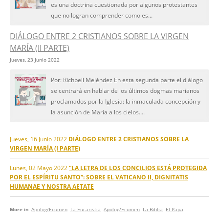
es una doctrina cuestionada por algunos protestantes
que no logran comprender como es...
DIÁLOGO ENTRE 2 CRISTIANOS SOBRE LA VIRGEN
MARÍA (II PARTE)
Jueves, 23 Junio 2022
Por: Richbell Meléndez En esta segunda parte el diálogo
se centrará en hablar de los últimos dogmas marianos
proclamados por la Iglesia: la inmaculada concepción y
la asunción de María a los cielos....
Jueves, 16 Junio 2022
DIÁLOGO ENTRE 2 CRISTIANOS SOBRE LA
VIRGEN MARÍA (I PARTE)
Lunes, 02 Mayo 2022
“LA LETRA DE LOS CONCILIOS ESTÁ PROTEGIDA
POR EL ESPÍRITU SANTO”: SOBRE EL VATICANO II, DIGNITATIS
HUMANAE Y NOSTRA AETATE
More in
Apolog/Ecumen
La Eucaristia
Apolog/Ecumen
La Biblia
El Papa