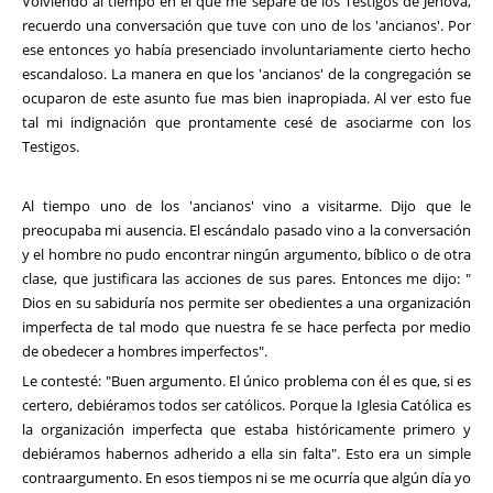
Volviendo al tiempo en el que me separé de los Testigos de Jehová,
recuerdo una conversación que tuve con uno de los 'ancianos'. Por
ese entonces yo había presenciado involuntariamente cierto hecho
escandaloso. La manera en que los 'ancianos' de la congregación se
ocuparon de este asunto fue mas bien inapropiada. Al ver esto fue
tal mi indignación que prontamente cesé de asociarme con los
Testigos.
Al tiempo uno de los 'ancianos' vino a visitarme. Dijo que le
preocupaba mi ausencia. El escándalo pasado vino a la conversación
y el hombre no pudo encontrar ningún argumento, bíblico o de otra
clase, que justificara las acciones de sus pares. Entonces me dijo: "
Dios en su sabiduría nos permite ser obedientes a una organización
imperfecta de tal modo que nuestra fe se hace perfecta por medio
de obedecer a hombres imperfectos".
Le contesté: "Buen argumento. El único problema con él es que, si es
certero, debiéramos todos ser católicos. Porque la Iglesia Católica es
la organización imperfecta que estaba históricamente primero y
debiéramos habernos adherido a ella sin falta". Esto era un simple
contraargumento. En esos tiempos ni se me ocurría que algún día yo