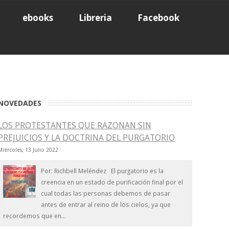
ebooks
Libreria
Facebook
NOVEDADES
LOS PROTESTANTES QUE RAZONAN SIN
PREJUICIOS Y LA DOCTRINA DEL PURGATORIO
Miércoles, 13 Julio 2022
Por: Richbell Meléndez El purgatorio es la
creencia en un estado de purificación final por el
cual todas las personas debemos de pasar
antes de entrar al reino de los cielos, ya que
recordemos que en...