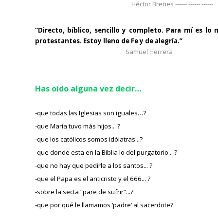
Héctor Brenes ------ ------ ------
“Directo, bíblico, sencillo y completo. Para mí es l
protestantes. Estoy lleno de Fe y de alegría.”
Samuel Herrera
Has oído alguna vez decir…
-que todas las Iglesias son iguales…?
-que María tuvo más hijos... ?
-que los católicos somos idólatras...?
-que donde esta en la Biblia lo del purgatorio... ?
-que no hay que pedirle a los santos... ?
-que el Papa es el anticristo y el 666... ?
-sobre la secta “pare de sufrir”...?
-que por qué le llamamos ‘padre’ al sacerdote?