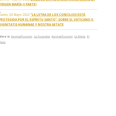
VIRGEN MARÍA (I PARTE)
Lunes, 02 Mayo 2022
“LA LETRA DE LOS CONCILIOS ESTÁ
PROTEGIDA POR EL ESPÍRITU SANTO”: SOBRE EL VATICANO II,
DIGNITATIS HUMANAE Y NOSTRA AETATE
More in
Apolog/Ecumen
La Eucaristia
Apolog/Ecumen
La Biblia
El
Papa