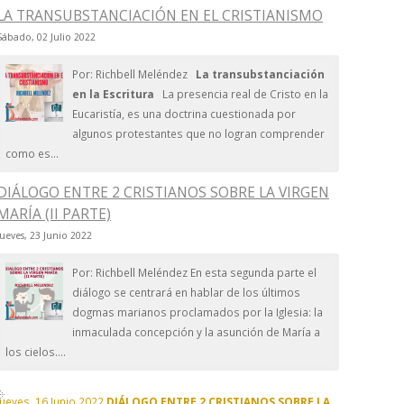
LA TRANSUBSTANCIACIÓN EN EL CRISTIANISMO
Sábado, 02 Julio 2022
Por: Richbell Meléndez
La transubstanciación
en la Escritura
La presencia real de Cristo en la
Eucaristía, es una doctrina cuestionada por
algunos protestantes que no logran comprender
como es...
DIÁLOGO ENTRE 2 CRISTIANOS SOBRE LA VIRGEN
MARÍA (II PARTE)
Jueves, 23 Junio 2022
Por: Richbell Meléndez En esta segunda parte el
diálogo se centrará en hablar de los últimos
dogmas marianos proclamados por la Iglesia: la
inmaculada concepción y la asunción de María a
los cielos....
Jueves, 16 Junio 2022
DIÁLOGO ENTRE 2 CRISTIANOS SOBRE LA