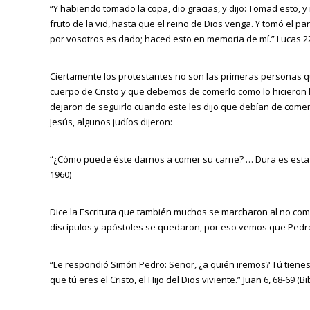
“Y habiendo tomado la copa, dio gracias, y dijo: Tomad esto, 
fruto de la vid, hasta que el reino de Dios venga. Y tomó el pan 
por vosotros es dado; haced esto en memoria de mí.” Lucas 22,
Ciertamente los protestantes no son las primeras personas 
cuerpo de Cristo y que debemos de comerlo como lo hicieron l
dejaron de seguirlo cuando este les dijo que debían de comerlo
Jesús, algunos judíos dijeron:
“¿Cómo puede éste darnos a comer su carne? … Dura es esta pal
1960)
Dice la Escritura que también muchos se marcharon al no comp
discípulos y apóstoles se quedaron, por eso vemos que Pedro
“Le respondió Simón Pedro: Señor, ¿a quién iremos? Tú tiene
que tú eres el Cristo, el Hijo del Dios viviente.” Juan 6, 68-69 (B