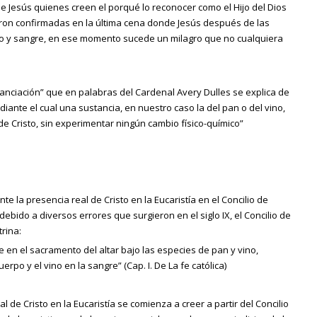
 Jesús quienes creen el porqué lo reconocer como el Hijo del Dios
ron confirmadas en la última cena donde Jesús después de las
po y sangre, en ese momento sucede un milagro que no cualquiera
tanciación” que en palabras del Cardenal Avery Dulles se explica de
iante el cual una sustancia, en nuestro caso la del pan o del vino,
de Cristo, sin experimentar ningún cambio físico-químico”
 la presencia real de Cristo en la Eucaristía en el Concilio de
 debido a diversos errores que surgieron en el siglo IX, el Concilio de
rina:
 en el sacramento del altar bajo las especies de pan y vino,
rpo y el vino en la sangre” (Cap. I. De La fe católica)
 de Cristo en la Eucaristía se comienza a creer a partir del Concilio