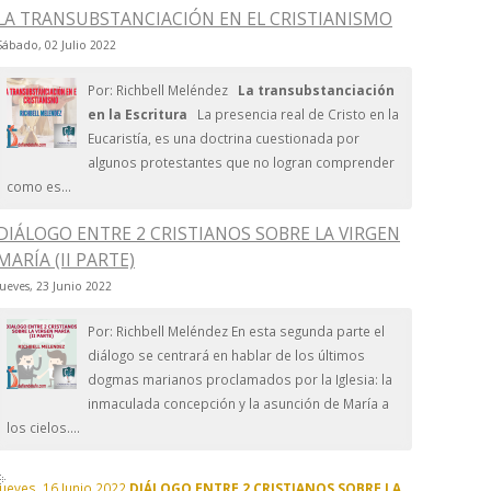
LA TRANSUBSTANCIACIÓN EN EL CRISTIANISMO
Sábado, 02 Julio 2022
Por: Richbell Meléndez
La transubstanciación
en la Escritura
La presencia real de Cristo en la
Eucaristía, es una doctrina cuestionada por
algunos protestantes que no logran comprender
como es...
DIÁLOGO ENTRE 2 CRISTIANOS SOBRE LA VIRGEN
MARÍA (II PARTE)
Jueves, 23 Junio 2022
Por: Richbell Meléndez En esta segunda parte el
diálogo se centrará en hablar de los últimos
dogmas marianos proclamados por la Iglesia: la
inmaculada concepción y la asunción de María a
los cielos....
Jueves, 16 Junio 2022
DIÁLOGO ENTRE 2 CRISTIANOS SOBRE LA