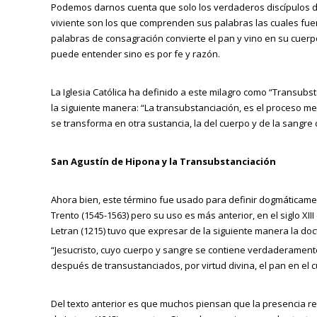
Podemos darnos cuenta que solo los verdaderos discípulos de
viviente son los que comprenden sus palabras las cuales fue
palabras de consagración convierte el pan y vino en su cuer
puede entender sino es por fe y razón.
La Iglesia Católica ha definido a este milagro como “Transubs
la siguiente manera: “La transubstanciación, es el proceso med
se transforma en otra sustancia, la del cuerpo y de la sangre 
San Agustín de Hipona y la Transubstanciación
Ahora bien, este término fue usado para definir dogmáticamente
Trento (1545-1563) pero su uso es más anterior, en el siglo XIII
Letran (1215) tuvo que expresar de la siguiente manera la doct
“Jesucristo, cuyo cuerpo y sangre se contiene verdaderamente
después de transustanciados, por virtud divina, el pan en el cue
Del texto anterior es que muchos piensan que la presencia real