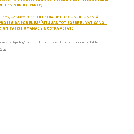
VIRGEN MARÍA (I PARTE)
Lunes, 02 Mayo 2022
“LA LETRA DE LOS CONCILIOS ESTÁ
PROTEGIDA POR EL ESPÍRITU SANTO”: SOBRE EL VATICANO II,
DIGNITATIS HUMANAE Y NOSTRA AETATE
More in
Apolog/Ecumen
La Eucaristia
Apolog/Ecumen
La Biblia
El
Papa