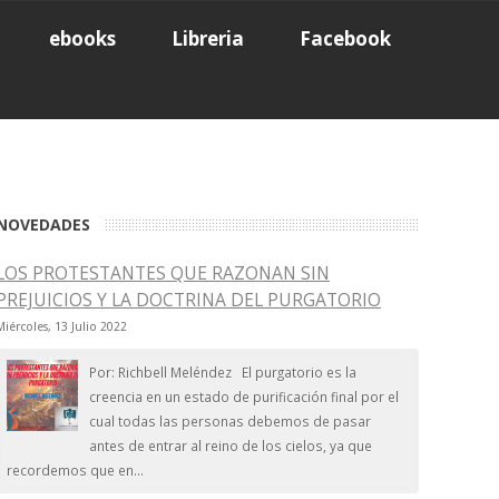
ebooks
Libreria
Facebook
NOVEDADES
LOS PROTESTANTES QUE RAZONAN SIN
PREJUICIOS Y LA DOCTRINA DEL PURGATORIO
Miércoles, 13 Julio 2022
Por: Richbell Meléndez El purgatorio es la
creencia en un estado de purificación final por el
cual todas las personas debemos de pasar
antes de entrar al reino de los cielos, ya que
recordemos que en...