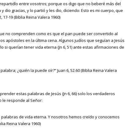
y repartidlo entre vosotros; porque os digo que no beberé más del
y dio gracias, y lo partió y les dio, diciendo: Esto es mi cuerpo, que
 17-19 (Biblia Reina Valera 1960)
que no comprenden como es que el pan puede ser convertido al
os apóstoles en la última cena. Algunos judíos que seguían a Jesús
 si querían tener vida eterna (Jn 6, 51) ante estas afirmaciones de
abra; ¿quién la puede oír?” Juan 6, 52.60 (Biblia Reina Valera
render estas palabras de Jesús (Jn 6, 66) solo los verdaderos
 le responde al Señor:
s palabras de vida eterna. Y nosotros hemos creído y conocemos
iblia Reina Valera 1960)