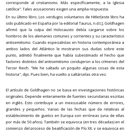
corresponde al cristianismo. Más específicamente, a la Iglesia
católica". Tales acusaciones exigen una amplia respuesta.
En su último libro, Los verdugos voluntarios de Hitler[este libro ha
sido publicado en España por la editorial Taurus, n.d.t.], Goldhagen
afirmó que la culpa del Holocausto debía cargarse sobre los
hombros de los alemanes comunes y corrientes y su característico
antisemitismo. Cuando especialistas en historia contemporánea a
ambos lados del Atlántico le mostraron sus dudas sobre este
punto, admitió finalmente que había subestimado el hecho que
factores distintos del antisemitismo condujeron a los crímenes del
Tercer Reich. "Me he saltado un poquito algunas cosas de esta
historia", dijo. Pues bien, ha vuelto a saltárselas otra vez.
El artículo de Goldhagen no se basa en investigaciones históricas
originales. Depende enteramente de fuentes secundarias escritas
en inglés. Esto contribuye a un inexcusable número de errores,
grandes y pequeños. Varias de las fechas que da relativas al
establecimiento de guetos en Europa son erróneas (una de ellas
por más de 50 años). También se equivoca (en tres décadas) en el
comienzo del proceso de beatificación de Pío XII, y se equivoca en