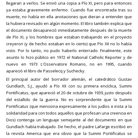
llegaran a verlos. Se envió una copia a Pío XI, pero para entonces
ya estaba gravemente enfermo. Cuando fue encontrada tras su
muerte, no había en ella anotaciones que dieran a entender que
la hubiera revisado en algún momento. El libro también explica que
el documento desapareció inmediatamente después de la muerte
de Pío XI, y los hombres que estaban trabajando en el proyecto
creyeron (y de hecho estaban en lo cierto) que Pío XII no lo había
visto. Por lo tanto, no pudo haberlo enterrado. Finalmente, este
asunto lo hizo público en 1972 el National Catholic Reporter y de
nuevo en 1973 L'Osservatore Romano, no en 1995, cuando
apareció el libro de Passelecq y Suchecky.
El principal autor del borrador alemán, el catedrático Gustav
Gundlach, S.J., ayudó a Pío XII con su primera encíclica, Summi
Pontificatus, que apareció el 20 de octubre de 1939, justo después
del estallido de la guerra. No es sorprendente que la Summi
Pontificatus (que menciona expresamente a los judíos e insta a la
solidaridad para con todos aquellos que profesan una creencia en
Dios) contenga un lenguaje semejante al del documento en que
Gundlach había trabajado. De hecho, el padre LaFarge escribió en
la revista America que era obvio que la Summi Pontificatus se