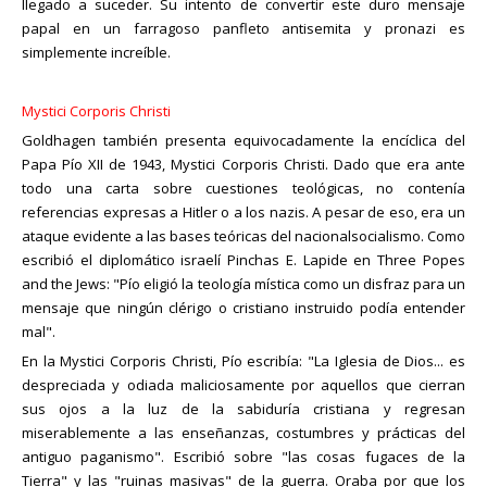
llegado a suceder. Su intento de convertir este duro mensaje
papal en un farragoso panfleto antisemita y pronazi es
simplemente increíble.
Mystici Corporis Christi
Goldhagen también presenta equivocadamente la encíclica del
Papa Pío XII de 1943, Mystici Corporis Christi. Dado que era ante
todo una carta sobre cuestiones teológicas, no contenía
referencias expresas a Hitler o a los nazis. A pesar de eso, era un
ataque evidente a las bases teóricas del nacionalsocialismo. Como
escribió el diplomático israelí Pinchas E. Lapide en Three Popes
and the Jews: "Pío eligió la teología mística como un disfraz para un
mensaje que ningún clérigo o cristiano instruido podía entender
mal".
En la Mystici Corporis Christi, Pío escribía: "La Iglesia de Dios... es
despreciada y odiada maliciosamente por aquellos que cierran
sus ojos a la luz de la sabiduría cristiana y regresan
miserablemente a las enseñanzas, costumbres y prácticas del
antiguo paganismo". Escribió sobre "las cosas fugaces de la
Tierra" y las "ruinas masivas" de la guerra. Oraba por que los