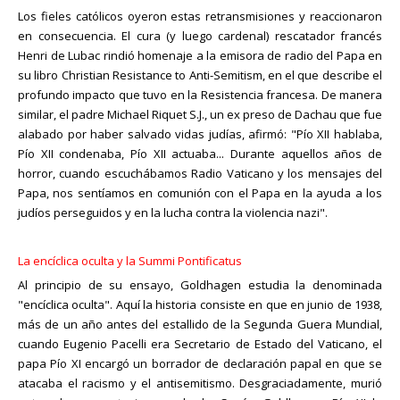
Los fieles católicos oyeron estas retransmisiones y reaccionaron
en consecuencia. El cura (y luego cardenal) rescatador francés
Henri de Lubac rindió homenaje a la emisora de radio del Papa en
su libro Christian Resistance to Anti-Semitism, en el que describe el
profundo impacto que tuvo en la Resistencia francesa. De manera
similar, el padre Michael Riquet S.J., un ex preso de Dachau que fue
alabado por haber salvado vidas judías, afirmó: "Pío XII hablaba,
Pío XII condenaba, Pío XII actuaba... Durante aquellos años de
horror, cuando escuchábamos Radio Vaticano y los mensajes del
Papa, nos sentíamos en comunión con el Papa en la ayuda a los
judíos perseguidos y en la lucha contra la violencia nazi".
La encíclica oculta y la Summi Pontificatus
Al principio de su ensayo, Goldhagen estudia la denominada
"encíclica oculta". Aquí la historia consiste en que en junio de 1938,
más de un año antes del estallido de la Segunda Guera Mundial,
cuando Eugenio Pacelli era Secretario de Estado del Vaticano, el
papa Pío XI encargó un borrador de declaración papal en que se
atacaba el racismo y el antisemitismo. Desgraciadamente, murió