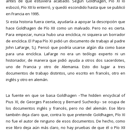
antes de que estuviera acabado. Según Goldhagen, Pío XI lo
esbozó, Pío XII lo enterró, y quedó escondido hasta que se publicó
en Francia en 1995.
Si esta historia fuera cierta, ayudaría a apoyar la descripción que
hace Goldhagen de Pío XII como un malvado. Pero no es cierta.
Para empezar, nunca hubo una encíclica, ni siquiera un borrador
de encíclica. El Papa Pío XI pidió un documento de trabajo al padre
John LaFarge, S.J. Pensó que podría usarse algún día como base
para una encíclica. LaFarge no era un teólogo experto ni un
historiador, de manera que pidió ayuda a otros dos sacerdotes,
uno de Francia y otro de Alemania. Esto dio lugar a tres
documentos de trabajo distintos, uno escrito en francés, otro en
inglés y otro en alemán.
La fuente en que se basa Goldhagen –The hidden encyclical of
Pius XI, de Georges Passelecq y Bernard Suchecky– se ocupa de
los documentos inglés y francés, pero no del alemán. Ese libro
también deja claro que, contra lo que pretende Goldhagen, Pío XI
no fue el autor de ninguno de esos documentos. De hecho, como
ese libro deja aún más claro, no hay pruebas de que él o Pío XII