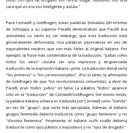
cara que es a la vez inteligente y astuta."
Para Cornwell y Goldhagen, estas palabras (tomadas del informe
de Schioppa a su superior Pacelli) demostraban que Pacelli era
antisemita. Lo cierto es, sin embargo, que esta traducción está
groseramente deformada. Usa palabras peyorativas en vez de
equivalentes neutros que son más fieles al original italiano. Por
ejemplo, la frase más condenatoria de la traducción, "judías como
todos los otros" resulta ser una imprecisa y tergiversada
traducción de la expresión italiana i primi. La traducción literal sería
"los primeros" o "los ya mencionados". (Por lo tanto, la afirmación
de Goldhagen de que "los revolucionarios comunistas, a decir de
Pacelli, eran 'todos' judíos" es falsa. La palabra "todos" aparece
sólo en la "traducción" de Cornwell/Goldhagen). Del mismo modo,
la palabra italiana schiera es traducida por Cornwell como "banda"
en vez de "grupo", que sería más apropiada. Además, el italiano
gruppo femminile debería traducirse como "grupo femenino" y no
"chusma femenina". Finalmente, el italiano occhi scialbi debería
traducirse como ojos pálidos o inquisitivos y no "ojos de drogado".