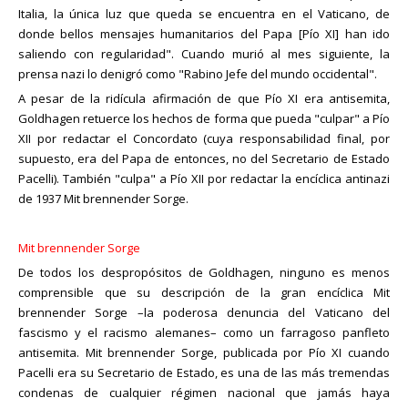
Italia, la única luz que queda se encuentra en el Vaticano, de
donde bellos mensajes humanitarios del Papa [Pío XI] han ido
saliendo con regularidad". Cuando murió al mes siguiente, la
prensa nazi lo denigró como "Rabino Jefe del mundo occidental".
A pesar de la ridícula afirmación de que Pío XI era antisemita,
Goldhagen retuerce los hechos de forma que pueda "culpar" a Pío
XII por redactar el Concordato (cuya responsabilidad final, por
supuesto, era del Papa de entonces, no del Secretario de Estado
Pacelli). También "culpa" a Pío XII por redactar la encíclica antinazi
de 1937 Mit brennender Sorge.
Mit brennender Sorge
De todos los despropósitos de Goldhagen, ninguno es menos
comprensible que su descripción de la gran encíclica Mit
brennender Sorge –la poderosa denuncia del Vaticano del
fascismo y el racismo alemanes– como un farragoso panfleto
antisemita. Mit brennender Sorge, publicada por Pío XI cuando
Pacelli era su Secretario de Estado, es una de las más tremendas
condenas de cualquier régimen nacional que jamás haya