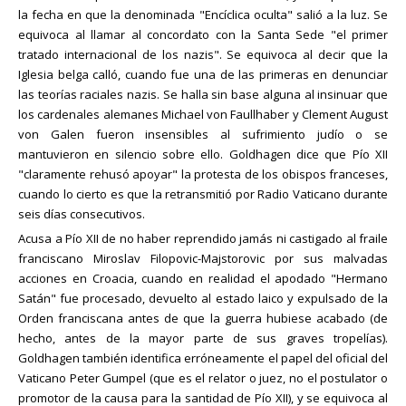
la fecha en que la denominada "Encíclica oculta" salió a la luz. Se
equivoca al llamar al concordato con la Santa Sede "el primer
tratado internacional de los nazis". Se equivoca al decir que la
Iglesia belga calló, cuando fue una de las primeras en denunciar
las teorías raciales nazis. Se halla sin base alguna al insinuar que
los cardenales alemanes Michael von Faullhaber y Clement August
von Galen fueron insensibles al sufrimiento judío o se
mantuvieron en silencio sobre ello. Goldhagen dice que Pío XII
"claramente rehusó apoyar" la protesta de los obispos franceses,
cuando lo cierto es que la retransmitió por Radio Vaticano durante
seis días consecutivos.
Acusa a Pío XII de no haber reprendido jamás ni castigado al fraile
franciscano Miroslav Filopovic-Majstorovic por sus malvadas
acciones en Croacia, cuando en realidad el apodado "Hermano
Satán" fue procesado, devuelto al estado laico y expulsado de la
Orden franciscana antes de que la guerra hubiese acabado (de
hecho, antes de la mayor parte de sus graves tropelías).
Goldhagen también identifica erróneamente el papel del oficial del
Vaticano Peter Gumpel (que es el relator o juez, no el postulator o
promotor de la causa para la santidad de Pío XII), y se equivoca al