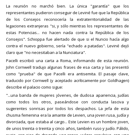
La reunión no marchó bien. La única "garantía" que los
representantes pudieron conseguir de Leviné fue que la República
de los Consejos reconocería la extraterritorialidad de las
legaciones extranjeras "si, y sólo mientras los representantes de
estas Potencias... no hacen nada contra la República de los
Consejos". Schioppa fue alertado de que si el Nuncio hacía algo
contra el nuevo gobierno, sería "echado a patadas". Leviné dejó
claro que "no necesitaban a la Nunciatura".
Pacelli escribió una carta a Roma, informando de esta reunión.
John Cornwell tradujo algunas frases de esa carta y las presentó
como "prueba" de que Pacelli era antisemita. El pasaje clave,
traducido por Cornwell (y aceptado acríticamente por Goldhagen)
describe el palacio como sigue:
"...una banda de mujeres jóvenes, de dudosa apariencia, judías
como todos los otros, paseándose con conducta lasciva y
sugerentes sonrisas por todos los despachos. La jefa de esta
chusma femenina era la amante de Levien, una joven rusa, judía y
divorciada, que estaba al cargo... Este Levien es un hombre joven,
de unos treinta o treinta y cinco años, también ruso y judío. Pálido,
sucio, con ojos de drogado, voz ronca, vulgar, repulsivo, con una