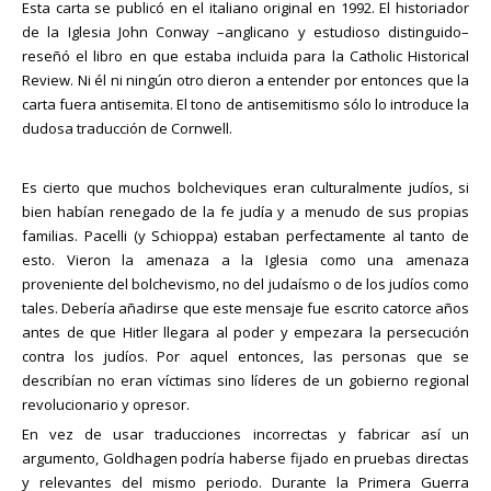
Esta carta se publicó en el italiano original en 1992. El historiador
de la Iglesia John Conway –anglicano y estudioso distinguido–
reseñó el libro en que estaba incluida para la Catholic Historical
Review. Ni él ni ningún otro dieron a entender por entonces que la
carta fuera antisemita. El tono de antisemitismo sólo lo introduce la
dudosa traducción de Cornwell.
Es cierto que muchos bolcheviques eran culturalmente judíos, si
bien habían renegado de la fe judía y a menudo de sus propias
familias. Pacelli (y Schioppa) estaban perfectamente al tanto de
esto. Vieron la amenaza a la Iglesia como una amenaza
proveniente del bolchevismo, no del judaísmo o de los judíos como
tales. Debería añadirse que este mensaje fue escrito catorce años
antes de que Hitler llegara al poder y empezara la persecución
contra los judíos. Por aquel entonces, las personas que se
describían no eran víctimas sino líderes de un gobierno regional
revolucionario y opresor.
En vez de usar traducciones incorrectas y fabricar así un
argumento, Goldhagen podría haberse fijado en pruebas directas
y relevantes del mismo periodo. Durante la Primera Guerra