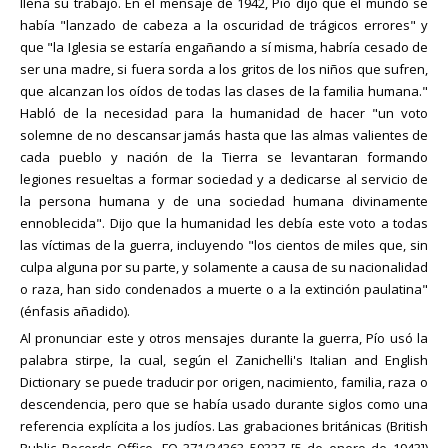
llena su trabajo. En el mensaje de 1942, Pío dijo que el mundo se
había "lanzado de cabeza a la oscuridad de trágicos errores" y
que "la Iglesia se estaría engañando a sí misma, habría cesado de
ser una madre, si fuera sorda a los gritos de los niños que sufren,
que alcanzan los oídos de todas las clases de la familia humana."
Habló de la necesidad para la humanidad de hacer "un voto
solemne de no descansar jamás hasta que las almas valientes de
cada pueblo y nación de la Tierra se levantaran formando
legiones resueltas a formar sociedad y a dedicarse al servicio de
la persona humana y de una sociedad humana divinamente
ennoblecida". Dijo que la humanidad les debía este voto a todas
las víctimas de la guerra, incluyendo "los cientos de miles que, sin
culpa alguna por su parte, y solamente a causa de su nacionalidad
o raza, han sido condenados a muerte o a la extinción paulatina"
(énfasis añadido).
Al pronunciar este y otros mensajes durante la guerra, Pío usó la
palabra stirpe, la cual, según el Zanichelli's Italian and English
Dictionary se puede traducir por origen, nacimiento, familia, raza o
descendencia, pero que se había usado durante siglos como una
referencia explícita a los judíos. Las grabaciones británicas (British
Public Records Office, FO 371/34363 59337 [5 de enero de 1943])