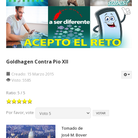
Goldhagen Contra Pio XII
Creado: 15 Marzo 2015
Visto: 5585
Ratio:
5
/
5
Por favor, vote
Tomado de
José M. Bover