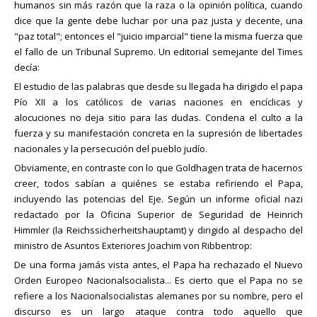
humanos sin más razón que la raza o la opinión política, cuando
dice que la gente debe luchar por una paz justa y decente, una
"paz total"; entonces el "juicio imparcial" tiene la misma fuerza que
el fallo de un Tribunal Supremo. Un editorial semejante del Times
decía:
El estudio de las palabras que desde su llegada ha dirigido el papa
Pío XII a los católicos de varias naciones en encíclicas y
alocuciones no deja sitio para las dudas. Condena el culto a la
fuerza y su manifestación concreta en la supresión de libertades
nacionales y la persecución del pueblo judío.
Obviamente, en contraste con lo que Goldhagen trata de hacernos
creer, todos sabían a quiénes se estaba refiriendo el Papa,
incluyendo las potencias del Eje. Según un informe oficial nazi
redactado por la Oficina Superior de Seguridad de Heinrich
Himmler (la Reichssicherheitshauptamt) y dirigido al despacho del
ministro de Asuntos Exteriores Joachim von Ribbentrop:
De una forma jamás vista antes, el Papa ha rechazado el Nuevo
Orden Europeo Nacionalsocialista... Es cierto que el Papa no se
refiere a los Nacionalsocialistas alemanes por su nombre, pero el
discurso es un largo ataque contra todo aquello que