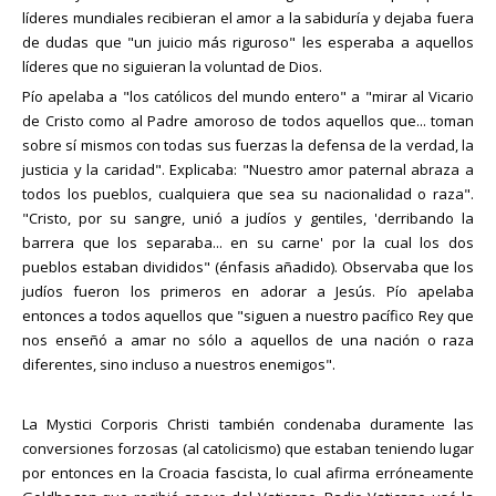
líderes mundiales recibieran el amor a la sabiduría y dejaba fuera
de dudas que "un juicio más riguroso" les esperaba a aquellos
líderes que no siguieran la voluntad de Dios.
Pío apelaba a "los católicos del mundo entero" a "mirar al Vicario
de Cristo como al Padre amoroso de todos aquellos que... toman
sobre sí mismos con todas sus fuerzas la defensa de la verdad, la
justicia y la caridad". Explicaba: "Nuestro amor paternal abraza a
todos los pueblos, cualquiera que sea su nacionalidad o raza".
"Cristo, por su sangre, unió a judíos y gentiles, 'derribando la
barrera que los separaba... en su carne' por la cual los dos
pueblos estaban divididos" (énfasis añadido). Observaba que los
judíos fueron los primeros en adorar a Jesús. Pío apelaba
entonces a todos aquellos que "siguen a nuestro pacífico Rey que
nos enseñó a amar no sólo a aquellos de una nación o raza
diferentes, sino incluso a nuestros enemigos".
La Mystici Corporis Christi también condenaba duramente las
conversiones forzosas (al catolicismo) que estaban teniendo lugar
por entonces en la Croacia fascista, lo cual afirma erróneamente