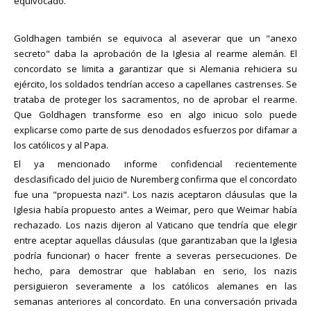
equivocado.
Goldhagen también se equivoca al aseverar que un "anexo
secreto" daba la aprobación de la Iglesia al rearme alemán. El
concordato se limita a garantizar que si Alemania rehiciera su
ejército, los soldados tendrían acceso a capellanes castrenses. Se
trataba de proteger los sacramentos, no de aprobar el rearme.
Que Goldhagen transforme eso en algo inicuo solo puede
explicarse como parte de sus denodados esfuerzos por difamar a
los católicos y al Papa.
El ya mencionado informe confidencial recientemente
desclasificado del juicio de Nuremberg confirma que el concordato
fue una "propuesta nazi". Los nazis aceptaron cláusulas que la
Iglesia había propuesto antes a Weimar, pero que Weimar había
rechazado. Los nazis dijeron al Vaticano que tendría que elegir
entre aceptar aquellas cláusulas (que garantizaban que la Iglesia
podría funcionar) o hacer frente a severas persecuciones. De
hecho, para demostrar que hablaban en serio, los nazis
persiguieron severamente a los católicos alemanes en las
semanas anteriores al concordato. En una conversación privada