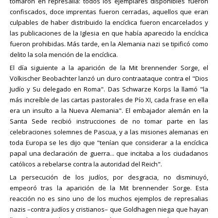
tomaron en represalia: todos los ejemplares disponibles fueron
confiscados, doce imprentas fueron cerradas, aquellos que eran
culpables de haber distribuido la encíclica fueron encarcelados y
las publicaciones de la Iglesia en que había aparecido la encíclica
fueron prohibidas. Más tarde, en la Alemania nazi se tipificó como
delito la sola mención de la encíclica.
El día siguiente a la aparición de la Mit brennender Sorge, el
Völkischer Beobachter lanzó un duro contraataque contra el "Dios
Judío y Su delegado en Roma". Das Schwarze Korps la llamó "la
más increíble de las cartas pastorales de Pío XI, cada frase en ella
era un insulto a la Nueva Alemania". El embajador alemán en la
Santa Sede recibió instrucciones de no tomar parte en las
celebraciones solemnes de Pascua, y a las misiones alemanas en
toda Europa se les dijo que "tenían que considerar a la encíclica
papal una declaración de guerra... que incitaba a los ciudadanos
católicos a rebelarse contra la autoridad del Reich".
La persecución de los judíos, por desgracia, no disminuyó,
empeoró tras la aparición de la Mit brennender Sorge. Esta
reacción no es sino uno de los muchos ejemplos de represalias
nazis –contra judíos y cristianos– que Goldhagen niega que hayan