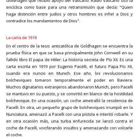
Goldhagen que recibió apoyo del Vaticano. Radio Vaticano usó la
encíclica como base para una retransmisión que decía: "Quien
haga distinción entre judíos y otros hombres es infiel a Dios y
contradice los mandamientos de Dios".
La carta de 1919
En el centro de la tesis anticatólica de Goldhagen se encuentra la
prueba física en que se basa principalmente John Cornwell en su
fallido libro El papa de Hitler. La historia secreta de Pío XII. Es una
carta escrita en 1919 por Eugenio Pacelli, el futuro Papa Pío XII,
cuando era nuncio en Munich. Ese año, los revolucionarios
bolcheviques tomaron temporalmente el poder en Baviera.
Muchos dignatarios extranjeros abandonaron Munich, pero Pacelli
se mantuvo en su puesto, y se convirtió en blanco de la hostilidad
bolchevique. En una ocasión, un coche ametralló la residencia de
Pacelli. En otra, un pequeño grupo de bolcheviques irrumpió en la
Nunciatura, amenazó a Pacelli con una pistola e intentó robarle. Y
en otra ocasión más, una turba enfurecida se lanzó contra el
coche de Pacelli, vociferando insultos y amenazando con volcarle
el coche.