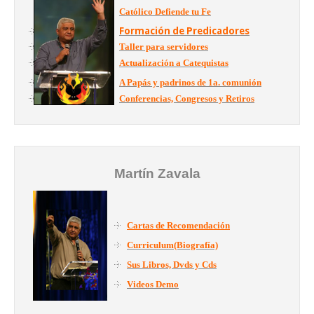
Católico Defiende tu Fe
Formación de Predicadores
Taller para servidores
Actualización a Catequistas
A Papás y padrinos de 1a. comunión
Conferencias, Congresos y Retiros
Martín Zavala
Cartas de Recomendación
Curriculum(Biografía)
Sus Libros, Dvds y Cds
Videos Demo