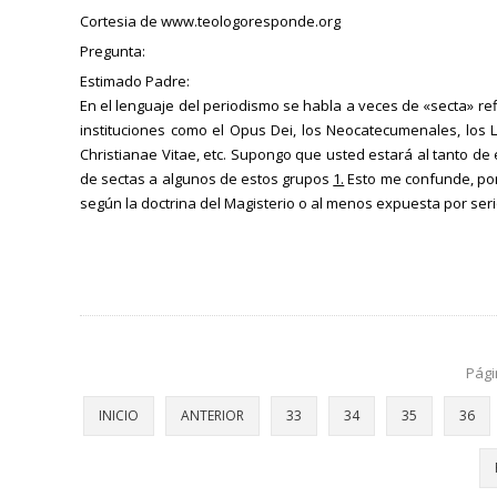
Cortesia de www.teologoresponde.org
Pregunta:
Estimado Padre:
En el lenguaje del periodismo se habla a veces de «secta» r
instituciones como el Opus Dei, los Neocatecumenales, los L
Christianae Vitae, etc. Supongo que usted estará al tanto de
de sectas a algunos de estos grupos
1.
Esto me confunde, por
según la doctrina del Magisterio o al menos expuesta por ser
Pági
INICIO
ANTERIOR
33
34
35
36