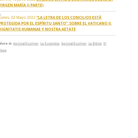
VIRGEN MARÍA (I PARTE)
Lunes, 02 Mayo 2022
“LA LETRA DE LOS CONCILIOS ESTÁ
PROTEGIDA POR EL ESPÍRITU SANTO”: SOBRE EL VATICANO II,
DIGNITATIS HUMANAE Y NOSTRA AETATE
More in
Apolog/Ecumen
La Eucaristia
Apolog/Ecumen
La Biblia
El
Papa