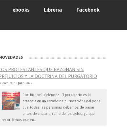
ebooks
Libreria
Facebook
NOVEDADES
LOS PROTESTANTES QUE RAZONAN SIN
PREJUICIOS Y LA DOCTRINA DEL PURGATORIO
Miércoles, 13 Julio 2022
Por: Richbell Meléndez El purgatorio es la
creencia en un estado de purificación final por el
cual todas las personas debemos de pasar
antes de entrar al reino de los cielos, ya que
recordemos que en...