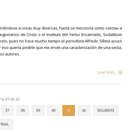
efiriéndose a cosas muy diversas, hasta se menciona como «secta» a
egionarios de Cristo o el Instituto del Verbo Encarnado, Sodalitium
 esto, pues no hace mucho tiempo el periodista Alfredo Silleta acusó
 eso quería pedirle que me envíe una caracterización de una secta,
ios autores.
Leer más...
na 41 de 42
37
38
39
40
41
42
SIGUIENTE
FINAL