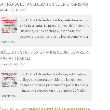
LA TRANSUBSTANCIACIÓN EN EL CRISTIANISMO
Sábado, 02 Julio 2022
Por: Richbell Meléndez
La transubstanciación
en la Escritura
La presencia real de Cristo en la
Eucaristía, es una doctrina cuestionada por
algunos protestantes que no logran comprender
como es...
DIÁLOGO ENTRE 2 CRISTIANOS SOBRE LA VIRGEN
MARÍA (II PARTE)
Jueves, 23 Junio 2022
Por: Richbell Meléndez En esta segunda parte el
diálogo se centrará en hablar de los últimos
dogmas marianos proclamados por la Iglesia: la
inmaculada concepción y la asunción de María a
los cielos....
Jueves, 16 Junio 2022
DIÁLOGO ENTRE 2 CRISTIANOS SOBRE LA