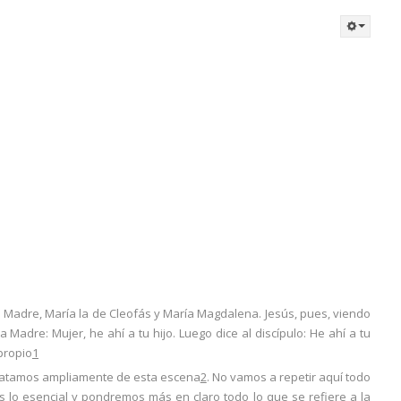
u Madre, María la de Cleofás y María Magdalena. Jesús, pues, viendo
a Madre: Mujer, he ahí a tu hijo. Luego dice al discípulo: He ahí a tu
propio
1
 tratamos ampliamente de esta escena
2
. No vamos a repetir aquí todo
 lo esencial y pondremos más en claro todo lo que se refiere a la