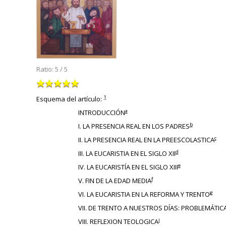
Ratio:
5
/
5
1
Esquema del artículo:
a
INTRODUCCIÓN
b
I. LA PRESENCIA REAL EN LOS PADRES
c
II. LA PRESENCIA REAL EN LA PREESCOLASTICA
d
III. LA EUCARISTIA EN EL SIGLO XII
e
IV. LA EUCARISTÍA EN EL SIGLO XIII
f
V. FIN DE LA EDAD MEDIA
g
VI. LA EUCARISTIA EN LA REFORMA Y TRENTO
VII. DE TRENTO A NUESTROS DÍAS: PROBLEMÁTI
i
VIII. REFLEXION TEOLOGICA