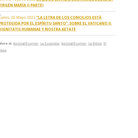
VIRGEN MARÍA (I PARTE)
Lunes, 02 Mayo 2022
“LA LETRA DE LOS CONCILIOS ESTÁ
PROTEGIDA POR EL ESPÍRITU SANTO”: SOBRE EL VATICANO II,
DIGNITATIS HUMANAE Y NOSTRA AETATE
More in
Apolog/Ecumen
La Eucaristia
Apolog/Ecumen
La Biblia
El
Papa