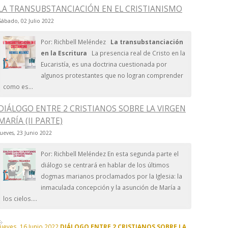
LA TRANSUBSTANCIACIÓN EN EL CRISTIANISMO
Sábado, 02 Julio 2022
Por: Richbell Meléndez
La transubstanciación
en la Escritura
La presencia real de Cristo en la
Eucaristía, es una doctrina cuestionada por
algunos protestantes que no logran comprender
como es...
DIÁLOGO ENTRE 2 CRISTIANOS SOBRE LA VIRGEN
MARÍA (II PARTE)
Jueves, 23 Junio 2022
Por: Richbell Meléndez En esta segunda parte el
diálogo se centrará en hablar de los últimos
dogmas marianos proclamados por la Iglesia: la
inmaculada concepción y la asunción de María a
los cielos....
Jueves, 16 Junio 2022
DIÁLOGO ENTRE 2 CRISTIANOS SOBRE LA