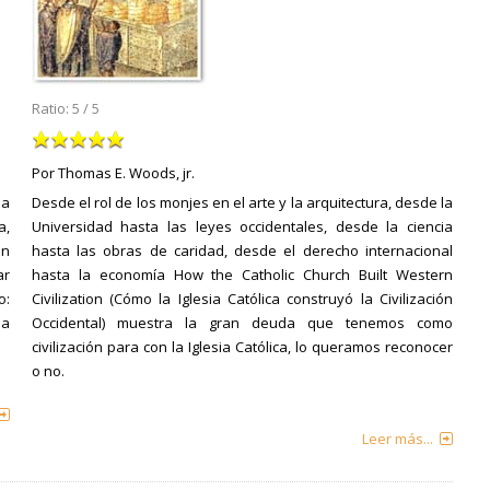
Ratio:
5
/
5
Por Thomas E. Woods, jr.
 a
Desde el rol de los monjes en el arte y la arquitectura, desde la
a,
Universidad hasta las leyes occidentales, desde la ciencia
en
hasta las obras de caridad, desde el derecho internacional
ar
hasta la economía How the Catholic Church Built Western
o:
Civilization (Cómo la Iglesia Católica construyó la Civilización
ha
Occidental) muestra la gran deuda que tenemos como
civilización para con la Iglesia Católica, lo queramos reconocer
o no.
Leer más...