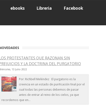
ebooks
Libreria
Facebook
NOVEDADES
LOS PROTESTANTES QUE RAZONAN SIN
PREJUICIOS Y LA DOCTRINA DEL PURGATORIO
Miércoles, 13 Julio 2022
Por: Richbell Meléndez El purgatorio es la
creencia en un estado de purificación final por el
cual todas las personas debemos de pasar
antes de entrar al reino de los cielos, ya que
recordemos que en...