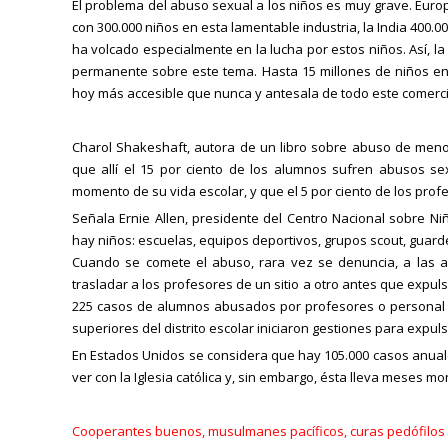
El problema del abuso sexual a los niños es muy grave. Europ
con 300.000 niños en esta lamentable industria, la India 400.000
ha volcado especialmente en la lucha por estos niños. Así, l
permanente sobre este tema. Hasta 15 millones de niños en 
hoy más accesible que nunca y antesala de todo este comerci
Charol Shakeshaft, autora de un libro sobre abuso de menore
que allí el 15 por ciento de los alumnos sufren abusos se
momento de su vida escolar, y que el 5 por ciento de los pr
Señala Ernie Allen, presidente del Centro Nacional sobre 
hay niños: escuelas, equipos deportivos, grupos scout, guar
Cuando se comete el abuso, rara vez se denuncia, a las a
trasladar a los profesores de un sitio a otro antes que expuls
225 casos de alumnos abusados por profesores o personal no
superiores del distrito escolar iniciaron gestiones para expul
En Estados Unidos se considera que hay 105.000 casos anua
ver con la Iglesia católica y, sin embargo, ésta lleva meses m
Cooperantes buenos, musulmanes pacíficos, curas pedófilos