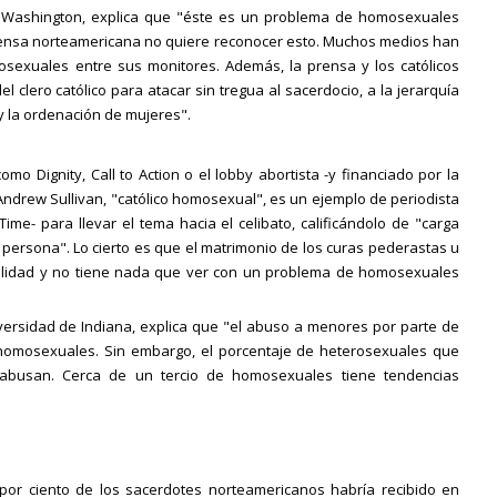
de Washington, explica que "éste es un problema de homosexuales
prensa norteamericana no quiere reconocer esto. Muchos medios han
exuales entre sus monitores. Además, la prensa y los católicos
 clero católico para atacar sin tregua al sacerdocio, a la jerarquía
 y la ordenación de mujeres".
mo Dignity, Call to Action o el lobby abortista -y financiado por la
ta Andrew Sullivan, "católico homosexual", es un ejemplo de periodista
ime- para llevar el tema hacia el celibato, calificándolo de "carga
persona". Lo cierto es que el matrimonio de los curas pederastas u
alidad y no tiene nada que ver con un problema de homosexuales
niversidad de Indiana, explica que "el abuso a menores por parte de
omosexuales. Sin embargo, el porcentaje de heterosexuales que
usan. Cerca de un tercio de homosexuales tiene tendencias
 por ciento de los sacerdotes norteamericanos habría recibido en