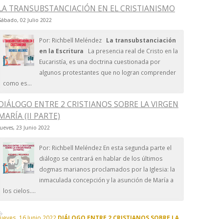
LA TRANSUBSTANCIACIÓN EN EL CRISTIANISMO
Sábado, 02 Julio 2022
Por: Richbell Meléndez
La transubstanciación
en la Escritura
La presencia real de Cristo en la
Eucaristía, es una doctrina cuestionada por
algunos protestantes que no logran comprender
como es...
DIÁLOGO ENTRE 2 CRISTIANOS SOBRE LA VIRGEN
MARÍA (II PARTE)
Jueves, 23 Junio 2022
Por: Richbell Meléndez En esta segunda parte el
diálogo se centrará en hablar de los últimos
dogmas marianos proclamados por la Iglesia: la
inmaculada concepción y la asunción de María a
los cielos....
Jueves, 16 Junio 2022
DIÁLOGO ENTRE 2 CRISTIANOS SOBRE LA