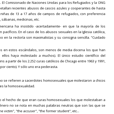
s. El Comisionado de Naciones Unidas para los Refugiados y la ONG
etallan recientes abusos de cascos azules y cooperantes de hasta
n niñas de 13 a 17 años de campos de refugiados, con preferencia
, sábanas, medicinas, etc.
ericana ha insistido -acertadamente- en que la mayoría de los
acíficos. En el caso de los abusos sexuales en la Iglesia católica,
exo en la rectoría son maximalistas y su consigna sencilla. "Cuidado
ados en estos escándalos, son menos de media docena los que han
llos haya molestado a muchos). El único estudio científico del
ns a partir de los 2.252 curas católicos de Chicago entre 1963 y 1991,
por ciento). Y sólo uno era pederasta.
no se refieren a sacerdotes homosexuales que molestaron a chicos
: es la homosexualidad.
o el hecho de que eran curas homosexuales los que molestaban a
 género no se nota en muchas palabras neutras que son las que se
 victim", "the accuser", "the former student", etc...