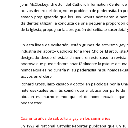
John McCloskey, director del Catholic Information Center 
activos dentro del clero, no un problema de pederastia. La 
estado propugnando que los Boy Scouts admitieran a homos
disidentes utilizan la conducta de una pequeña proporción del
de la Iglesia, propugnar la abrogación del celibato sacerdotal
En esta línea de ocultación, están grupos de activismo gay co
industria del aborto- Catholics for a Free Choice. El articulis
designado desde el establishment -en este caso la revista T
onerosa que puede distorsionar fácilmente la psique de una 
homosexuales no curaría ni su pederastia ni su homosexu
activos en el clero.
Richard Cross, laico casado y doctor en psicología por la U
heterosexuales es más común que el abuso por parte de h
abusan es mucho menor que el de homosexuales que ab
pederastas".
Cuarenta años de subcultura gay en los seminarios
En 1993 el National Catholic Reporter publicaba que un 10