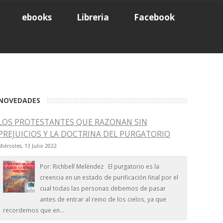
ebooks
Libreria
Facebook
NOVEDADES
LOS PROTESTANTES QUE RAZONAN SIN
PREJUICIOS Y LA DOCTRINA DEL PURGATORIO
Miércoles, 13 Julio 2022
Por: Richbell Meléndez El purgatorio es la
creencia en un estado de purificación final por el
cual todas las personas debemos de pasar
antes de entrar al reino de los cielos, ya que
recordemos que en...