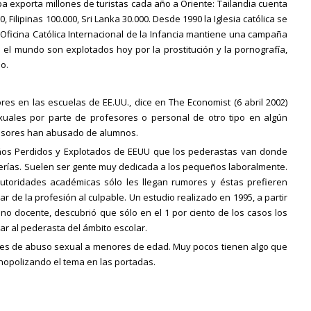
a exporta millones de turistas cada año a Oriente: Tailandia cuenta
, Filipinas 100.000, Sri Lanka 30.000. Desde 1990 la Iglesia católica se
a Oficina Católica Internacional de la Infancia mantiene una campaña
el mundo son explotados hoy por la prostitución y la pornografía,
o.
s en las escuelas de EE.UU., dice en The Economist (6 abril 2002)
xuales por parte de profesores o personal de otro tipo en algún
ofesores han abusado de alumnos.
Niños Perdidos y Explotados de EEUU que los pederastas van donde
derías. Suelen ser gente muy dedicada a los pequeños laboralmente.
utoridades académicas sólo les llegan rumores y éstas prefieren
ar de la profesión al culpable. Un estudio realizado en 1995, a partir
 docente, descubrió que sólo en el 1 por ciento de los casos los
sar al pederasta del ámbito escolar.
les de abuso sexual a menores de edad. Muy pocos tienen algo que
onopolizando el tema en las portadas.