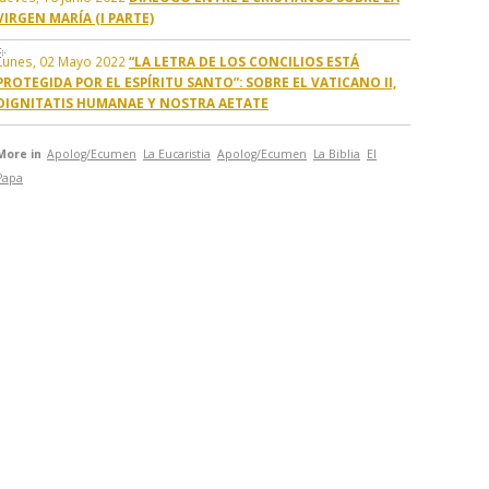
VIRGEN MARÍA (I PARTE)
Lunes, 02 Mayo 2022
“LA LETRA DE LOS CONCILIOS ESTÁ
PROTEGIDA POR EL ESPÍRITU SANTO”: SOBRE EL VATICANO II,
DIGNITATIS HUMANAE Y NOSTRA AETATE
More in
Apolog/Ecumen
La Eucaristia
Apolog/Ecumen
La Biblia
El
Papa