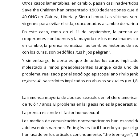
Otros casos lamentables, en cambio, pasan casi inadvertido
Save the Children han presentado 1.500 declaraciones que d
40 ONG en Guinea, Liberia y Sierra Leona. Las víctimas so
vírgenes para evitar el sida, coaccionadas a cambio de harina
En este caso, como en el 11 de septiembre, la prensa am
cooperantes son buenos y la mayoría de los musulmanes son p
en cambio, la prensa no matiza: las terribles historias de s
con los curas, son pedófilos, tus hijos peligran".
Y sin embargo, lo cierto es que de todos los curas implic
molestado a niños preadolescentes (aunque cada uno de e
problema, realizado por el sociólogo episcopaliano Philip Jenki
registra 41 sacerdotes implicados en abusos sexuales (un 1,8 
La inmensa mayoría de abusos sexuales en el clero america
de 16 ó 17 años. El problema en la Iglesia no es la pederastia
La prensa esconde el factor homosexual
Los medios de comunicación norteamericanos han escondid
adolescentes varones. En inglés es fácil hacerlo ya que el
han usado en los artículos continuamente: "the teen-ager", "the