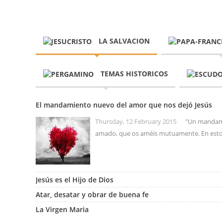
LA SALVACION
TEMAS HISTORICOS
El mandamiento nuevo del amor que nos dejó Jesús
Thursday, 12 February 2015
"Un mandami
amado, que os améis mutuamente. En esto 
Jesús es el Hijo de Dios
Atar, desatar y obrar de buena fe
La Virgen Maria
Como el discípulo amado, así es la Iglesia
Mitos acerca de las indulgencias
¡Jack Chick miente!