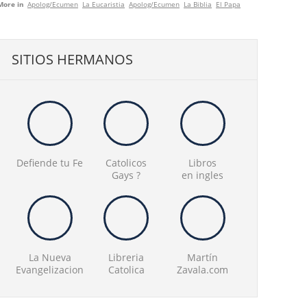
More in
Apolog/Ecumen
La Eucaristia
Apolog/Ecumen
La Biblia
El Papa
SITIOS HERMANOS
Defiende tu Fe
Catolicos
Libros
Gays ?
en ingles
La Nueva
Libreria
Martín
Evangelizacion
Catolica
Zavala.com