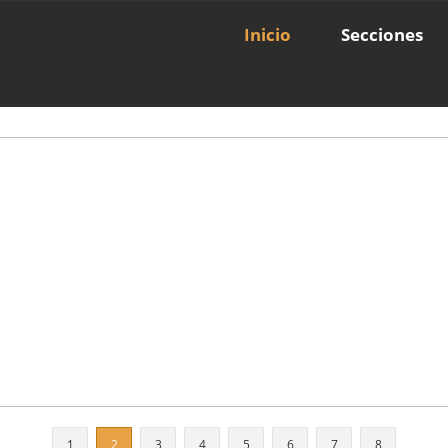
Inicio
Secciones
1
2
3
4
5
6
7
8