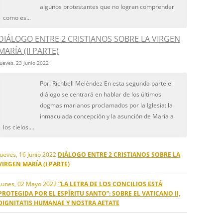
algunos protestantes que no logran comprender
como es...
DIÁLOGO ENTRE 2 CRISTIANOS SOBRE LA VIRGEN
MARÍA (II PARTE)
Jueves, 23 Junio 2022
Por: Richbell Meléndez En esta segunda parte el
diálogo se centrará en hablar de los últimos
dogmas marianos proclamados por la Iglesia: la
inmaculada concepción y la asunción de María a
los cielos....
Jueves, 16 Junio 2022
DIÁLOGO ENTRE 2 CRISTIANOS SOBRE LA
VIRGEN MARÍA (I PARTE)
Lunes, 02 Mayo 2022
“LA LETRA DE LOS CONCILIOS ESTÁ
PROTEGIDA POR EL ESPÍRITU SANTO”: SOBRE EL VATICANO II,
DIGNITATIS HUMANAE Y NOSTRA AETATE