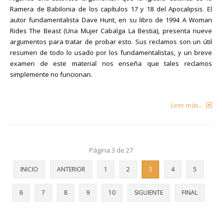
Ramera de Babilonia de los capítulos 17 y 18 del Apocalipsis. El
autor fundamentalista Dave Hunt, en su libro de 1994 A Woman
Rides The Beast (Una Mujer Cabalga La Bestia), presenta nueve
argumentos para tratar de probar esto. Sus reclamos son un útil
resumen de todo lo usado por los fundamentalistas, y un breve
examen de este material nos enseña que tales reclamos
simplemente no funcionan.
Leer más...
Página 3 de 27
INICIO
ANTERIOR
1
2
3
4
5
6
7
8
9
10
SIGUIENTE
FINAL