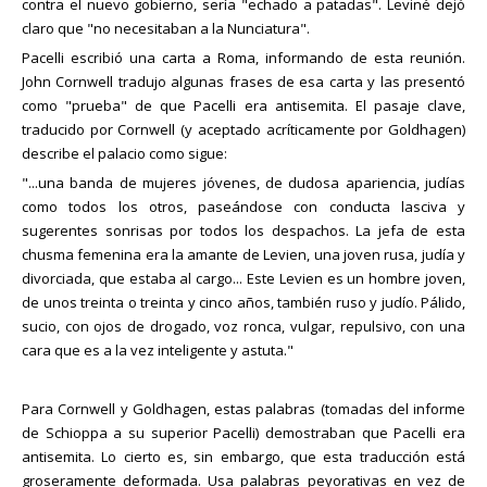
a las cuatro naciones en congregación general (21 ó 22 de marzo),
Si te quieres formar fuerte en la fe católica de una manera
como "prueba" de que Pacelli era antisemita. El pasaje clave,
donde declaró que estaba resuelto a mantener el concilio aun con
orgánica, inscríbete en la escuela de apologética online DASM.
traducido por Cornwell (y aceptado acríticamente por Goldhagen)
peligro de su vida y exhortó a todos a proseguir tranquilamente
Para más información comunícate por privado o por WhatsApp +1
sus tareas. Tres cardenales con un arzobispo fueron enviados a
602-295-9407 con uno de nuestros representantes quien te
describe el palacio como sigue:
Schaffhausen para preguntar al fugitivo sus propósitos e
brindara toda la información que necesites al respecto, o visita
"...una banda de mujeres jóvenes, de dudosa apariencia, judías
intenciones.
nuestra página web:
https://dasm.defiendetufe.com/inicio-r/
como todos los otros, paseándose con conducta lasciva y
sugerentes sonrisas por todos los despachos. La jefa de esta
Richbell Meléndez. Laico católico dedicado tiempo completo al
Esta escapada de Juan XXIII contribuyó a que las doctrinas
chusma femenina era la amante de Levien, una joven rusa, judía y
apostolado de la Apologética y subdirector de la Escuela de
conciliaristas se difundiesen públicamente y se propugnase sin
divorciada, que estaba al cargo... Este Levien es un hombre joven,
Apologética Online DASM.
miedo la superioridad del concilio sobre el papa. No pocos de la
de unos treinta o treinta y cinco años, también ruso y judío. Pálido,
Universidad de París allí presentes hablaron contra la plenitud de
sucio, con ojos de drogado, voz ronca, vulgar, repulsivo, con una
la potestad pontificia, y el canciller Juan Gersón, en nombre de
Read more
toda la embajada francesa, predicó el día
23
, delante del
cara que es a la vez inteligente y astuta."
Temas Historicos
emperador, doce proposiciones que él llamó «rayos de la verdad»,
magnificando al concilio y empequeñeciendo la autoridad papal.
Para Cornwell y Goldhagen, estas palabras (tomadas del informe
Todos los cristianos, incluso el pontífice, tienen que obedecer al
concilio, asistido por el Espíritu Santo; siendo el papado esencial a
de Schioppa a su superior Pacelli) demostraban que Pacelli era
la Iglesia, no puede el concilio destruir la potestad pontificia,
antisemita. Lo cierto es, sin embargo, que esta traducción está
establecida por Jesucristo, pero sí puede regular y moderar su
groseramente deformada. Usa palabras peyorativas en vez de
ejercicio para el mayor bien de la Iglesia; en su convocación es
equivalentes neutros que son más fieles al original italiano. Por
independiente del pontífice romano y tiene derecho a imponer a
ejemplo, la frase más condenatoria de la traducción, "judías como
éste cualquier medida que sea necesaria para la extinción del
todos los otros" resulta ser una imprecisa y tergiversada
cisma
24
.