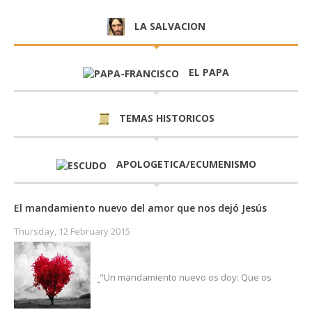
EL PAPA
TEMAS HISTORICOS
APOLOGETICA/ECUMENISMO
El mandamiento nuevo del amor que nos dejó Jesús
Thursday, 12 February 2015
"Un mandamiento nuevo os doy: Que os
améis los unos a los otros como yo os he amado, que os améis
mutuamente. En esto conocerán todos que so...
Read more