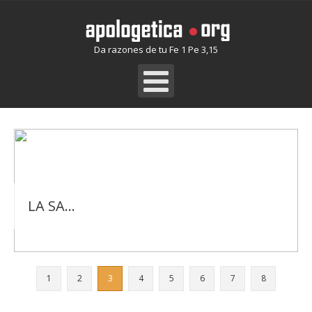
Da razones de tu Fe 1 Pe 3,15
TEMAS VARIOS
1
2
3
4
5
6
7
8
LA SALVACION