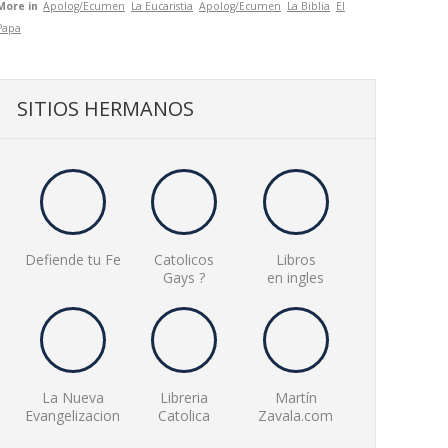
More in
Apolog/Ecumen
La Eucaristia
Apolog/Ecumen
La Biblia
El
Papa
SITIOS HERMANOS
Defiende tu Fe
Catolicos
Libros
Gays ?
en ingles
La Nueva
Libreria
Martín
Evangelizacion
Catolica
Zavala.com