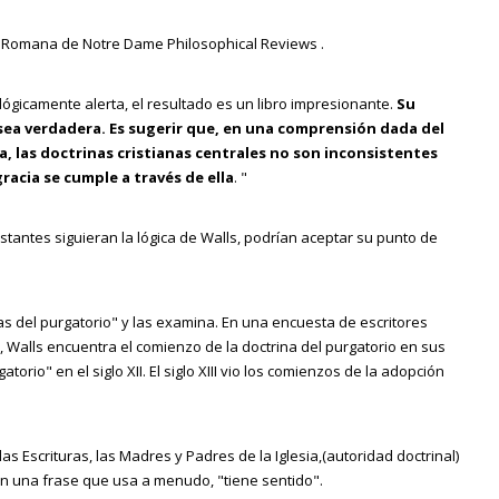
 representantes de diversas entidades deliberaron, no siempre con
 en todas partes han conservado la Tradición apostólica. " (Contra
ecados; en cambio la redención del Cristo que descendió sobre él
 que la adición de una nueva traducción inglés solamente añadiría
 hay censura eclesiástica sobre ellos, o sea no quedas
icto XIII y sus muchos trabajos por la unión, pero insistieron en que
íquicos, en cambio la redención para los pneumáticos. Juan predicó
er que todas las condenas hacia los libros prohibidos han sido
 la cual la ha escrito. En resumen las razones son dos:
ica Romana de Notre Dame Philosophical Reviews .
n caso que su rival hiciese lo mismo, y le exhortaron a que no dejase
para hacernos perfectos.” (Contra las herejías. Libro I, 21, 2)
jia, ni en cisma, ni en apostasía ni en excomunión citando, leyendo,
 en Pisa
4
ucción al Inglés de la Escritura, Tyndale no habría sido el hombre
er que todas las condenas hacia los libros prohibidos han sido
o escribe:
timos Papas se han referido a ciertos evangelios apócrifos en sus
ógicamente alerta, el resultado es un libro impresionante.
Su
o de San Ireneo sobre el bautismo menciona lo siguiente:
mediocre y había ganado una reputación como un sacerdote de
jia, ni en cisma, ni en apostasía ni en excomunión citando, leyendo,
sea verdadera. Es sugerir que, en una comprensión dada del
sia Primitiva ¿por qué no aceptan el Primado de Pedro? si esta
ente a la invitación de aquel híbrido colegio cardenalicio reunido en
 palabra, Marcelino, hijo carísimo, pretendo defender la gloriosa
la, las doctrinas cristianas centrales no son inconsistentes
a Iglesia Primitiva. Esto es negado por la mayoría de los
ismo infantil, sino también de su práctica; porque en la mente de
timos Papas se han referido a ciertos evangelios apócrifos en sus
dió la idea del concilio y se dispuso a participar en la asamblea. A
gracia se cumple a través de ella
. "
aban íntimamente conectados y casi identificados.” (History of the
railes y monjes, y tenía un desprecio genuino por autoridad de la
delísimo hasta entonces al papa aragonés, y Milán, con su duque Juan
tres años antes de su traducción del Nuevo Testamento fue impresa.
guía a Gregorio XII, adoptó la neutralidad para atenerse a las
testantes siguieran la lógica de Walls, podrían aceptar su punto de
ta Iglesia. Yo te he llamado Pedro porque soportaras todas las
Nápoles y la república de Venecia, el reino de Escocia, el de Aragón y
án en la tierra la Iglesia para mí. Si ellos desean construir algo
errena (que mientras más ambiciosamente pretende reinar con
ligado a la memoria delNacimiento de la Virgen Santísima. Una
ra adoptó una actitud expectante. En Alemania la situación era muy
onó Inglaterra y se fue a Worms, donde cayó bajo la influencia de
 la fuente donde mi enseñanza fluye, tú eres el jefe de los
ortable yugo la rindan obediencia y vasallaje, el mismo apetito de
l siglo II, el Protoevangelio de Santiago, sitúa en Jerusalén, junto al
perial, destituido por los príncipes en 1400, se había enajenado la
evo Testamento que fue un hervidero de corrupción textual. Él
ocidos como “sacerdotes”, del mismo modo por eso la Iglesia
..Yo te he elegido a ti para ser el primer nacido en mi
uraleza de esta obra, y lo que yo penetro con mis luces
el siglo V en adelante, han celebrado la memoria de la Natividad de
les que enviaría representantes a Pisa con tal que éstos fuesen
cas del purgatorio" y las examina. En una encuesta de escritores
Escritura con el fin de condenar la doctrina católica ortodoxa y
oridad sobre todos mis tesoros” (Homilies 4,1)
ce cuando se recibe el sacramento del orden sacerdotal.
ligado a la memoria delNacimiento de la Virgen Santísima. Una
cina Probática, donde Jesús curó al paralítico (cf. Jn 5, 1-9).
erador Roberto de Baviera, que había sido confirmado en su alta
, Walls encuentra el comienzo de la doctrina del purgatorio en sus
l siglo II, el Protoevangelio de Santiago, sitúa en Jerusalén, junto al
I, y, por lo tanto, adverso al concilio pisano, a pesar de que la dieta
orio" en el siglo XII. El siglo XIII vio los comienzos de la adopción
el siglo V en adelante, han celebrado la memoria de la Natividad de
isidentes. Segismundo, rey de Hungría, siguió más bien al emperador
n aquí ni tierras ni casas, sino que sirven a Dios y al altar
terrena?. El mismo lo explica en el libro décimoquinto (XV) de la
estantes que muchas versiones en inglés de las Escrituras existían
cina Probática, donde Jesús curó al paralítico (cf. Jn 5, 1-9).
ctamente legales (ver el libro " ¿De dónde obtuvimos la Biblia?:
stituyeron las fiestas de la Natividad, la Concepción y la
esia Primitiva ¿por qué no saben diferenciar entre una imagen
tulo 11, "Escrituras vernáculas antes de Wycliff").
unos aspectos importantes del misterio de María.
as Escrituras, las Madres y Padres de la Iglesia,(autoridad doctrinal)
enes son creadas en honor a los santos que representan y a los
 papa. Jamás se había visto tal cosa en la historia de la Iglesia. Era
chas y comprobadas las cuestiones más arduas, espinosas y
a estuvo en el pensamiento de los Padres de la Iglesia Primitiva.
 en una frase que usa a menudo, "tiene sentido".
audacia de este paso; pero era tan grande el dolor que sentían en
stituyeron las fiestas de la Natividad, la Concepción y la
 o del alma, o del mismo linaje humano, al cual hemos distribuido en
 Iglesia Católica.
es que ellos y su trabajo fue bien recibido por la Iglesia. El venerable