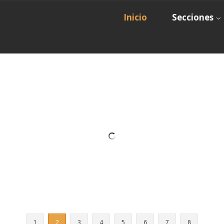
Inicio
Secciones
1
2
3
4
5
6
7
8