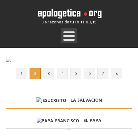
Da razones de tu Fe 1 Pe 3,15
LA SALVACION
1
2
3
4
5
6
7
8
LA SALVACION
EL PAPA