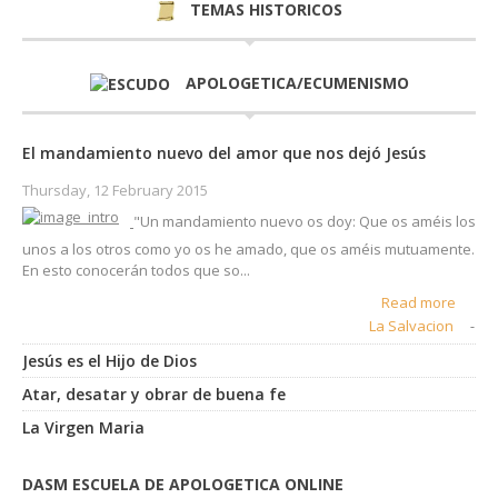
TEMAS HISTORICOS
APOLOGETICA/ECUMENISMO
El mandamiento nuevo del amor que nos dejó Jesús
Thursday, 12 February 2015
"Un mandamiento nuevo os doy: Que os améis los
unos a los otros como yo os he amado, que os améis mutuamente.
En esto conocerán todos que so...
Read more
La Salvacion
-
Jesús es el Hijo de Dios
Atar, desatar y obrar de buena fe
La Virgen Maria
Como el discípulo amado, así es la Iglesia
Mitos acerca de las indulgencias
¡Jack Chick miente!
DASM ESCUELA DE APOLOGETICA ONLINE
Wednesday, 28 January 2015
Thursday, 02 April 2015
Sunday, 29 March 2015