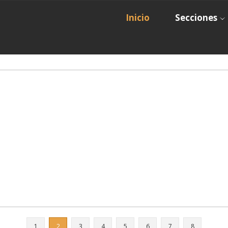
Inicio
Secciones
1
2
3
4
5
6
7
8