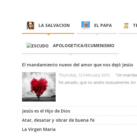
LA SALVACION
EL PAPA
T
APOLOGETICA/ECUMENISMO
El mandamiento nuevo del amor que nos dejó Jesús
Thursday, 12 February 2015
"Un mandam
he amado, que os améis mutuamente. En e
Jesús es el Hijo de Dios
Atar, desatar y obrar de buena fe
La Virgen Maria
Como el discípulo amado, así es la Iglesia
Mitos acerca de las indulgencias
¡Jack Chick miente!