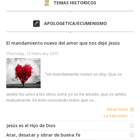
TEMAS HISTORICOS
APOLOGETICA/ECUMENISMO
El mandamiento nuevo del amor que nos dejó Jesús
Thursday, 12 February 2015
"Un mandamiento nuevo os doy: Que os
améis los unos a los otros como yo os he amado, que os améis
mutuamente. En esto conocerán todos que so...
Read more
La Salvacion
-
Jesús es el Hijo de Dios
Atar, desatar y obrar de buena fe