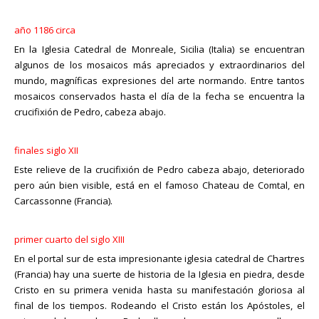
Schaffhausen para preguntar al fugitivo sus propósitos e
brindara toda la información que necesites al respecto, o visita
En la Iglesia Catedral de Monreale, Sicilia (Italia) se encuentran
intenciones.
nuestra página web:
https://dasm.defiendetufe.com/inicio-r/
algunos de los mosaicos más apreciados y extraordinarios del
mundo, magníficas expresiones del arte normando. Entre tantos
Richbell Meléndez. Laico católico dedicado tiempo completo al
Esta escapada de Juan XXIII contribuyó a que las doctrinas
mosaicos conservados hasta el día de la fecha se encuentra la
apostolado de la Apologética y subdirector de la Escuela de
conciliaristas se difundiesen públicamente y se propugnase sin
crucifixión de Pedro, cabeza abajo.
Apologética Online DASM.
miedo la superioridad del concilio sobre el papa. No pocos de la
Universidad de París allí presentes hablaron contra la plenitud de
la potestad pontificia, y el canciller Juan Gersón, en nombre de
finales siglo XII
Read more
toda la embajada francesa, predicó el día
23
, delante del
Temas Historicos
Este relieve de la crucifixión de Pedro cabeza abajo, deteriorado
emperador, doce proposiciones que él llamó «rayos de la verdad»,
magnificando al concilio y empequeñeciendo la autoridad papal.
pero aún bien visible, está en el famoso Chateau de Comtal, en
Todos los cristianos, incluso el pontífice, tienen que obedecer al
Carcassonne (Francia).
concilio, asistido por el Espíritu Santo; siendo el papado esencial a
la Iglesia, no puede el concilio destruir la potestad pontificia,
establecida por Jesucristo, pero sí puede regular y moderar su
primer cuarto del siglo XIII
ejercicio para el mayor bien de la Iglesia; en su convocación es
En el portal sur de esta impresionante iglesia catedral de Chartres
independiente del pontífice romano y tiene derecho a imponer a
(Francia) hay una suerte de historia de la Iglesia en piedra, desde
éste cualquier medida que sea necesaria para la extinción del
Cristo en su primera venida hasta su manifestación gloriosa al
cisma
24
.
final de los tiempos. Rodeando el Cristo están los Apóstoles, el
La tercera sesión solemne tuvo lugar el 26 de marzo de 1415. Sólo
primero de los cuales es Pedro, llevando en sus manos una llave y
una hora antes de la apertura fueron comunicadas al sacro
colegio las decisiones que se debían promulgar, y que
un leño, que representa su crucifixión.
precedentemente habían sido adoptadas por las naciones. Por