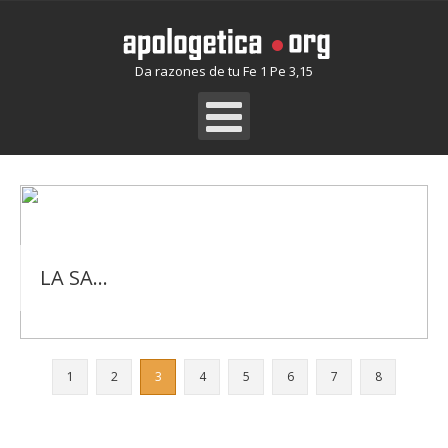
Da razones de tu Fe 1 Pe 3,15
TEMAS VARIOS
1
2
3
4
5
6
7
8
LA SALVACION