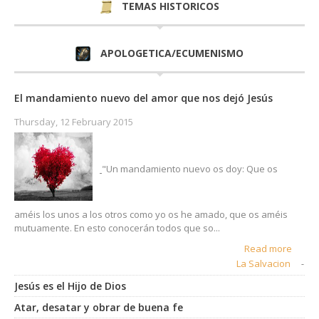
TEMAS HISTORICOS
APOLOGETICA/ECUMENISMO
El mandamiento nuevo del amor que nos dejó Jesús
Thursday, 12 February 2015
"Un mandamiento nuevo os doy: Que os
améis los unos a los otros como yo os he amado, que os améis
mutuamente. En esto conocerán todos que so...
Read more
La Salvacion
-
Jesús es el Hijo de Dios
Atar, desatar y obrar de buena fe